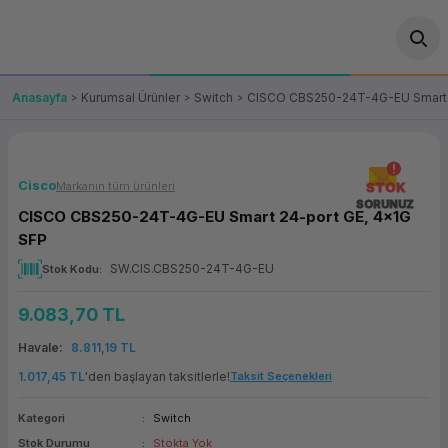
Geri Dön
Geri Dön
Geri Dön
Geri Dön
Geri Dön
Geri Dön
Geri Dön
ünler
leri
ası Çözümleri
eri
le) Ürünler
OT/VT Ürünleri
Anasayfa
Kurumsal Ürünler
Switch
CISCO CBS250-24T-4G-EU Smart 
cı
s Ürünleri
eri
Barkod Yazıcı ve Okuyucu
hazı
ası
arı
keti
POS Terminali
Cisco
Markanın tüm ürünleri
STOK
SORUNUZ
CISCO CBS250-24T-4G-EU Smart 24-port GE, 4x1G
sayar
 Kablosu
Station
ım
keti
Fiş Yazıcı
SFP
SW.CIS.CBS250-24T-4G-EU
Stok Kodu
sayar
akinesi
se
ve Bağlantı
şif Paketi
Self Servis Ekranı
9.083,70 TL
enleri
 (Firewall)
ma Makinesi
aklık
ve Yedekleme
Para Çekmecesi
Havale
8.811,19 TL
on
eme Makinesi
rofon
Panel PC
1.017,45 TL
'den başlayan taksitlerle!
Taksit Seçenekleri
Kategori
Switch
ciler
Stok Durumu
Stokta Yok