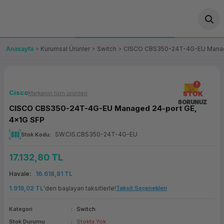
Geri Dön
Geri Dön
Geri Dön
Geri Dön
Geri Dön
Geri Dön
Geri Dön
ünler
leri
ası Çözümleri
eri
le) Ürünler
OT/VT Ürünleri
Anasayfa
Kurumsal Ürünler
Switch
CISCO CBS350-24T-4G-EU Manage
cı
s Ürünleri
eri
Barkod Yazıcı ve Okuyucu
hazı
ası
arı
keti
POS Terminali
Cisco
Markanın tüm ürünleri
STOK
SORUNUZ
CISCO CBS350-24T-4G-EU Managed 24-port GE,
sayar
 Kablosu
Station
ım
keti
Fiş Yazıcı
4x1G SFP
SW.CIS.CBS350-24T-4G-EU
Stok Kodu
sayar
akinesi
se
ve Bağlantı
şif Paketi
Self Servis Ekranı
17.132,80 TL
enleri
 (Firewall)
ma Makinesi
aklık
ve Yedekleme
Para Çekmecesi
Havale
16.618,81 TL
on
eme Makinesi
rofon
Panel PC
1.919,02 TL
'den başlayan taksitlerle!
Taksit Seçenekleri
Kategori
Switch
ciler
Stok Durumu
Stokta Yok