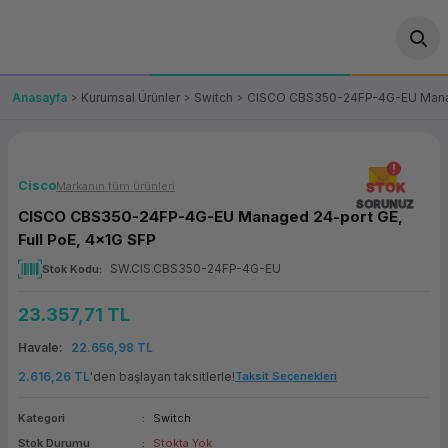
Geri Dön
Geri Dön
Geri Dön
Geri Dön
Geri Dön
Geri Dön
Geri Dön
ünler
leri
ası Çözümleri
eri
le) Ürünler
OT/VT Ürünleri
Anasayfa
Kurumsal Ürünler
Switch
CISCO CBS350-24FP-4G-EU Manage
cı
s Ürünleri
eri
Barkod Yazıcı ve Okuyucu
hazı
ası
arı
keti
POS Terminali
Cisco
Markanın tüm ürünleri
STOK
SORUNUZ
CISCO CBS350-24FP-4G-EU Managed 24-port GE,
sayar
 Kablosu
Station
ım
keti
Fiş Yazıcı
Full PoE, 4x1G SFP
SW.CIS.CBS350-24FP-4G-EU
Stok Kodu
sayar
akinesi
se
ve Bağlantı
şif Paketi
Self Servis Ekranı
23.357,71 TL
enleri
 (Firewall)
ma Makinesi
aklık
ve Yedekleme
Para Çekmecesi
Havale
22.656,98 TL
on
eme Makinesi
rofon
Panel PC
2.616,26 TL
'den başlayan taksitlerle!
Taksit Seçenekleri
Kategori
Switch
ciler
Stok Durumu
Stokta Yok