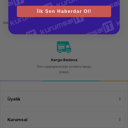
Depolama sıcaklığı
-25 - 70° C
İlk Sen Haberdar Ol!
Depolama nemi
Yüzde10 - 90
Hızlı Gönderi
Güvenli Alışveriş
Çalışma sırasında bağıl nem
Yüzde10 - 90
Saat 15.00'a kadar yapılan siparişlerde
256 bit SSL sertifikası
AC giriş frekansı
50/60Hz
aynı gün kargo imkanı
Güç kaynağı dahildir
Evet
Çok noktaya yayın desteği
Evet
Kapsayan Ağaç Protokolü
Evet
Satır başı (HOL) engelleme
Evet
Kargo Bedava
Bağlantı noktası yansıtma
Evet
Tüm siparişlerinizde ücretsiz kargo
Ethernet LAN, veri aktarım hızları
1000Mbit / sn
imkanı
Yayın fırtınası yönetimi
Evet
VLAN = destek
Evet
Üyelik
Kurumsal