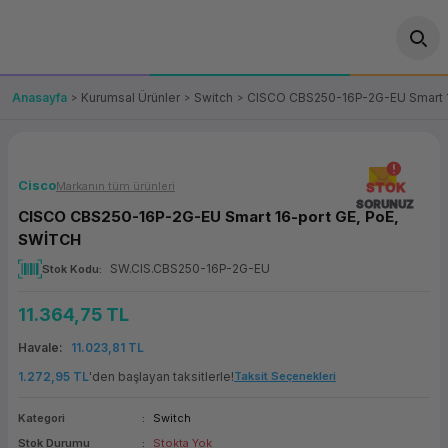
Geri Dön
Geri Dön
Geri Dön
Geri Dön
Geri Dön
Geri Dön
Geri Dön
ünler
leri
ası Çözümleri
eri
le) Ürünler
OT/VT Ürünleri
Anasayfa
Kurumsal Ürünler
Switch
CISCO CBS250-16P-2G-EU Smart 1
cı
s Ürünleri
eri
Barkod Yazıcı ve Okuyucu
hazı
ası
arı
keti
POS Terminali
Cisco
Markanın tüm ürünleri
STOK
SORUNUZ
CISCO CBS250-16P-2G-EU Smart 16-port GE, PoE,
sayar
 Kablosu
Station
ım
keti
Fiş Yazıcı
SWİTCH
SW.CIS.CBS250-16P-2G-EU
Stok Kodu
sayar
akinesi
se
ve Bağlantı
şif Paketi
Self Servis Ekranı
11.364,75 TL
enleri
 (Firewall)
ma Makinesi
aklık
ve Yedekleme
Para Çekmecesi
Havale
11.023,81 TL
on
eme Makinesi
rofon
Panel PC
1.272,95 TL
'den başlayan taksitlerle!
Taksit Seçenekleri
Kategori
Switch
ciler
Stok Durumu
Stokta Yok