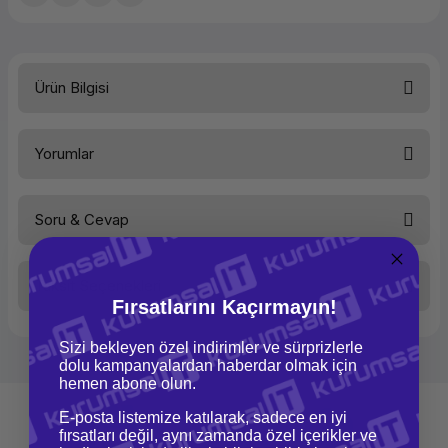
Ürün Bilgisi
**Özel Fiyatlar İçin İletişime Geçiniz**
Yorumlar
Hizmet Kalitesi (QoS)
Evet
Katmanı değiştir
L2 / L3
MIB desteği
Y
Soru & Cevap
Bu ürüne ilk yorumu siz yapın!
Web tabanlı yönetim
Evet
Anahtar tipi
Yönetilen
Taksit Seçenekleri
Site ayarlarını yapılandırın (CLI)
Evet
Yorum Yaz
Ürün hakkında henüz soru sorulmamış.
Fırsatlarını Kaçırmayın!
Erişim Kontrol Listesi (ACL)
Evet
SSH / SSL desteği
Evet
Sizi bekleyen özel indirimler ve sürprizlerle
Soru Sor
MAC adresi filtreleme
Evet
dolu kampanyalardan haberdar olmak için
hemen abone olun.
Erişim kontrol listesi (EKL) kuralları
512
Jumbo Frames desteği
Evet
E-posta listemize katılarak, sadece en iyi
fırsatları değil, aynı zamanda özel içerikler ve
MAC adres tablosu
8000giriş