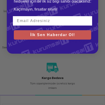
hediyeler için de ilk siz bilgi sahibi olacaksınız.
Jumbo çerçeveler
9000
Mağazadan Teslimat
İade ve Değişim
Kaçırmayın, fırsatlar sınırlı!
Raf montajı
Evet
İnternetten sipariş et ve mağazadan
Kolay iade ve değişim imkanı
LED göstergeler
Evet
teslim al
Ürün rengi
Gümüş
Çalışma sırasında sıcaklık
-5 - 50° C
Depolama sıcaklığı
-25 - 70° C
İlk Sen Haberdar Ol!
Depolama nemi
Yüzde10 - 90
Hızlı Gönderi
Güvenli Alışveriş
Çalışma sırasında bağıl nem
Yüzde10 - 90
Saat 15.00'a kadar yapılan siparişlerde
256 bit SSL sertifikası
AC giriş frekansı
50/60Hz
aynı gün kargo imkanı
Güç kaynağı dahildir
Evet
Çok noktaya yayın desteği
Evet
Kapsayan Ağaç Protokolü
Evet
Satır başı (HOL) engelleme
Evet
Kargo Bedava
Bağlantı noktası yansıtma
Evet
Tüm siparişlerinizde ücretsiz kargo
Ethernet LAN, veri aktarım hızları
1000Mbit / sn
imkanı
Yayın fırtınası yönetimi
Evet
VLAN = destek
Evet