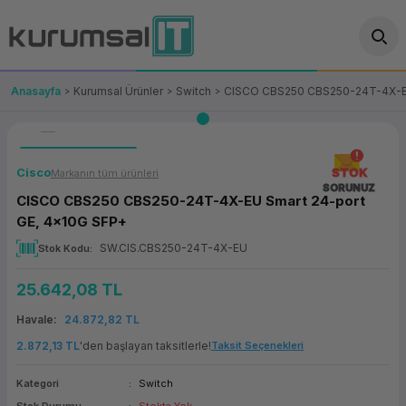
Geri Dön
Geri Dön
Geri Dön
Geri Dön
Geri Dön
Geri Dön
Geri Dön
ünler
leri
ası Çözümleri
eri
le) Ürünler
OT/VT Ürünleri
Anasayfa
Kurumsal Ürünler
Switch
CISCO CBS250 CBS250-24T-4X-EU
cı
s Ürünleri
eri
Barkod Yazıcı ve Okuyucu
hazı
ası
arı
keti
POS Terminali
Cisco
STOK
Markanın tüm ürünleri
SORUNUZ
CISCO CBS250 CBS250-24T-4X-EU Smart 24-port
sayar
 Kablosu
Station
ım
keti
Fiş Yazıcı
GE, 4x10G SFP+
SW.CIS.CBS250-24T-4X-EU
Stok Kodu
sayar
akinesi
se
ve Bağlantı
şif Paketi
Self Servis Ekranı
25.642,08 TL
enleri
 (Firewall)
ma Makinesi
aklık
ve Yedekleme
Para Çekmecesi
Havale
24.872,82 TL
on
eme Makinesi
rofon
Panel PC
2.872,13 TL
'den başlayan taksitlerle!
Taksit Seçenekleri
ciler
Kategori
Switch