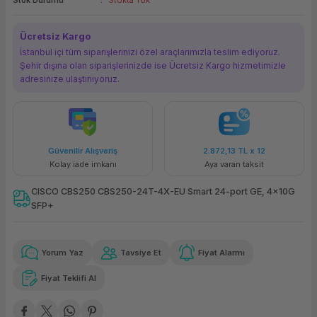
Stok Durumu
Stokta Yok
ork Bileşenleri
ek
Ücretsiz Kargo
İstanbul içi tüm siparişlerinizi özel araçlarımızla teslim ediyoruz.
Şehir dışına olan siparişlerinizde ise Ücretsiz Kargo hizmetimizle
adresinize ulaştırııyoruz.
Güvenilir Alışveriş
2.872,13 TL
x 12
Kolay iade imkanı
Aya varan taksit
CISCO CBS250 CBS250-24T-4X-EU Smart 24-port GE, 4x10G
SFP+
Yorum Yaz
Tavsiye Et
Fiyat Alarmı
Fiyat Teklifi Al