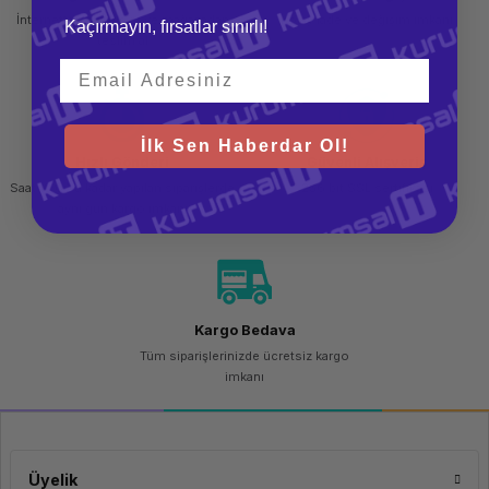
İnternetten sipariş et ve mağazadan
Kolay iade ve değişim imkanı
Kaçırmayın, fırsatlar sınırlı!
teslim al
Geniş İç Hacim ve
Organizasyon
İlk Sen Haberdar Ol!
Hızlı Gönderi
Güvenli Alışveriş
Çanta, geniş iç hacmi ve çeşitli bölmeleriyle kullanıcıların ihtiyaçlarını
karşılar. Özel olarak tasarlanmış notebook bölmesi, 15.6 inç'e kadar dizüstü
Saat 15.00'a kadar yapılan siparişlerde
256 bit SSL sertifikası
bilgisayarlar için uygundur ve bilgisayarınızı güvenli bir şekilde saklar.
aynı gün kargo imkanı
Ayrıca, tabletiniz, dosyalarınız, şarj cihazlarınız ve diğer aksesuarlarınız için
çeşitli cepler ve bölmeler mevcuttur. BP-S360 sırt çantası, uzun süreli taşıma
için rahat ve ayarlanabilir omuz askılarına sahiptir. Askıları ayarlanabilir ve
dolgulu olduğundan omuzlarınıza minimum basınç uygular. Bu özellik,
çantanın ağırlığını dengeler ve taşıma konforunu artırır.
Kargo Bedava
Tüm siparişlerinizde ücretsiz kargo
imkanı
Güvenli Taşıma ve Koruma
Üyelik