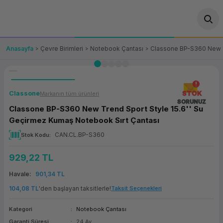
Geri Dön
Geri Dön
Geri Dön
Geri Dön
Geri Dön
Geri Dön
Geri Dön
ünler
leri
ası Çözümleri
eri
le) Ürünler
OT/VT Ürünleri
Anasayfa
Çevre Birimleri
Notebook Çantası
Classone BP-S360 New Tr
cı
s Ürünleri
eri
Barkod Yazıcı ve Okuyucu
hazı
ası
arı
keti
POS Terminali
Classone
STOK
Markanın tüm ürünleri
SORUNUZ
Classone BP-S360 New Trend Sport Style 15.6'' Su
sayar
 Kablosu
Station
ım
keti
Fiş Yazıcı
Geçirmez Kumaş Notebook Sırt Çantası
CAN.CL.BP-S360
Stok Kodu
sayar
akinesi
se
ve Bağlantı
şif Paketi
Self Servis Ekranı
929,22 TL
enleri
 (Firewall)
ma Makinesi
aklık
ve Yedekleme
Para Çekmecesi
Havale
901,34 TL
on
eme Makinesi
rofon
Panel PC
104,08 TL
'den başlayan taksitlerle!
Taksit Seçenekleri
Kategori
Notebook Çantası
ciler
Garanti Süresi
24 Ay