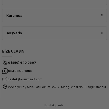
Çanta, notebook bölmesinin yanı sıra değerli eşyalarınızı güvenli bir şekilde
saklamak için ekstra fermuarlı bölmelere sahiptir. Bu sayede, eşyalarınızı
Kurumsal
güvende tutabilir ve taşıma sırasında koruma altına alabilirsiniz. Ayrıca,
çantanın su geçirmez özelliği, içerideki eşyalarınızı yağmur veya sıvı
sıçramalarından korur. Classone BP-S360 sırt çantası, taşınabilir ve hafif
yapısıyla kullanıcılar için ideal bir seçenektir. Hem iş toplantılarına hem de
seyahatlere kolayca taşınabilir ve pratik bir şekilde kullanılabilir.
Alışveriş
BİZE ULAŞIN
0 (850) 640 0607
0549 590 1095
destek@kurumsalit.com
Mecidiyeköy Mah. Lati Lokum Sok. 2. Meriç Sitesi No:30 Şişli/İstanbul
Bizi takip edin