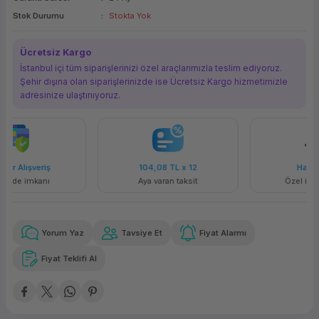
Stok Durumu
Stokta Yok
ork Bileşenleri
ek
Ücretsiz Kargo
İstanbul içi tüm siparişlerinizi özel araçlarımızla teslim ediyoruz.
Şehir dışına olan siparişlerinizde ise Ücretsiz Kargo hizmetimizle
adresinize ulaştırııyoruz.
104,08 TL
x 12
Havalelerde
Aya varan taksit
Özel indirim fırsatı
Yorum Yaz
Tavsiye Et
Fiyat Alarmı
Fiyat Teklifi Al