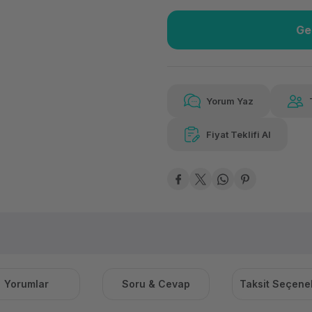
Ge
Güvenilir Alışveriş
110
Kolay iade imkanı
Aya 
Yorum Yaz
Fiyat Teklifi Al
110,34 TL
x 12
Hava
Aya varan taksit
Özel ind
Yorumlar
Soru & Cevap
Taksit Seçenek