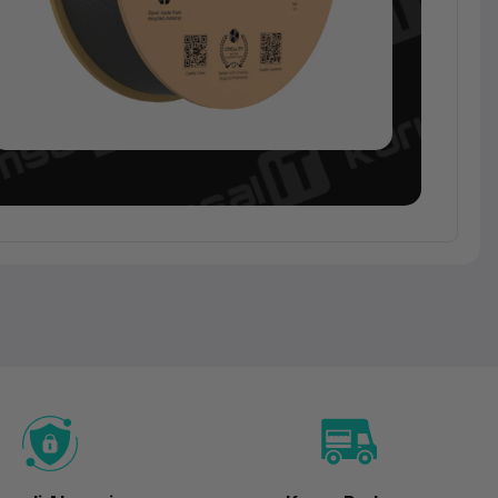
Filament
Creality
Hyper PLA
Filament
Gri