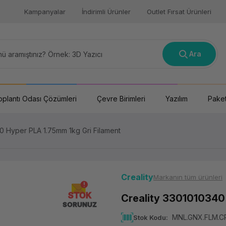
Kampanyalar
İndirimli Ürünler
Outlet Fırsat Ürünleri
Ara
oplantı Odası Çözümleri
Çevre Birimleri
Yazılım
Paket
0 Hyper PLA 1.75mm 1kg Gri Filament
Creality
Markanın tüm ürünleri
STOK
Creality 3301010340 
SORUNUZ
MNL.GNX.FLM.C
Stok Kodu