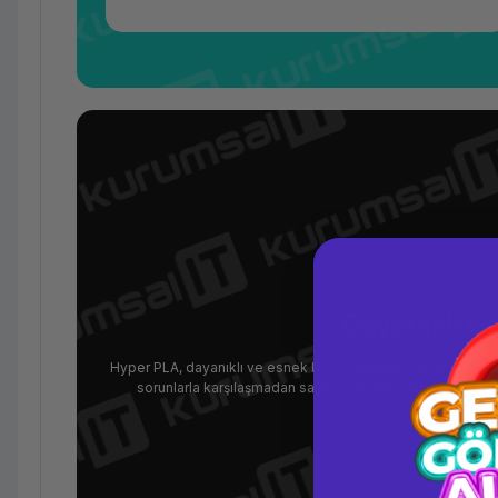
Dayanıklı 
Hyper PLA, dayanıklı ve esnek bir malzemedir ve baskılarınız
sorunlarla karşılaşmadan sağlam ve dayanıklı parçalar ür
üstesinde