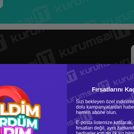
ve Esnek Malzeme
Fırsatlarını Ka
ın uzun ömürlü olmasını sağlar. Bu filament, çatlama veya kırılma gibi
Sizi bekleyen özel indirimle
etmenizi sağlar. Ayrıca, esnekliği sayesinde karmaşık tasarımların
dolu kampanyalardan haber
n gelmenizi sağlar.
hemen abone olun.
E-posta listemize katılarak,
fırsatları değil, aynı zamand
hediyeler için de ilk siz bil