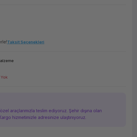
rle!
Taksit Seçenekleri
Malzeme
 Yok
i özel araçlarımızla teslim ediyoruz. Şehir dışına olan
Kargo hizmetimizle adresinize ulaştırııyoruz.