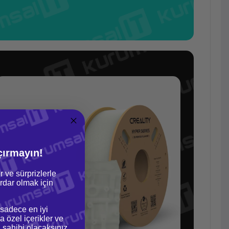
çırmayın!
r ve sürprizlerle
dar olmak için
 sadece en iyi
a özel içerikler ve
gi sahibi olacaksınız.