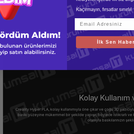
Kaçırmayın, fırsatlar sınırlı!
İlk Sen Haber
Kolay Kullanım 
Creality Hyper PLA, kolay kullanımıyla öne çıkar ve çoğu 3D yazıcıyla 
baskı yüzeyine mükemmel bir şekilde yapışır, böylece istikrarlı ve 
oranıyla baskılarınızın şekl