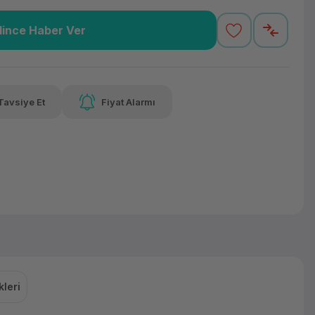
lince Haber Ver
,34 TL
x 12
Havalelerde
Güvenilir Alışveriş
varan taksit
Özel indirim fırsatı
Kolay iade imkanı
Tavsiye Et
Fiyat Alarmı
lelerde
irim fırsatı
leri