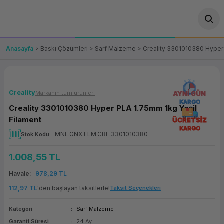
Geri Dön
Geri Dön
Geri Dön
Geri Dön
Geri Dön
Geri Dön
Geri Dön
ünler
leri
ası Çözümleri
eri
le) Ürünler
OT/VT Ürünleri
Anasayfa
Baskı Çözümleri
Sarf Malzeme
Creality 3301010380 Hyper 
cı
s Ürünleri
eri
Barkod Yazıcı ve Okuyucu
hazı
ası
arı
keti
POS Terminali
Creality
Markanın tüm ürünleri
AYNI GÜN
KARGO
Creality 3301010380 Hyper PLA 1.75mm 1kg Yeşil
sayar
 Kablosu
Station
ım
keti
Fiş Yazıcı
Filament
ÜCRETSİZ
KARGO
MNL.GNX.FLM.CRE.3301010380
Stok Kodu
sayar
akinesi
se
ve Bağlantı
şif Paketi
Self Servis Ekranı
1.008,55 TL
enleri
 (Firewall)
ma Makinesi
aklık
ve Yedekleme
Para Çekmecesi
Havale
978,29 TL
on
eme Makinesi
rofon
Panel PC
112,97 TL
'den başlayan taksitlerle!
Taksit Seçenekleri
Kategori
Sarf Malzeme
ciler
Garanti Süresi
24 Ay