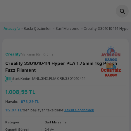
Geri Dön
Geri Dön
Geri Dön
Geri Dön
Geri Dön
Geri Dön
Geri Dön
ünler
leri
ası Çözümleri
eri
le) Ürünler
OT/VT Ürünleri
Anasayfa
Baskı Çözümleri
Sarf Malzeme
Creality 3301010414 Hyper
cı
s Ürünleri
eri
Barkod Yazıcı ve Okuyucu
hazı
ası
arı
keti
POS Terminali
Creality
Markanın tüm ürünleri
AYNI GÜN
KARGO
Creality 3301010414 Hyper PLA 1.75mm 1kg Peach
sayar
 Kablosu
Station
ım
keti
Fiş Yazıcı
Fuzz Filament
ÜCRETSİZ
KARGO
MNL.GNX.FLM.CRE.3301010414
Stok Kodu
sayar
akinesi
se
ve Bağlantı
şif Paketi
Self Servis Ekranı
1.008,55 TL
enleri
 (Firewall)
ma Makinesi
aklık
ve Yedekleme
Para Çekmecesi
Havale
978,29 TL
on
eme Makinesi
rofon
Panel PC
112,97 TL
'den başlayan taksitlerle!
Taksit Seçenekleri
Kategori
Sarf Malzeme
ciler
Garanti Süresi
24 Ay