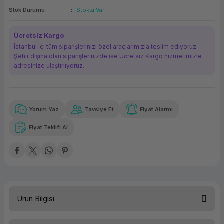
Stok Durumu
Stokta Var
ork Bileşenleri
ek
Ücretsiz Kargo
İstanbul içi tüm siparişlerinizi özel araçlarımızla teslim ediyoruz.
Şehir dışına olan siparişlerinizde ise Ücretsiz Kargo hizmetimizle
adresinize ulaştırııyoruz.
Yorum Yaz
Tavsiye Et
Fiyat Alarmı
Güvenilir Alışveriş
112,97 TL
x 12
Havalelerde
Kolay iade imkanı
Aya varan taksit
Özel indirim fırsatı
Fiyat Teklifi Al
Güvenilir Alışveriş
112,97 TL
x 12
Havalelerde
Kolay iade imkanı
Aya varan taksit
Özel indirim fırsatı
Ürün Bilgisi