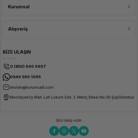
bu da projenizin gereksinimlerine uygun bir seçenek bulmanızı sağlar. Farklı
Kurumsal
renklerde filamentler mevcuttur, bu da yaratıcılığınıza ve projelerinizin
çeşitliliğine olanak tanır.
Alışveriş
BİZE ULAŞIN
0 (850) 640 0607
0549 590 1095
destek@kurumsalit.com
Mecidiyeköy Mah. Lati Lokum Sok. 2. Meriç Sitesi No:30 Şişli/İstanbul
Bizi takip edin