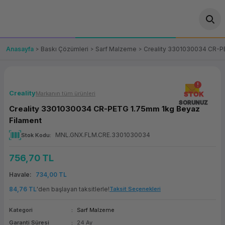
Geri Dön
Geri Dön
Geri Dön
Geri Dön
Geri Dön
Geri Dön
Geri Dön
ünler
leri
ası Çözümleri
eri
le) Ürünler
OT/VT Ürünleri
Anasayfa
Baskı Çözümleri
Sarf Malzeme
Creality 3301030034 CR-P
cı
s Ürünleri
eri
Barkod Yazıcı ve Okuyucu
hazı
ası
arı
keti
POS Terminali
Creality
Markanın tüm ürünleri
STOK
SORUNUZ
Creality 3301030034 CR-PETG 1.75mm 1kg Beyaz
sayar
 Kablosu
Station
ım
keti
Fiş Yazıcı
Filament
MNL.GNX.FLM.CRE.3301030034
Stok Kodu
sayar
akinesi
se
ve Bağlantı
şif Paketi
Self Servis Ekranı
756,70 TL
enleri
 (Firewall)
ma Makinesi
aklık
ve Yedekleme
Para Çekmecesi
Havale
734,00 TL
on
eme Makinesi
rofon
Panel PC
84,76 TL
'den başlayan taksitlerle!
Taksit Seçenekleri
Kategori
Sarf Malzeme
ciler
Garanti Süresi
24 Ay