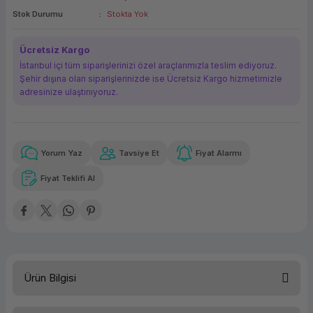
Stok Durumu
Stokta Yok
ork Bileşenleri
ek
Ücretsiz Kargo
İstanbul içi tüm siparişlerinizi özel araçlarımızla teslim ediyoruz.
Şehir dışına olan siparişlerinizde ise Ücretsiz Kargo hizmetimizle
adresinize ulaştırııyoruz.
Yorum Yaz
Tavsiye Et
Fiyat Alarmı
Güvenilir Alışveriş
84,76 TL
x 12
Havalelerde
Kolay iade imkanı
Aya varan taksit
Özel indirim fırsatı
Fiyat Teklifi Al
Güvenilir Alışveriş
84,76 TL
x 12
Havalelerde
Kolay iade imkanı
Aya varan taksit
Özel indirim fırsatı
Ürün Bilgisi