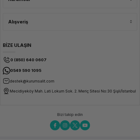
Çelik
(Hardened
Steel) Nozül
Önerilir
Alışveriş
Mekanik Karakteristik
Sertlik ve Mukavemet
Yüksek
BİZE ULAŞIN
Rijitlik
(Eğilme
direnci
standart
0 (850) 640 0607
PLA'dan
çok daha
0549 590 1095
yüksektir)
destek@kurumsalit.com
Boyutsal Kararlılık
Ultra
Düşük
Mecidiyeköy Mah. Lati Lokum Sok. 2. Meriç Sitesi No:30 Şişli/İstanbul
Çekme
(Shrinkage)
ve Warp
Riski
Bizi takip edin
Katman Gizleme
Karbon
fiber
dokusu
sayesinde
katman
izleri