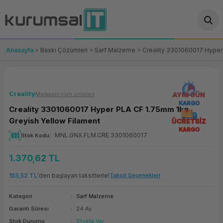
Geri Dön
Geri Dön
Geri Dön
Geri Dön
Geri Dön
Geri Dön
Geri Dön
ünler
leri
ası Çözümleri
eri
le) Ürünler
OT/VT Ürünleri
Anasayfa
Baskı Çözümleri
Sarf Malzeme
Creality 3301060017 Hyper
cı
s Ürünleri
eri
Barkod Yazıcı ve Okuyucu
hazı
ası
arı
keti
POS Terminali
Creality
Markanın tüm ürünleri
AYNI GÜN
KARGO
Creality 3301060017 Hyper PLA CF 1.75mm 1kg
sayar
 Kablosu
Station
ım
keti
Fiş Yazıcı
Greyish Yellow Filament
ÜCRETSİZ
KARGO
MNL.GNX.FLM.CRE.3301060017
Stok Kodu
sayar
akinesi
se
ve Bağlantı
şif Paketi
Self Servis Ekranı
1.370,62 TL
enleri
 (Firewall)
ma Makinesi
aklık
ve Yedekleme
Para Çekmecesi
153,52 TL
'den başlayan taksitlerle!
Taksit Seçenekleri
on
eme Makinesi
rofon
Panel PC
Kategori
Sarf Malzeme
Garanti Süresi
24 Ay
ciler
Stok Durumu
Stokta Var