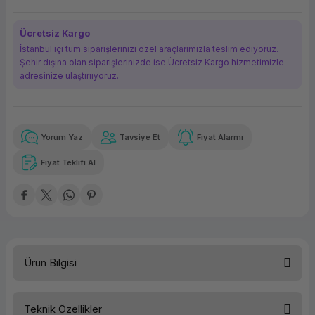
ork Bileşenleri
ek
Ücretsiz Kargo
İstanbul içi tüm siparişlerinizi özel araçlarımızla teslim ediyoruz.
Şehir dışına olan siparişlerinizde ise Ücretsiz Kargo hizmetimizle
adresinize ulaştırııyoruz.
Yorum Yaz
Tavsiye Et
Fiyat Alarmı
Güvenilir Alışveriş
153,52 TL
x 12
Havalelerde
Kolay iade imkanı
Aya varan taksit
Özel indirim fırsatı
Fiyat Teklifi Al
Güvenilir Alışveriş
153,52 TL
x 12
Havalelerde
Kolay iade imkanı
Aya varan taksit
Özel indirim fırsatı
Ürün Bilgisi
Teknik Özellikler