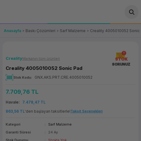
Geri Dön
Geri Dön
Geri Dön
Geri Dön
Geri Dön
Geri Dön
Geri Dön
ünler
leri
ası Çözümleri
eri
le) Ürünler
OT/VT Ürünleri
Anasayfa
Baskı Çözümleri
Sarf Malzeme
Creality 4005010052 Sonic
cı
s Ürünleri
eri
Barkod Yazıcı ve Okuyucu
hazı
ası
arı
keti
POS Terminali
Creality
Markanın tüm ürünleri
STOK
SORUNUZ
Creality 4005010052 Sonic Pad
sayar
 Kablosu
Station
ım
keti
Fiş Yazıcı
GNX.AKS.PRT.CRE.4005010052
Stok Kodu
sayar
akinesi
se
ve Bağlantı
şif Paketi
Self Servis Ekranı
7.709,76 TL
enleri
 (Firewall)
ma Makinesi
aklık
ve Yedekleme
Havale
7.478,47 TL
Para Çekmecesi
863,56 TL
'den başlayan taksitlerle!
Taksit Seçenekleri
on
eme Makinesi
rofon
Panel PC
Kategori
Sarf Malzeme
Garanti Süresi
24 Ay
ciler
Stok Durumu
Stokta Yok