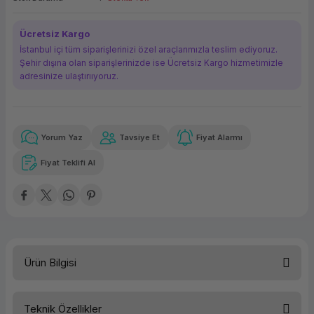
ork Bileşenleri
ek
Ücretsiz Kargo
İstanbul içi tüm siparişlerinizi özel araçlarımızla teslim ediyoruz.
Şehir dışına olan siparişlerinizde ise Ücretsiz Kargo hizmetimizle
adresinize ulaştırııyoruz.
Yorum Yaz
Tavsiye Et
Fiyat Alarmı
Güvenilir Alışveriş
863,56 TL
x 12
Havalelerde
Kolay iade imkanı
Aya varan taksit
Özel indirim fırsatı
Fiyat Teklifi Al
Güvenilir Alışveriş
863,56 TL
x 12
Havalelerde
Kolay iade imkanı
Aya varan taksit
Özel indirim fırsatı
Ürün Bilgisi
Teknik Özellikler