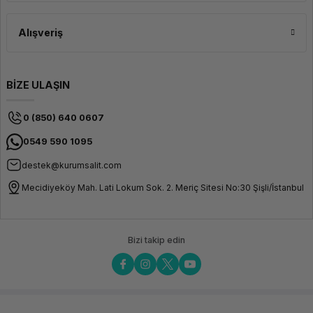
Kamerası
Marker Gereksinimi
Marker
Alışveriş
gerektirmeyen
tarama
desteği
Bağlantı & Yazılım
BİZE ULAŞIN
Bağlantı
USB Type-C
0 (850) 640 0607
Uyumlu Sistemler
Windows ve
macOS
0549 590 1095
Yazılım
CrealityScan
destek@kurumsalit.com
Çıkış Formatları
STL, OBJ,
Mecidiyeköy Mah. Lati Lokum Sok. 2. Meriç Sitesi No:30 Şişli/İstanbul
PLY
Donanım & Fiziksel
Işık Kaynağı
LED Yapısal
Bizi takip edin
Işık
Teknolojisi
Tarama Rengi
Renkli ve
Siyah/Beyaz
Tarama
Desteği