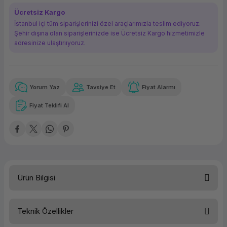
ork Bileşenleri
ek
Ücretsiz Kargo
İstanbul içi tüm siparişlerinizi özel araçlarımızla teslim ediyoruz.
Şehir dışına olan siparişlerinizde ise Ücretsiz Kargo hizmetimizle
adresinize ulaştırııyoruz.
Yorum Yaz
Tavsiye Et
Fiyat Alarmı
Güvenilir Alışveriş
5.109,10 TL
x 12
Havalelerde
Kolay iade imkanı
Aya varan taksit
Özel indirim fırsatı
Fiyat Teklifi Al
Güvenilir Alışveriş
5.109,10 TL
x 12
Havalelerde
Kolay iade imkanı
Aya varan taksit
Özel indirim fırsatı
Ürün Bilgisi
Teknik Özellikler