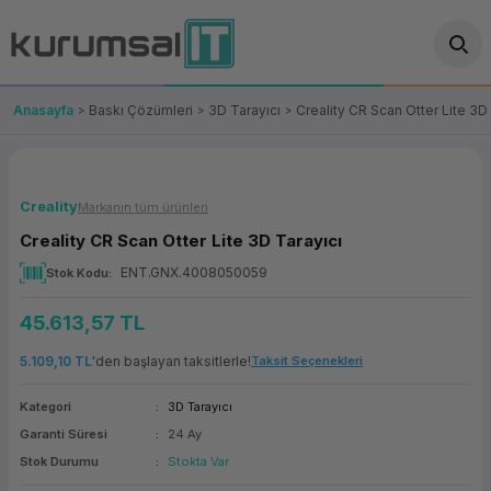
Geri Dön
Geri Dön
Geri Dön
Geri Dön
Geri Dön
Geri Dön
Geri Dön
ünler
leri
ası Çözümleri
eri
le) Ürünler
OT/VT Ürünleri
Anasayfa
Baskı Çözümleri
3D Tarayıcı
Creality CR Scan Otter Lite 3D
cı
s Ürünleri
eri
Barkod Yazıcı ve Okuyucu
hazı
ası
arı
keti
POS Terminali
Creality
Markanın tüm ürünleri
Creality CR Scan Otter Lite 3D Tarayıcı
sayar
 Kablosu
Station
ım
keti
Fiş Yazıcı
ENT.GNX.4008050059
Stok Kodu
sayar
akinesi
se
ve Bağlantı
şif Paketi
Self Servis Ekranı
45.613,57 TL
enleri
 (Firewall)
ma Makinesi
aklık
ve Yedekleme
Para Çekmecesi
5.109,10 TL
'den başlayan taksitlerle!
Taksit Seçenekleri
Kategori
3D Tarayıcı
on
eme Makinesi
rofon
Panel PC
Garanti Süresi
24 Ay
Stok Durumu
Stokta Var
ciler