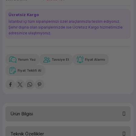
ork Bileşenleri
ek
Ücretsiz Kargo
İstanbul içi tüm siparişlerinizi özel araçlarımızla teslim ediyoruz.
Şehir dışına olan siparişlerinizde ise Ücretsiz Kargo hizmetimizle
adresinize ulaştırııyoruz.
Yorum Yaz
Tavsiye Et
Fiyat Alarmı
Güvenilir Alışveriş
3.230,34 TL
x 12
Havalelerde
Kolay iade imkanı
Aya varan taksit
Özel indirim fırsatı
Fiyat Teklifi Al
Güvenilir Alışveriş
3.230,34 TL
x 12
Havalelerde
Kolay iade imkanı
Aya varan taksit
Özel indirim fırsatı
Ürün Bilgisi
Teknik Özellikler