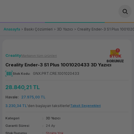
Geri Dön
Geri Dön
Geri Dön
Geri Dön
Geri Dön
Geri Dön
Geri Dön
ünler
leri
ası Çözümleri
eri
le) Ürünler
OT/VT Ürünleri
Anasayfa
Baskı Çözümleri
3D Yazıcı
Creality Ender-3 S1 Plus 100102
cı
s Ürünleri
eri
Barkod Yazıcı ve Okuyucu
hazı
ası
arı
keti
POS Terminali
Creality
Markanın tüm ürünleri
STOK
SORUNUZ
Creality Ender-3 S1 Plus 1001020433 3D Yazıcı
sayar
 Kablosu
Station
ım
keti
Fiş Yazıcı
GNX.PRT.CRE.1001020433
Stok Kodu
sayar
akinesi
se
ve Bağlantı
şif Paketi
Self Servis Ekranı
28.840,21 TL
enleri
 (Firewall)
ma Makinesi
aklık
ve Yedekleme
Havale
27.975,00 TL
Para Çekmecesi
3.230,34 TL
'den başlayan taksitlerle!
Taksit Seçenekleri
on
eme Makinesi
rofon
Panel PC
Kategori
3D Yazıcı
Garanti Süresi
24 Ay
ciler
Stok Durumu
Stokta Yok