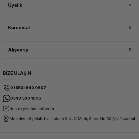
Ender-3 S1 Plus, gelişmiş teknolojisiyle güvenilir ve istikrarlı bir performans
Üyelik
sunar. Otomatik filament besleme sistemi, termal koruma ve diğer akıllı
özellikler sayesinde, sorunsuz ve kaliteli baskılar elde etmek mümkündür. Bu
özellikleriyle, kullanıcıların beklentilerini karşılamak için ideal bir seçenektir.
Kurumsal
Alışveriş
BİZE ULAŞIN
0 (850) 640 0607
0549 590 1095
destek@kurumsalit.com
Mecidiyeköy Mah. Lati Lokum Sok. 2. Meriç Sitesi No:30 Şişli/İstanbul