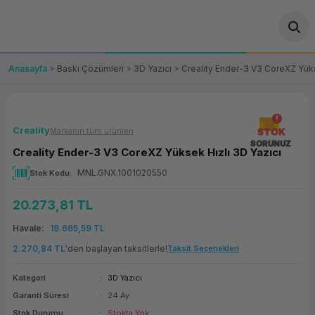
Geri Dön
Geri Dön
Geri Dön
Geri Dön
Geri Dön
Geri Dön
Geri Dön
ünler
leri
ası Çözümleri
eri
le) Ürünler
OT/VT Ürünleri
Anasayfa
Baskı Çözümleri
3D Yazıcı
Creality Ender-3 V3 CoreXZ Yüks
cı
s Ürünleri
eri
Barkod Yazıcı ve Okuyucu
hazı
ası
arı
keti
POS Terminali
Creality
Markanın tüm ürünleri
STOK
SORUNUZ
Creality Ender-3 V3 CoreXZ Yüksek Hızlı 3D Yazıcı
sayar
 Kablosu
Station
ım
keti
Fiş Yazıcı
MNL.GNX.1001020550
Stok Kodu
sayar
akinesi
se
ve Bağlantı
şif Paketi
Self Servis Ekranı
20.273,81 TL
enleri
 (Firewall)
ma Makinesi
aklık
ve Yedekleme
Havale
19.665,59 TL
Para Çekmecesi
2.270,84 TL
'den başlayan taksitlerle!
Taksit Seçenekleri
on
eme Makinesi
rofon
Panel PC
Kategori
3D Yazıcı
Garanti Süresi
24 Ay
ciler
Stok Durumu
Stokta Yok