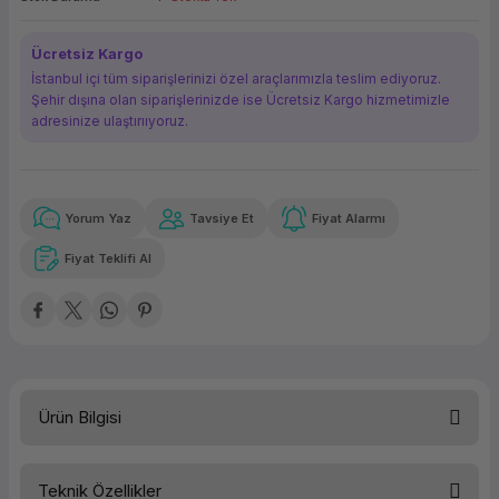
ork Bileşenleri
ek
Ücretsiz Kargo
İstanbul içi tüm siparişlerinizi özel araçlarımızla teslim ediyoruz.
Şehir dışına olan siparişlerinizde ise Ücretsiz Kargo hizmetimizle
adresinize ulaştırııyoruz.
Yorum Yaz
Tavsiye Et
Fiyat Alarmı
Güvenilir Alışveriş
2.270,84 TL
x 12
Havalelerde
Kolay iade imkanı
Aya varan taksit
Özel indirim fırsatı
Fiyat Teklifi Al
Güvenilir Alışveriş
2.270,84 TL
x 12
Havalelerde
Kolay iade imkanı
Aya varan taksit
Özel indirim fırsatı
Ürün Bilgisi
Teknik Özellikler