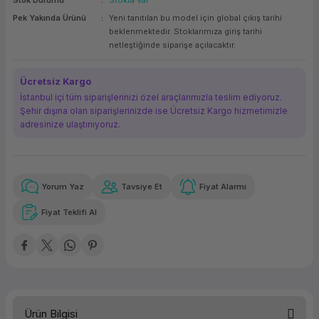
Stok Durumu
Stokta Var
ork Bileşenleri
ek
Pek Yakında Ürünü
Yeni tanıtılan bu model için global çıkış tarihi
beklenmektedir. Stoklarımıza giriş tarihi
netleştiğinde siparişe açılacaktır.
Ücretsiz Kargo
İstanbul içi tüm siparişlerinizi özel araçlarımızla teslim ediyoruz.
Şehir dışına olan siparişlerinizde ise Ücretsiz Kargo hizmetimizle
adresinize ulaştırııyoruz.
Yorum Yaz
Tavsiye Et
Fiyat Alarmı
Güvenilir Alışveriş
35.175,56 TL
x 12
Havalelerde
Kolay iade imkanı
Aya varan taksit
Özel indirim fırsatı
Fiyat Teklifi Al
Güvenilir Alışveriş
35.175,56 TL
x 12
Havalelerde
Kolay iade imkanı
Aya varan taksit
Özel indirim fırsatı
Ürün Bilgisi