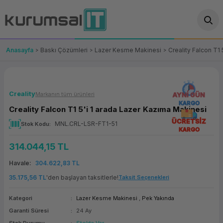
Geri Dön
Geri Dön
Geri Dön
Geri Dön
Geri Dön
Geri Dön
Geri Dön
ünler
leri
ası Çözümleri
eri
le) Ürünler
OT/VT Ürünleri
Anasayfa
Baskı Çözümleri
Lazer Kesme Makinesi
Creality Falcon T1
cı
s Ürünleri
eri
Barkod Yazıcı ve Okuyucu
hazı
ası
arı
keti
POS Terminali
Creality
Markanın tüm ürünleri
AYNI GÜN
KARGO
Creality Falcon T1 5'i 1 arada Lazer Kazıma Makinesi
sayar
 Kablosu
Station
ım
keti
Fiş Yazıcı
ÜCRETSİZ
MNL.CRL-LSR-FT1-51
Stok Kodu
KARGO
sayar
akinesi
se
ve Bağlantı
şif Paketi
Self Servis Ekranı
314.044,15 TL
enleri
 (Firewall)
ma Makinesi
aklık
ve Yedekleme
Para Çekmecesi
Havale
304.622,83 TL
35.175,56 TL
'den başlayan taksitlerle!
Taksit Seçenekleri
on
eme Makinesi
rofon
Panel PC
Kategori
Lazer Kesme Makinesi
,
Pek Yakında
ciler
Garanti Süresi
24 Ay