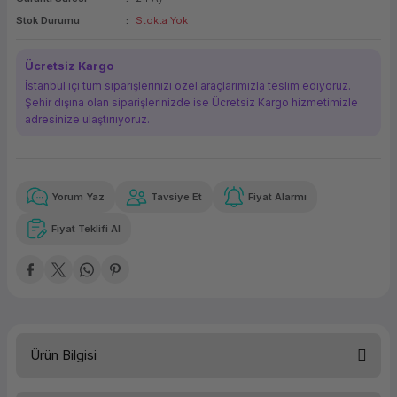
ork Bileşenleri
ek
Stok Durumu
Stokta Yok
Ücretsiz Kargo
İstanbul içi tüm siparişlerinizi özel araçlarımızla teslim ediyoruz.
Şehir dışına olan siparişlerinizde ise Ücretsiz Kargo hizmetimizle
adresinize ulaştırııyoruz.
Yorum Yaz
Tavsiye Et
Fiyat Alarmı
Güvenilir Alışveriş
2.609,86 TL
x 12
Havalelerde
Kolay iade imkanı
Aya varan taksit
Özel indirim fırsatı
Fiyat Teklifi Al
Güvenilir Alışveriş
2.609,86 TL
x 12
Havalelerde
Kolay iade imkanı
Aya varan taksit
Özel indirim fırsatı
Ürün Bilgisi