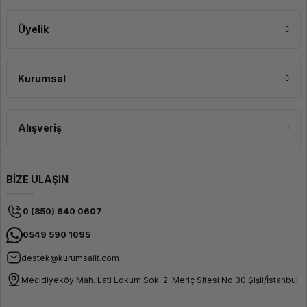
profesyonel sonuçlar elde edebilir.
Uyumlu İşletim Sistemleri
Windows/Mac
Üyelik
Dosya Formatları
STL, OBJ
Ekran Çözünürlüğü
4.3" Dokunmatik
Renkli
Kurumsal
Geniş Uygulama Alanları ve
Esneklik
Alışveriş
Creality Halot-Mage, geniş uygulama alanları ve çok yönlü kullanım
imkanları sunar. Eğitim materyallerinden mühendislik prototiplerine, sanatsal
eserlere ve daha birçok alanda kullanılabilir. Farklı reçine türleri ile
BİZE ULAŞIN
uyumluluğu, projelerinizi çeşitlendirmenize ve yaratıcılığınızı en üst seviyeye
çıkarmanıza olanak tanır. Halot-Mage ile sınırsız projeler gerçekleştirebilir ve
3D baskı dünyasında hayal gücünüzün sınırlarını zorlayabilirsiniz.
0 (850) 640 0607
0549 590 1095
destek@kurumsalit.com
Mecidiyeköy Mah. Lati Lokum Sok. 2. Meriç Sitesi No:30 Şişli/İstanbul