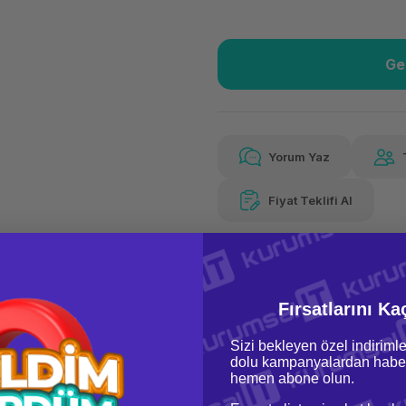
Ge
Güvenilir Alışveriş
3.13
Kolay iade imkanı
Aya 
Yorum Yaz
Fiyat Teklifi Al
Güvenilir Alışveriş
3.13
Kolay iade imkanı
Aya 
Fırsatlarını Ka
Sizi bekleyen özel indirimle
dolu kampanyalardan haber
hemen abone olun.
oru & Cevap
Taksit Seçenekleri