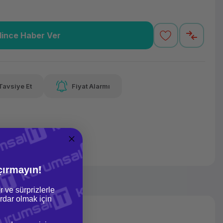
lince Haber Ver
3,24 TL
x 12
Havalelerde
varan taksit
Özel indirim fırsatı
Tavsiye Et
Fiyat Alarmı
3,24 TL
x 12
Havalelerde
varan taksit
Özel indirim fırsatı
çırmayın!
r ve sürprizlerle
dar olmak için