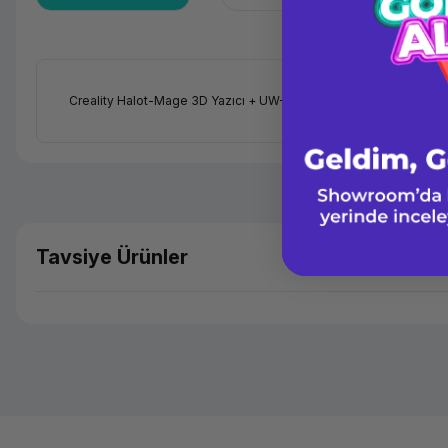
Creality Halot-Mage 3D Yazıcı + UW-01 Yıkama ve Kürleme Makin
Tavsiye Ürünler
Creality
Creality K2 Plus Yüksek Hızlı 3D Yazıcı