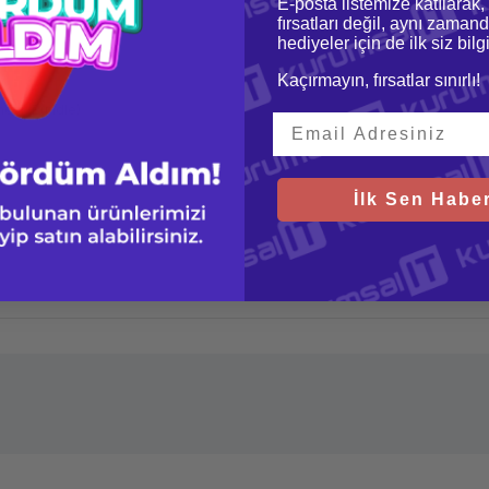
E-posta listemize katılarak,
fırsatları değil, aynı zamand
hediyeler için de ilk siz bil
Kaçırmayın, fırsatlar sınırlı!
esi (Bundle)
İlk Sen Haber
Ürün hakkında henüz soru sorulmamış.
Bu ürüne ilk yorumu siz yapın!
Yorum Yaz
Soru Sor