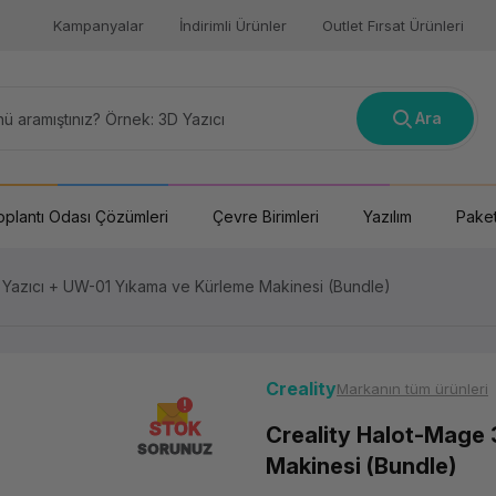
Kampanyalar
İndirimli Ürünler
Outlet Fırsat Ürünleri
Ara
oplantı Odası Çözümleri
Çevre Birimleri
Yazılım
Paket
 Yazıcı + UW-01 Yıkama ve Kürleme Makinesi (Bundle)
Creality
Markanın tüm ürünleri
STOK
Creality Halot-Mage 
SORUNUZ
Makinesi (Bundle)