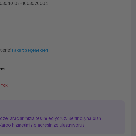
003040102+1003020004
lerle!
Taksit Seçenekleri
ıcı
 Yok
i özel araçlarımızla teslim ediyoruz. Şehir dışına olan
Kargo hizmetimizle adresinize ulaştırııyoruz.