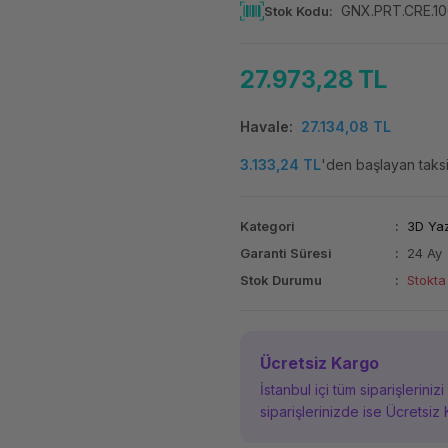
GNX.PRT.CRE.1
Stok Kodu
27.973,28 TL
Havale
27.134,08 TL
3.133,24 TL
'den başlayan taksit
Kategori
3D Yaz
Garanti Süresi
24 Ay
Stok Durumu
Stokta
Ücretsiz Kargo
İstanbul içi tüm siparişleriniz
siparişlerinizde ise Ücretsiz 