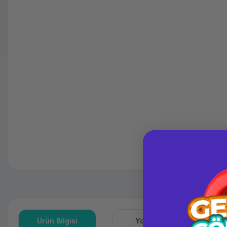
Ürün Bilgisi
Yorumlar
S