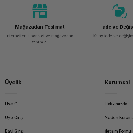
67.364,22 TL
Mağazadan Teslimat
İade ve Deği
İnternetten sipariş et ve mağazadan
Kolay iade ve değişim
teslim al
Üyelik
Kurumsal
Üye Ol
Hakkımızda
Üye Girişi
Neden Kurums
Bayi Girişi
İletişim Formu