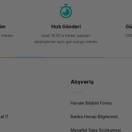
şim
Hızlı Gönderi
Gü
 imkanı
Saat 15.00'a kadar yapılan
256
siparişlerde aynı gün kargo imkanı
Alışveriş
Havale Bildirim Formu
al IT
Banka Hesap Bilgilerimiz
Mesafeli Satış Sözleşmesi