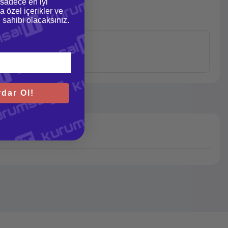
 sadece en iyi
a özel içerikler ve
gi sahibi olacaksınız.
dar Ol!