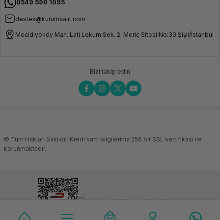
0549 590 1095
Elektrik Kesintisi Kurtarma
Mevcut
Filament Tükenme Sensörü
Mevcut
destek@kurumsalit.com
Hava Temizleyici
Mevcut
Mecidiyeköy Mah. Lati Lokum Sok. 2. Meriç Sitesi No:30 Şişli/İstanbul
Giriş Şekillendirme
Mevcut
Aydınlatma Kiti
Mevcut
Bizi takip edin
Uyku Modu
Mevcut
Dizayn ve Güç Değerleri
Baskı Hacmi
300x300x300mm
Ürün Boyutu
435x462x526mm
© Tüm Hakları Saklıdır. Kredi kartı bilgileriniz 256 bit SSL sertifikası ile
Paket Boyutu
508x508x608mm
korunmaktadır.
Net Ağırlık
18kg
Brüt Ağırlık
23kg
Nominal Güç
1000W
Nominal Gerilim
100-240V~,
50/60Hz