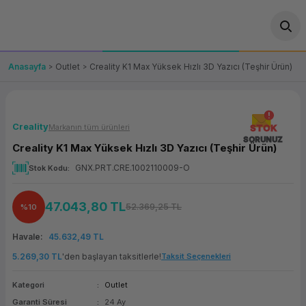
Geri Dön
Geri Dön
Geri Dön
Geri Dön
Geri Dön
Geri Dön
Geri Dön
ünler
leri
ası Çözümleri
eri
le) Ürünler
OT/VT Ürünleri
Anasayfa
Outlet
Creality K1 Max Yüksek Hızlı 3D Yazıcı (Teşhir Ürün)
cı
s Ürünleri
eri
Barkod Yazıcı ve Okuyucu
hazı
ası
arı
keti
POS Terminali
Creality
Markanın tüm ürünleri
STOK
SORUNUZ
Creality K1 Max Yüksek Hızlı 3D Yazıcı (Teşhir Ürün)
sayar
 Kablosu
Station
ım
keti
Fiş Yazıcı
GNX.PRT.CRE.1002110009-O
Stok Kodu
sayar
akinesi
se
ve Bağlantı
şif Paketi
Self Servis Ekranı
47.043,80 TL
52.369,25 TL
%10
enleri
 (Firewall)
ma Makinesi
aklık
ve Yedekleme
Para Çekmecesi
Havale
45.632,49 TL
on
eme Makinesi
rofon
Panel PC
5.269,30 TL
'den başlayan taksitlerle!
Taksit Seçenekleri
Kategori
Outlet
ciler
Garanti Süresi
24 Ay