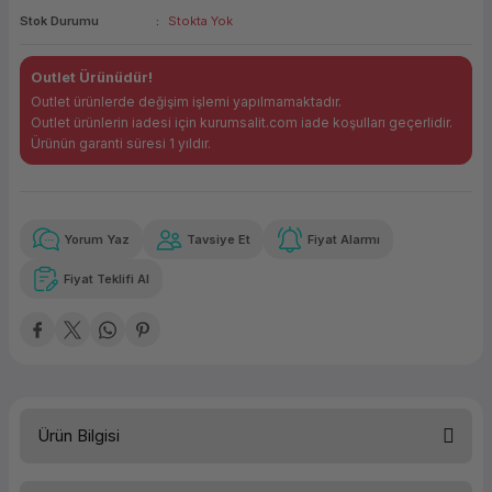
Stok Durumu
Stokta Yok
ork Bileşenleri
ek
Outlet Ürünüdür!
Outlet ürünlerde değişim işlemi yapılmamaktadır.
Outlet ürünlerin iadesi için kurumsalit.com iade koşulları geçerlidir.
Ürünün garanti süresi 1 yıldır.
Yorum Yaz
Tavsiye Et
Fiyat Alarmı
Güvenilir Alışveriş
5.269,30 TL
x 12
Havalelerde
Kolay iade imkanı
Aya varan taksit
Özel indirim fırsatı
Fiyat Teklifi Al
Güvenilir Alışveriş
5.269,30 TL
x 12
Havalelerde
Kolay iade imkanı
Aya varan taksit
Özel indirim fırsatı
Ürün Bilgisi