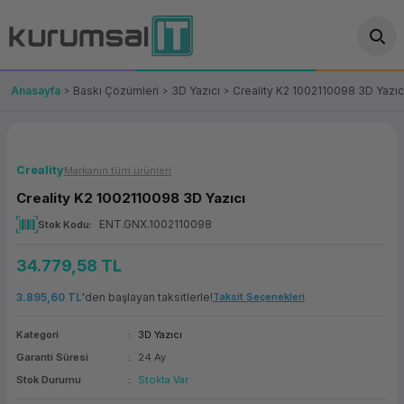
Geri Dön
Geri Dön
Geri Dön
Geri Dön
Geri Dön
Geri Dön
Geri Dön
ünler
leri
ası Çözümleri
eri
le) Ürünler
OT/VT Ürünleri
Anasayfa
Baskı Çözümleri
3D Yazıcı
Creality K2 1002110098 3D Yazıc
cı
s Ürünleri
eri
Barkod Yazıcı ve Okuyucu
hazı
ası
arı
keti
POS Terminali
Creality
Markanın tüm ürünleri
Creality K2 1002110098 3D Yazıcı
sayar
 Kablosu
Station
ım
keti
Fiş Yazıcı
ENT.GNX.1002110098
Stok Kodu
sayar
akinesi
se
ve Bağlantı
şif Paketi
Self Servis Ekranı
34.779,58 TL
enleri
 (Firewall)
ma Makinesi
aklık
ve Yedekleme
Para Çekmecesi
3.895,60 TL
'den başlayan taksitlerle!
Taksit Seçenekleri
Kategori
3D Yazıcı
on
eme Makinesi
rofon
Panel PC
Garanti Süresi
24 Ay
Stok Durumu
Stokta Var
ciler