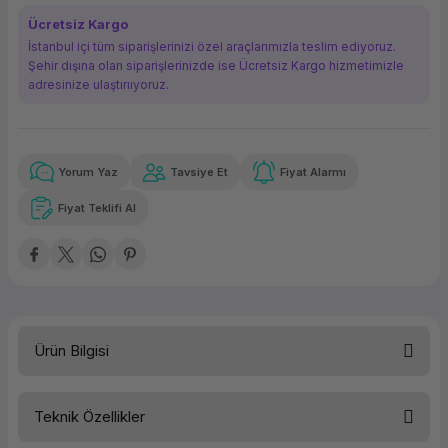
ork Bileşenleri
ek
Ücretsiz Kargo
İstanbul içi tüm siparişlerinizi özel araçlarımızla teslim ediyoruz.
Şehir dışına olan siparişlerinizde ise Ücretsiz Kargo hizmetimizle
adresinize ulaştırııyoruz.
Yorum Yaz
Tavsiye Et
Fiyat Alarmı
Güvenilir Alışveriş
3.895,60 TL
x 12
Havalelerde
Kolay iade imkanı
Aya varan taksit
Özel indirim fırsatı
Fiyat Teklifi Al
Güvenilir Alışveriş
3.895,60 TL
x 12
Havalelerde
Kolay iade imkanı
Aya varan taksit
Özel indirim fırsatı
Ürün Bilgisi
Teknik Özellikler