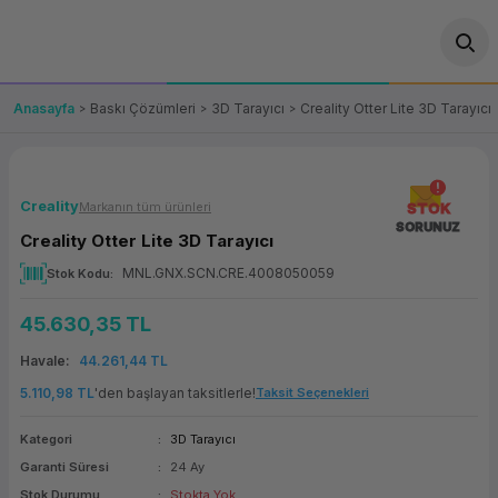
Geri Dön
Geri Dön
Geri Dön
Geri Dön
Geri Dön
Geri Dön
Geri Dön
ünler
leri
ası Çözümleri
eri
le) Ürünler
OT/VT Ürünleri
Anasayfa
Baskı Çözümleri
3D Tarayıcı
Creality Otter Lite 3D Tarayıcı
cı
s Ürünleri
eri
Barkod Yazıcı ve Okuyucu
hazı
ası
arı
keti
POS Terminali
Creality
Markanın tüm ürünleri
STOK
SORUNUZ
Creality Otter Lite 3D Tarayıcı
sayar
 Kablosu
Station
ım
keti
Fiş Yazıcı
MNL.GNX.SCN.CRE.4008050059
Stok Kodu
sayar
akinesi
se
ve Bağlantı
şif Paketi
Self Servis Ekranı
45.630,35 TL
enleri
 (Firewall)
ma Makinesi
aklık
ve Yedekleme
Havale
44.261,44 TL
Para Çekmecesi
5.110,98 TL
'den başlayan taksitlerle!
Taksit Seçenekleri
on
eme Makinesi
rofon
Panel PC
Kategori
3D Tarayıcı
Garanti Süresi
24 Ay
ciler
Stok Durumu
Stokta Yok