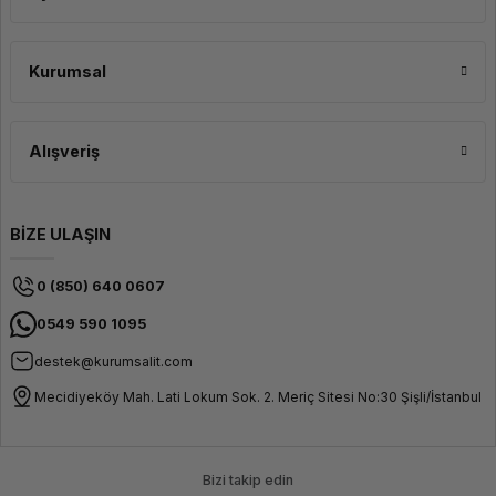
Creality Otter Lite 3D Tarayıcıyı
Kurumsal
Hemen Satın Alın!
Tarama projelerinizi daha hızlı, pratik ve kaliteli hale getirmek için Creality
Otter Lite 3D Tarayıcı’yı hemen sepetinize ekleyin. Profesyonel tarama
Alışveriş
deneyimini kolaylıkla yaşayın, üretim süreçlerinizi bir üst seviyeye taşıyın.
Creality kalitesiyle fark yaratma zamanı şimdi!
BİZE ULAŞIN
0 (850) 640 0607
0549 590 1095
destek@kurumsalit.com
Mecidiyeköy Mah. Lati Lokum Sok. 2. Meriç Sitesi No:30 Şişli/İstanbul
Bizi takip edin