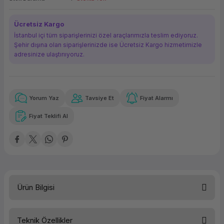
ork Bileşenleri
ek
Ücretsiz Kargo
İstanbul içi tüm siparişlerinizi özel araçlarımızla teslim ediyoruz.
Şehir dışına olan siparişlerinizde ise Ücretsiz Kargo hizmetimizle
adresinize ulaştırııyoruz.
Yorum Yaz
Tavsiye Et
Fiyat Alarmı
Güvenilir Alışveriş
5.110,98 TL
x 12
Havalelerde
Kolay iade imkanı
Aya varan taksit
Özel indirim fırsatı
Fiyat Teklifi Al
Güvenilir Alışveriş
5.110,98 TL
x 12
Havalelerde
Kolay iade imkanı
Aya varan taksit
Özel indirim fırsatı
Ürün Bilgisi
Teknik Özellikler