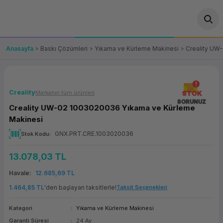
Geri Dön
Geri Dön
Geri Dön
Geri Dön
Geri Dön
Geri Dön
Geri Dön
ünler
leri
ası Çözümleri
eri
le) Ürünler
OT/VT Ürünleri
Anasayfa
Baskı Çözümleri
Yıkama ve Kürleme Makinesi
Creality UW
cı
s Ürünleri
eri
Barkod Yazıcı ve Okuyucu
hazı
ası
arı
keti
POS Terminali
Creality
Markanın tüm ürünleri
STOK
SORUNUZ
Creality UW-02 1003020036 Yıkama ve Kürleme
sayar
 Kablosu
Station
ım
keti
Fiş Yazıcı
Makinesi
GNX.PRT.CRE.1003020036
Stok Kodu
sayar
akinesi
se
ve Bağlantı
şif Paketi
Self Servis Ekranı
13.078,03 TL
enleri
 (Firewall)
ma Makinesi
aklık
ve Yedekleme
Para Çekmecesi
Havale
12.685,69 TL
on
eme Makinesi
rofon
Panel PC
1.464,85 TL
'den başlayan taksitlerle!
Taksit Seçenekleri
Kategori
Yıkama ve Kürleme Makinesi
ciler
Garanti Süresi
24 Ay