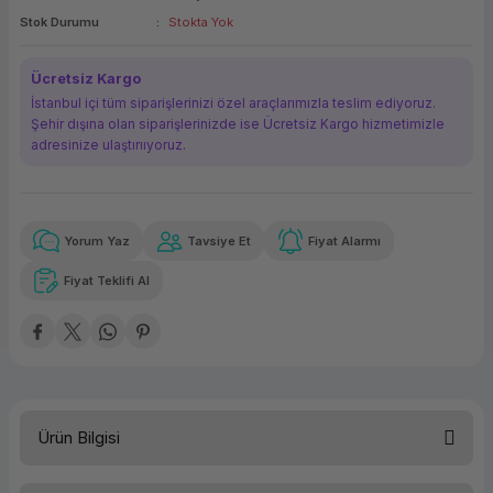
Stok Durumu
Stokta Yok
ork Bileşenleri
ek
Ücretsiz Kargo
İstanbul içi tüm siparişlerinizi özel araçlarımızla teslim ediyoruz.
Şehir dışına olan siparişlerinizde ise Ücretsiz Kargo hizmetimizle
adresinize ulaştırııyoruz.
Yorum Yaz
Tavsiye Et
Fiyat Alarmı
Güvenilir Alışveriş
1.464,85 TL
x 12
Havalelerde
Kolay iade imkanı
Aya varan taksit
Özel indirim fırsatı
Fiyat Teklifi Al
Güvenilir Alışveriş
1.464,85 TL
x 12
Havalelerde
Kolay iade imkanı
Aya varan taksit
Özel indirim fırsatı
Ürün Bilgisi