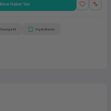
lince Haber Ver
1,96 TL
x 12
Havalelerde
Güvenilir Alışveriş
varan taksit
Özel indirim fırsatı
Kolay iade imkanı
Tavsiye Et
Fiyat Alarmı
lelerde
irim fırsatı