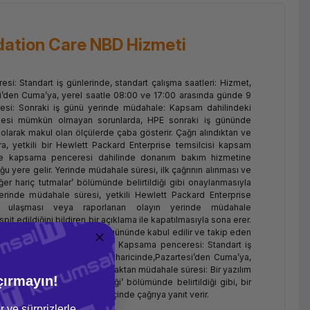
ation Care NBD Hizmeti
: Standart iş günlerinde, standart çalışma saatleri: Hizmet,
esi’den Cuma’ya, yerel saatle 08:00 ve 17:00 arasında günde 9
resi: Sonraki iş günü yerinde müdahale: Kapsam dahilindeki
ülmesi mümkün olmayan sorunlarda, HPE sonraki iş gününde
olarak makul olan ölçülerde çaba gösterir. Çağrı alındıktan ve
a, yetkili bir Hewlett Packard Enterprise temsilcisi kapsam
nde kapsama penceresi dahilinde donanım bakım hizmetine
 yere gelir. Yerinde müdahale süresi, ilk çağrının alınması ve
er hariç tutmalar’ bölümünde belirtildiği gibi onaylanmasıyla
 Yerinde müdahale süresi, yetkili Hewlett Packard Enterprise
na ulaşması veya raporlanan olayın yerinde müdahale
it edildiğini bildiren bir açıklama ile kapatılmasıyla sona erer.
ağrılar bir sonraki kapsam gününde kabul edilir ve takip eden
met verilir. Yazılım desteği: Kapsama penceresi: Standart iş
ri: Hizmet, HPE tatil günleri haricinde,Pazartesi’den Cuma’ya,
a günde 9 saat sunulur. • Uzaktan müdahale süresi: Bir yazılım
çırmayın!
 bu tablonun ‘Yazılım desteği’ bölümünde belirtildiği gibi, bir
rkezi mühendisi iki saat içinde çağrıya yanıt verir.
r ve sürprizlerle