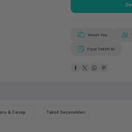
Ge
Güvenilir Alışveriş
3.19
Kolay iade imkanı
Aya 
Yorum Yaz
Fiyat Teklifi Al
3.191,96 TL
x 12
Hava
Aya varan taksit
Özel ind
oru & Cevap
Taksit Seçenekleri