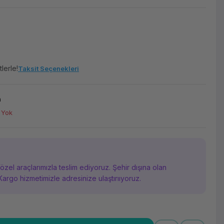
lerle!
Taksit Seçenekleri
m
 Yok
i özel araçlarımızla teslim ediyoruz. Şehir dışına olan
Kargo hizmetimizle adresinize ulaştırııyoruz.