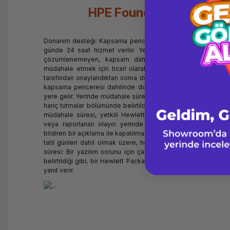
HPE Foundation Care 24
Donanım desteği: Kapsama penceresi: 7x24: HPE tatil günleri
günde 24 saat hizmet verilir. Yerinde müdahale süresi: 4
çözümlenemeyen, kapsam dahilindeki donanım sorunları
müdahale etmek için ticari olarak makul olan ölçülerde çaba
tarafından onaylandıktan sonra dört saat içinde, yetkili bir H
kapsama penceresi dahilinde donanım bakım hizmetine baş
yere gelir. Yerinde müdahale süresi, ilk çağrının alınması ve 
hariç tutmalar bölümünde belirtildiği gibi onaylanmasıyla başl
müdahale süresi, yetkili Hewlett Packard Enterprise temsi
veya raporlanan olayın yerinde müdahale gerektirmediğinin
bildiren bir açıklama ile kapatılmasıyla sona erer. Yazılım d
tatil günleri dahil olmak üzere, haftada 7 gün, günde 24 sa
süresi: Bir yazılım sorunu için çağrı kaydı alındığında, bu t
belirtildiği gibi, bir Hewlett Packard Enterprise Çözüm Merke
yanıt verir.