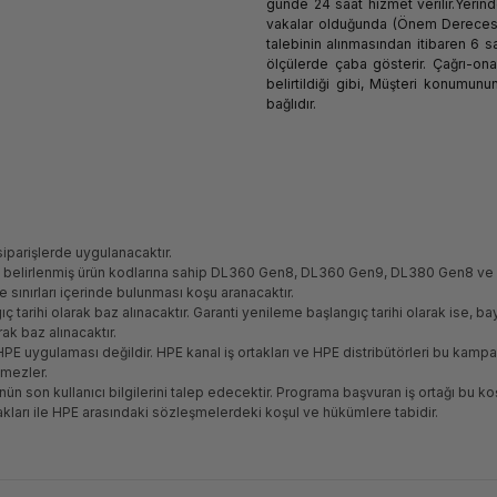
günde 24 saat hizmet verilir.Yerin
vakalar olduğunda (Önem Derecesi
talebinin alınmasından itibaren 6 sa
ölçülerde çaba gösterir. Çağrı-onar
belirtildiği gibi, Müşteri konumun
bağlıdır.
iparişlerde uygulanacaktır.
 belirlenmiş ürün kodlarına sahip DL360 Gen8, DL360 Gen9, DL380 Gen8 ve DL
 sınırları içerinde bulunması koşu aranacaktır.
gıç tarihi olarak baz alınacaktır. Garanti yenileme başlangıç tarihi olarak ise, bay
arak baz alınacaktır.
PE uygulaması değildir. HPE kanal iş ortakları ve HPE distribütörleri bu kam
emezler.
n son kullanıcı bilgilerini talep edecektir. Programa başvuran iş ortağı bu koş
kları ile HPE arasındaki sözleşmelerdeki koşul ve hükümlere tabidir.