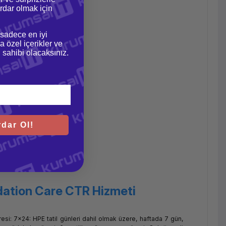
dar olmak için
 sadece en iyi
a özel içerikler ve
gi sahibi olacaksınız.
dar Ol!
ation Care CTR Hizmeti
i: 7x24: HPE tatil günleri dahil olmak üzere, haftada 7 gün,