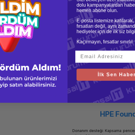
dolu kampanyalardan haber
x7 Hizmeti
hemen abone olun.
E-posta listemize katılarak,
 dahil olmak üzere, haftada 7 gün,
fırsatları değil, aynı zamand
 saatte yerinde müdahale: Uzaktan
hediyeler için de ilk siz bil
nda, HPE 4 saat içinde yerinde
 gösterir. Çağrı alındıktan ve HPE
Kaçırmayın, fırsatlar sınırlı!
ewlett Packard Enterprise temsilcisi,
lamak üzere Müşterinin bulunduğu
HPE tarafından ‘Genel hükümler/Diğer
ayan zaman dilimini belirtir. Yerinde
lcisinin Müşteri konumuna ulaşması
 HPE tarafından tespit edildiğini
İlk Sen Haber
esteği: Kapsama penceresi: 7x24: HPE
at hizmet verilir. Uzaktan müdahale
ablonun ‘Yazılım desteği’ bölümünde
zi mühendisi iki saat içinde çağrıya
HPE Found
Donanım desteği: Kapsama penceres