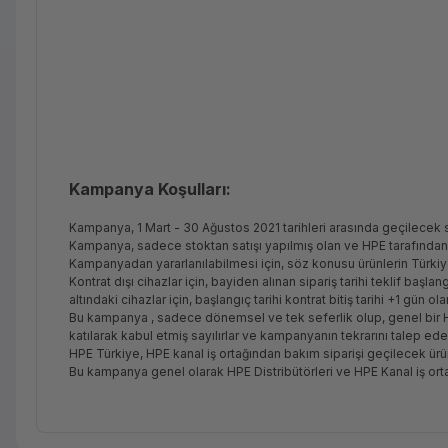
Kampanya Koşulları:
Kampanya, 1 Mart - 30 Ağustos 2021 tarihleri arasında geçilecek s
Kampanya, sadece stoktan satışı yapılmış olan ve HPE tarafından
Kampanyadan yararlanılabilmesi için, söz konusu ürünlerin Türkiye
Kontrat dışı cihazlar için, bayiden alınan sipariş tarihi teklif başlan
altındaki cihazlar için, başlangıç tarihi kontrat bitiş tarihi +1 gün ol
Bu kampanya , sadece dönemsel ve tek seferlik olup, genel bir H
katılarak kabul etmiş sayılırlar ve kampanyanın tekrarını talep ed
HPE Türkiye, HPE kanal iş ortağından bakım siparişi geçilecek ürünü
Bu kampanya genel olarak HPE Distribütörleri ve HPE Kanal iş orta