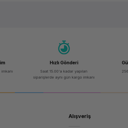
Ürün hakkında henüz soru sorulmamış.
Bu ürüne ilk yorumu siz yapın!
Yorum Yaz
Soru Sor
şim
Hızlı Gönderi
Gü
 imkanı
Saat 15.00'a kadar yapılan
256
siparişlerde aynı gün kargo imkanı
Alışveriş