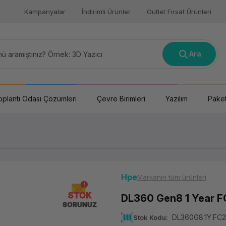
Kampanyalar
İndirimli Ürünler
Outlet Fırsat Ürünleri
Ara
oplantı Odası Çözümleri
Çevre Birimleri
Yazılım
Paket
Hpe
Markanın tüm ürünleri
STOK
DL360 Gen8 1 Year F
SORUNUZ
DL360G8.1Y.FC
Stok Kodu