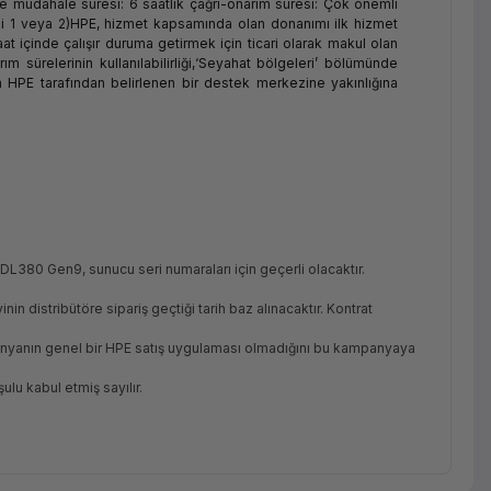
de müdahale süresi: 6 saatlik çağrı-onarım süresi: Çok önemli
 1 veya 2)HPE, hizmet kapsamında olan donanımı ilk hizmet
at içinde çalışır duruma getirmek için ticari olarak makul olan
ım sürelerinin kullanılabilirliği,‘Seyahat bölgeleri’ bölümünde
un HPE tarafından belirlenen bir destek merkezine yakınlığına
380 Gen9, sunucu seri numaraları için geçerli olacaktır.
inin distribütöre sipariş geçtiği tarih baz alınacaktır. Kontrat
panyanın genel bir HPE satış uygulaması olmadığını bu kampanyaya
ulu kabul etmiş sayılır.