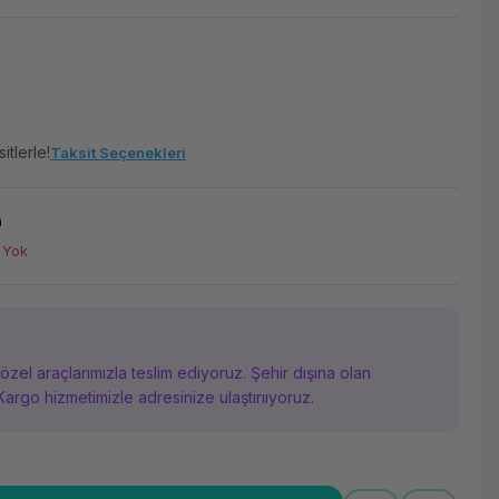
itlerle!
Taksit Seçenekleri
m
 Yok
i özel araçlarımızla teslim ediyoruz. Şehir dışına olan
Kargo hizmetimizle adresinize ulaştırııyoruz.