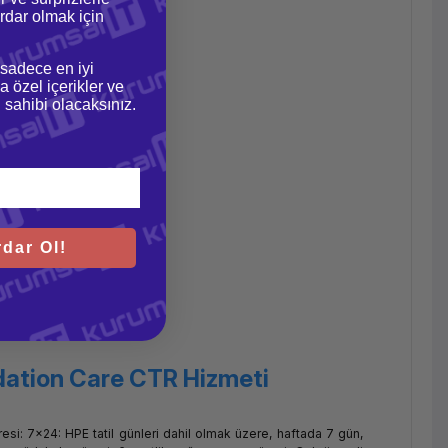
dar olmak için
 sadece en iyi
a özel içerikler ve
gi sahibi olacaksınız.
dar Ol!
ation Care CTR Hizmeti
i: 7x24: HPE tatil günleri dahil olmak üzere, haftada 7 gün,