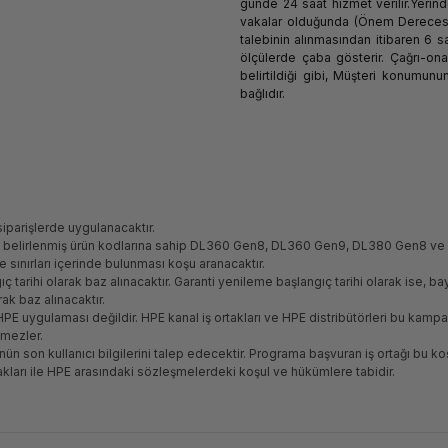
günde 24 saat hizmet verilir.Yerin
vakalar olduğunda (Önem Derecesi
talebinin alınmasından itibaren 6 sa
ölçülerde çaba gösterir. Çağrı-onar
belirtildiği gibi, Müşteri konumun
bağlıdır.
iparişlerde uygulanacaktır.
 belirlenmiş ürün kodlarına sahip DL360 Gen8, DL360 Gen9, DL380 Gen8 ve DL
 sınırları içerinde bulunması koşu aranacaktır.
gıç tarihi olarak baz alınacaktır. Garanti yenileme başlangıç tarihi olarak ise, bay
arak baz alınacaktır.
PE uygulaması değildir. HPE kanal iş ortakları ve HPE distribütörleri bu kam
emezler.
n son kullanıcı bilgilerini talep edecektir. Programa başvuran iş ortağı bu koş
kları ile HPE arasındaki sözleşmelerdeki koşul ve hükümlere tabidir.