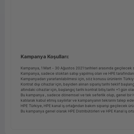
Kampanya Koşulları:
Kampanya, 1 Mart - 30 Ağustos 2021 tarihleri arasında geçilecek s
Kampanya, sadece stoktan satışı yapılmış olan ve HPE tarafından
Kampanyadan yararlanılabilmesi için, söz konusu ürünlerin Türkiye
Kontrat dışı cihazlar için, bayiden alınan sipariş tarihi teklif başlan
altındaki cihazlar için, başlangıç tarihi kontrat bitiş tarihi +1 gün ol
Bu kampanya , sadece dönemsel ve tek seferlik olup, genel bir H
katılarak kabul etmiş sayılırlar ve kampanyanın tekrarını talep ed
HPE Türkiye, HPE kanal iş ortağından bakım siparişi geçilecek ürünü
Bu kampanya genel olarak HPE Distribütörleri ve HPE Kanal iş orta