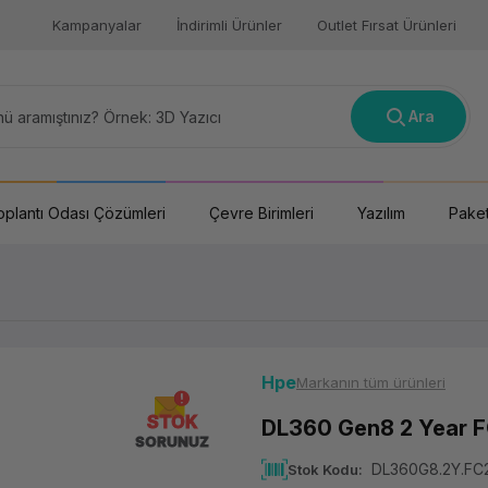
Kampanyalar
İndirimli Ürünler
Outlet Fırsat Ürünleri
Ara
oplantı Odası Çözümleri
Çevre Birimleri
Yazılım
Paket
Hpe
Markanın tüm ürünleri
STOK
DL360 Gen8 2 Year 
SORUNUZ
DL360G8.2Y.FC
Stok Kodu