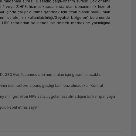
de müdahale süresi: 6 saatlik çağrı-onarım süresi: Çok önemli
 1 veya 2)HPE, hizmet kapsamında olan donanımı ilk hizmet
at içinde çalışır duruma getirmek için ticari olarak makul olan
ım sürelerinin kullanılabilirliği,‘Seyahat bölgeleri’ bölümünde
un HPE tarafından belirlenen bir destek merkezine yakınlığına
380 Gen9, sunucu seri numaraları için geçerli olacaktır.
inin distribütöre sipariş geçtiği tarih baz alınacaktır. Kontrat
panyanın genel bir HPE satış uygulaması olmadığını bu kampanyaya
ulu kabul etmiş sayılır.