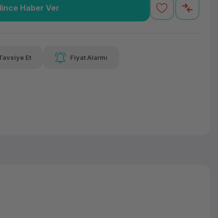
lince Haber Ver
0,49 TL
x 12
Havalelerde
varan taksit
Özel indirim fırsatı
Tavsiye Et
Fiyat Alarmı
0,49 TL
x 12
Havalelerde
varan taksit
Özel indirim fırsatı