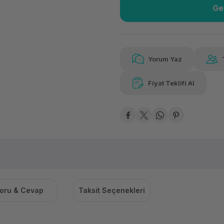
Ge
Güvenilir Alışveriş
6.07
Kolay iade imkanı
Aya 
Yorum Yaz
Fiyat Teklifi Al
Güvenilir Alışveriş
6.07
Kolay iade imkanı
Aya 
oru & Cevap
Taksit Seçenekleri