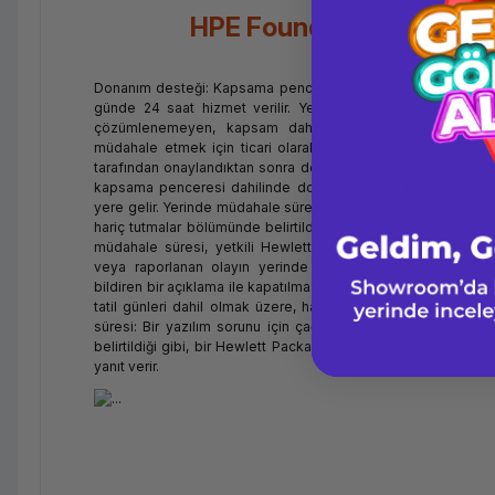
HPE Foundation Care 24
Donanım desteği: Kapsama penceresi: 7x24: HPE tatil günleri
günde 24 saat hizmet verilir. Yerinde müdahale süresi: 4
çözümlenemeyen, kapsam dahilindeki donanım sorunları
müdahale etmek için ticari olarak makul olan ölçülerde çaba
tarafından onaylandıktan sonra dört saat içinde, yetkili bir H
kapsama penceresi dahilinde donanım bakım hizmetine baş
yere gelir. Yerinde müdahale süresi, ilk çağrının alınması ve 
hariç tutmalar bölümünde belirtildiği gibi onaylanmasıyla başl
müdahale süresi, yetkili Hewlett Packard Enterprise temsi
veya raporlanan olayın yerinde müdahale gerektirmediğinin
bildiren bir açıklama ile kapatılmasıyla sona erer. Yazılım d
tatil günleri dahil olmak üzere, haftada 7 gün, günde 24 sa
süresi: Bir yazılım sorunu için çağrı kaydı alındığında, bu t
belirtildiği gibi, bir Hewlett Packard Enterprise Çözüm Merke
yanıt verir.