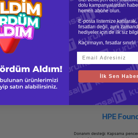
dolu kampanyalardan haber
x7 Hizmeti
hemen abone olun.
E-posta listemize katılarak,
 dahil olmak üzere, haftada 7 gün,
fırsatları değil, aynı zamand
 saatte yerinde müdahale: Uzaktan
hediyeler için de ilk siz bil
nda, HPE 4 saat içinde yerinde
 gösterir. Çağrı alındıktan ve HPE
Kaçırmayın, fırsatlar sınırlı!
ewlett Packard Enterprise temsilcisi,
lamak üzere Müşterinin bulunduğu
HPE tarafından ‘Genel hükümler/Diğer
ayan zaman dilimini belirtir. Yerinde
lcisinin Müşteri konumuna ulaşması
 HPE tarafından tespit edildiğini
İlk Sen Haber
esteği: Kapsama penceresi: 7x24: HPE
at hizmet verilir. Uzaktan müdahale
ablonun ‘Yazılım desteği’ bölümünde
zi mühendisi iki saat içinde çağrıya
HPE Found
Donanım desteği: Kapsama penceres