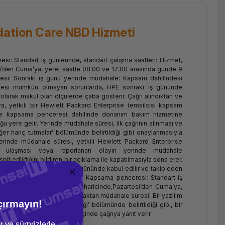
ation Care NBD Hizmeti
: Standart iş günlerinde, standart çalışma saatleri: Hizmet,
esi’den Cuma’ya, yerel saatle 08:00 ve 17:00 arasında günde 9
resi: Sonraki iş günü yerinde müdahale: Kapsam dahilindeki
ülmesi mümkün olmayan sorunlarda, HPE sonraki iş gününde
olarak makul olan ölçülerde çaba gösterir. Çağrı alındıktan ve
a, yetkili bir Hewlett Packard Enterprise temsilcisi kapsam
nde kapsama penceresi dahilinde donanım bakım hizmetine
 yere gelir. Yerinde müdahale süresi, ilk çağrının alınması ve
er hariç tutmalar’ bölümünde belirtildiği gibi onaylanmasıyla
 Yerinde müdahale süresi, yetkili Hewlett Packard Enterprise
na ulaşması veya raporlanan olayın yerinde müdahale
it edildiğini bildiren bir açıklama ile kapatılmasıyla sona erer.
ağrılar bir sonraki kapsam gününde kabul edilir ve takip eden
met verilir. Yazılım desteği: Kapsama penceresi: Standart iş
ri: Hizmet, HPE tatil günleri haricinde,Pazartesi’den Cuma’ya,
a günde 9 saat sunulur. • Uzaktan müdahale süresi: Bir yazılım
çırmayın!
 bu tablonun ‘Yazılım desteği’ bölümünde belirtildiği gibi, bir
rkezi mühendisi iki saat içinde çağrıya yanıt verir.
r ve sürprizlerle