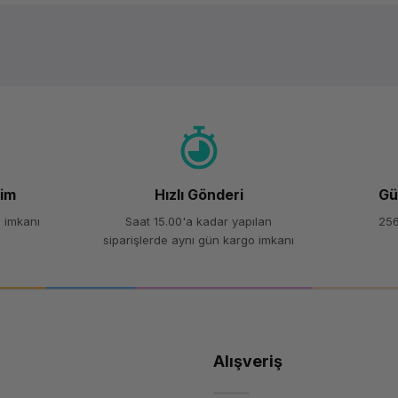
Ürün hakkında henüz soru sorulmamış.
Bu ürüne ilk yorumu siz yapın!
Yorum Yaz
Soru Sor
şim
Hızlı Gönderi
Gü
 imkanı
Saat 15.00'a kadar yapılan
256
siparişlerde aynı gün kargo imkanı
Alışveriş