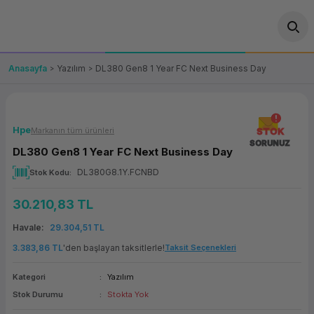
Geri Dön
Geri Dön
Geri Dön
Geri Dön
Geri Dön
Geri Dön
Geri Dön
ünler
leri
ası Çözümleri
eri
le) Ürünler
OT/VT Ürünleri
Anasayfa
Yazılım
DL380 Gen8 1 Year FC Next Business Day
cı
s Ürünleri
eri
Barkod Yazıcı ve Okuyucu
hazı
ası
arı
keti
POS Terminali
Hpe
Markanın tüm ürünleri
STOK
SORUNUZ
DL380 Gen8 1 Year FC Next Business Day
sayar
 Kablosu
Station
ım
keti
Fiş Yazıcı
DL380G8.1Y.FCNBD
Stok Kodu
sayar
akinesi
se
ve Bağlantı
şif Paketi
Self Servis Ekranı
30.210,83 TL
enleri
 (Firewall)
ma Makinesi
aklık
ve Yedekleme
Havale
29.304,51 TL
Para Çekmecesi
3.383,86 TL
'den başlayan taksitlerle!
Taksit Seçenekleri
on
eme Makinesi
rofon
Panel PC
Kategori
Yazılım
Stok Durumu
Stokta Yok
ciler