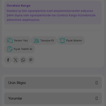
ork Bileşenleri
ek
Ücretsiz Kargo
İstanbul içi tüm siparişlerinizi özel araçlarımızla teslim ediyoruz.
Şehir dışına olan siparişlerinizde ise Ücretsiz Kargo hizmetimizle
adresinize ulaştırııyoruz.
Yorum Yaz
Tavsiye Et
Fiyat Alarmı
Güvenilir Alışveriş
3.383,86 TL
x 12
Havalelerde
Kolay iade imkanı
Aya varan taksit
Özel indirim fırsatı
Fiyat Teklifi Al
Güvenilir Alışveriş
3.383,86 TL
x 12
Havalelerde
Kolay iade imkanı
Aya varan taksit
Özel indirim fırsatı
Ürün Bilgisi
Yorumlar
HPE Foundation Care NBD Hizmeti