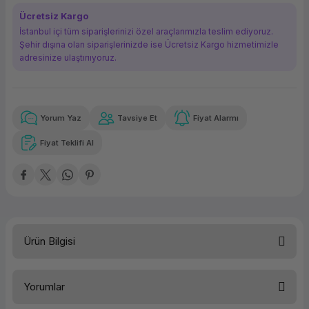
ork Bileşenleri
ek
Ücretsiz Kargo
İstanbul içi tüm siparişlerinizi özel araçlarımızla teslim ediyoruz.
Şehir dışına olan siparişlerinizde ise Ücretsiz Kargo hizmetimizle
adresinize ulaştırııyoruz.
Yorum Yaz
Tavsiye Et
Fiyat Alarmı
Güvenilir Alışveriş
4.407,34 TL
x 12
Havalelerde
Kolay iade imkanı
Aya varan taksit
Özel indirim fırsatı
Fiyat Teklifi Al
Güvenilir Alışveriş
4.407,34 TL
x 12
Havalelerde
Kolay iade imkanı
Aya varan taksit
Özel indirim fırsatı
Ürün Bilgisi
Yorumlar
HPE Foundation Care NBD Hizmeti