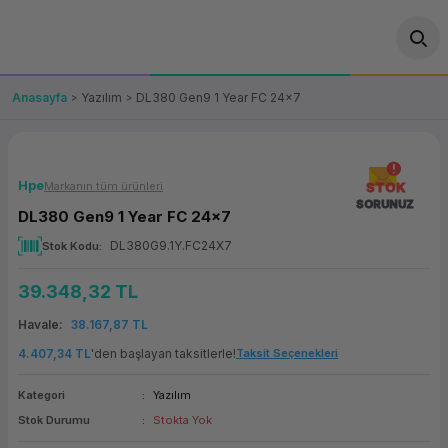
Geri Dön
Geri Dön
Geri Dön
Geri Dön
Geri Dön
Geri Dön
Geri Dön
ünler
leri
ası Çözümleri
eri
le) Ürünler
OT/VT Ürünleri
Anasayfa
Yazılım
DL380 Gen9 1 Year FC 24x7
cı
s Ürünleri
eri
Barkod Yazıcı ve Okuyucu
hazı
ası
arı
keti
POS Terminali
Hpe
Markanın tüm ürünleri
STOK
SORUNUZ
DL380 Gen9 1 Year FC 24x7
sayar
 Kablosu
Station
ım
keti
Fiş Yazıcı
DL380G9.1Y.FC24X7
Stok Kodu
sayar
akinesi
se
ve Bağlantı
şif Paketi
Self Servis Ekranı
39.348,32 TL
enleri
 (Firewall)
ma Makinesi
aklık
ve Yedekleme
Havale
38.167,87 TL
Para Çekmecesi
4.407,34 TL
'den başlayan taksitlerle!
Taksit Seçenekleri
on
eme Makinesi
rofon
Panel PC
Kategori
Yazılım
Stok Durumu
Stokta Yok
ciler