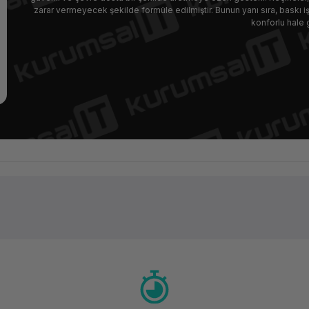
zarar vermeyecek şekilde formüle edilmiştir. Bunun yanı sıra, baskı i
konforlu hale g
Ürün hakkında henüz soru sorulmamış.
Bu ürüne ilk yorumu siz yapın!
Yorum Yaz
Soru Sor