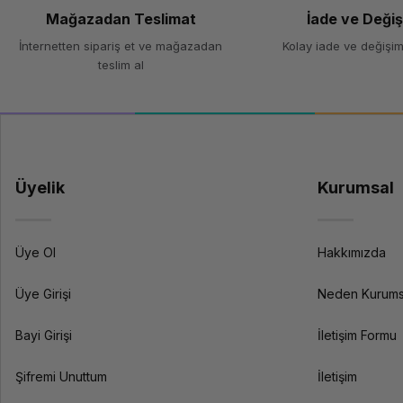
Mağazadan Teslimat
İade ve Deği
Renk
İnternetten sipariş et ve mağazadan
Kolay iade ve değişim
teslim al
Ağırlık
Teknik Özellikler
Reçine Türü
Uyumlu Yazıcılar
Üyelik
Kurumsal
Dalga Boyu
Özellikler
Üye Ol
Hakkımızda
Üye Girişi
Neden Kurums
Bayi Girişi
İletişim Formu
Kürleme Süresi
Şifremi Unuttum
İletişim