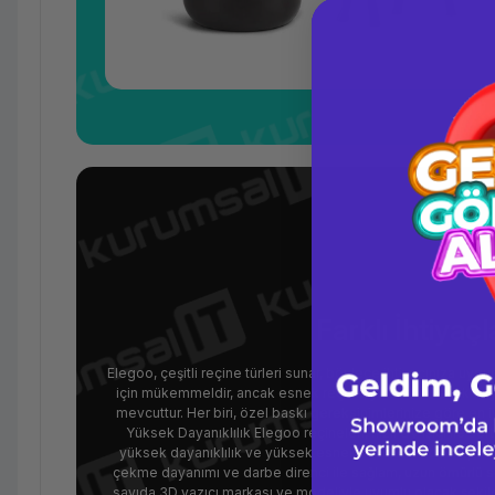
Farklı İhtiyaç
Elegoo, çeşitli reçine türleri sunar, böylece ihtiyacınıza uygu
için mükemmeldir, ancak esnek reçine, yüksek sıcaklık day
mevcuttur. Her biri, özel baskı gereksinimlerinize göre en 
Yüksek Dayanıklılık Elegoo reçineleri, hızlı UV ışığı ile sertl
yüksek dayanıklılık ve yüksek esneklik sunarak baskı parça
çekme dayanımı ve darbe direnci ile sağlam, uzun ömürlü so
sayıda 3D yazıcı markası ve modeliyle uyumlu olacak şekilde