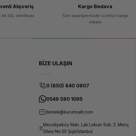
venli Alışveriş
Kargo Bedava
White
Smoky
 bit SSL sertifikası
Tüm siparişlerinizde ücretsiz kargo
imkanı
1 kg
Fotopolimer
LCD/DLP/SLA
3D yazıcılar
BİZE ULAŞIN
405 nm
Yüksek
0 (850) 640 0607
çözünürlük,
az kokulu,
dayanıklı,
0549 590 1095
pürüzsüz
yüzeyler
destek@kurumsalit.com
1-3 saniye
Mecidiyeköy Mah. Lati Lokum Sok. 2. Meriç
katman
başına (LCD
Sitesi No:30 Şişli/İstanbul
yazıcılarda)