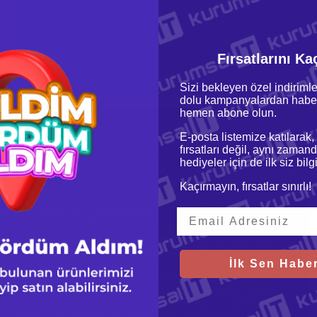
Fırsatlarını Ka
Sizi bekleyen özel indirimle
dolu kampanyalardan haber
hemen abone olun.
E-posta listemize katılarak,
fırsatları değil, aynı zamand
hediyeler için de ilk siz bil
Kaçırmayın, fırsatlar sınırlı!
lara Uygun Çeşitler
n olanı kolayca seçebilirsiniz. Standart reçine günlük 3D baskı işleriniz
anımına sahip reçine veya şeffaf reçine gibi özel formülasyonlar da
İlk Sen Haber
iyi performansı sunacak şekilde formüle edilmiştir. Hızlı Sertleşme ve
eşme sağlar, bu da baskı süresini kısaltır ve verimliliği artırır. Ayrıca,
larınızın daha uzun ömürlü olmasına katkı sağlar. Reçineler, yüksek
nuçlar üretir. Geniş Uyumlu Aygıt Seçenekleri Elegoo reçineleri, Çok
 tasarlanmıştır. Özellikle Elegoo'nun Mars serisi ve Saturn serisi 3D