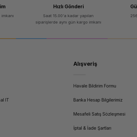
şim
Hızlı Gönderi
Gü
 imkanı
Saat 15.00'a kadar yapılan
256
siparişlerde aynı gün kargo imkanı
Alışveriş
Havale Bildirim Formu
al IT
Banka Hesap Bilgilerimiz
Mesafeli Satış Sözleşmesi
İptal & İade Şartları