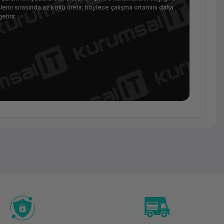
şlemi sırasında az koku üretir, böylece çalışma ortamını daha
etirir.
Sarf
Malzeme
ELEGOO
8K Standart
Fotopolimer
Reçine