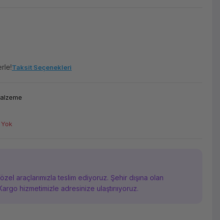
rle!
Taksit Seçenekleri
Malzeme
 Yok
i özel araçlarımızla teslim ediyoruz. Şehir dışına olan
Kargo hizmetimizle adresinize ulaştırııyoruz.