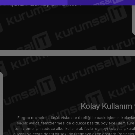
 ancak aynı zamanda birçok popüler SLA ve DLP
Kolay Kullanım 
Elegoo reçineleri, düşük viskozite özelliği ile baskı işlemini kolayla
sağlar. Ayrıca, temizlenmesi de oldukça basittir, böylece işlem süre
temizleme için sadece alkol kullanarak fazla reçineyi kolayca çıkarab
güvenli ve çevre dostu bir şekilde üretmeye özen gösterir. Reçineler, za