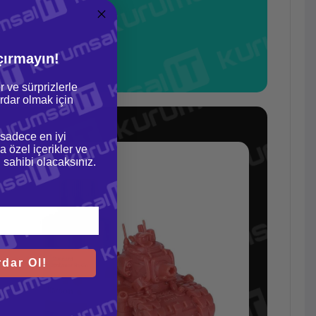
çırmayın!
r ve sürprizlerle
dar olmak için
 sadece en iyi
a özel içerikler ve
gi sahibi olacaksınız.
dar Ol!