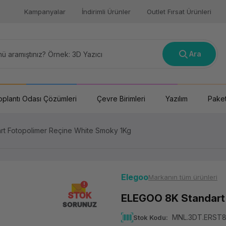
Kampanyalar
İndirimli Ürünler
Outlet Fırsat Ürünleri
Ara
oplantı Odası Çözümleri
Çevre Birimleri
Yazılım
Paket
t Fotopolimer Reçine White Smoky 1Kg
Elegoo
Markanın tüm ürünleri
STOK
ELEGOO 8K Standart 
SORUNUZ
MNL.3DT.ERS
Stok Kodu