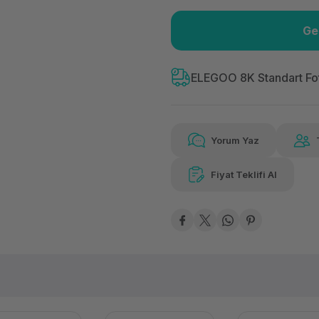
Ge
Güvenilir Alışveriş
191
Kolay iade imkanı
Aya 
ELEGOO 8K Standart Fo
Yorum Yaz
191,90 TL
x 12
Hava
Aya varan taksit
Özel ind
Fiyat Teklifi Al