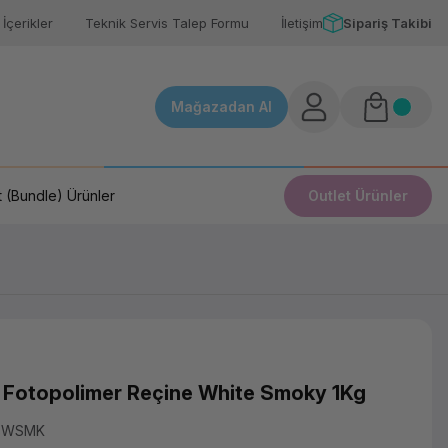
İçerikler
Teknik Servis Talep Formu
İletişim
Sipariş Takibi
Mağazadan Al
 (Bundle) Ürünler
Outlet Ürünler
Fotopolimer Reçine White Smoky 1Kg
T8WSMK