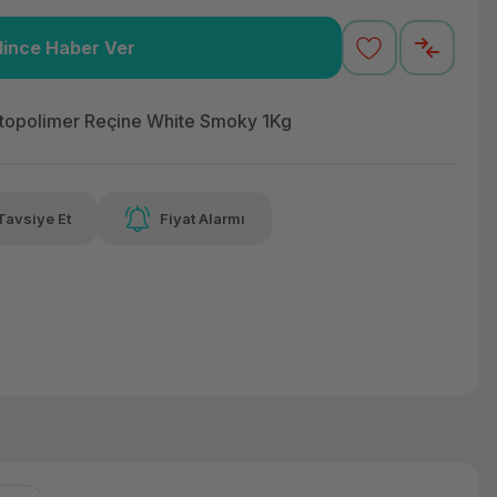
lince Haber Ver
,90 TL
x 12
Havalelerde
Güvenilir Alışveriş
varan taksit
Özel indirim fırsatı
Kolay iade imkanı
topolimer Reçine White Smoky 1Kg
Tavsiye Et
Fiyat Alarmı
lelerde
irim fırsatı