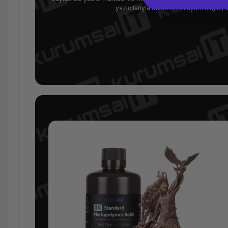
yazıcılarıyla mükemmel uyum sağlar,