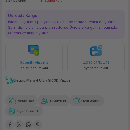
Stok Durumu
Stokta Yok
ork Bileşenleri
ek
Ücretsiz Kargo
İstanbul içi tüm siparişlerinizi özel araçlarımızla teslim ediyoruz.
Şehir dışına olan siparişlerinizde ise Ücretsiz Kargo hizmetimizle
adresinize ulaştırııyoruz.
Güvenilir Alışveriş
2.030,21 TL
x 12
Kolay iade imkanı
Aya varan taksit
Elegoo Mars 4 Ultra 9K 3D Yazıcı
Yorum Yaz
Tavsiye Et
Fiyat Alarmı
Fiyat Teklifi Al