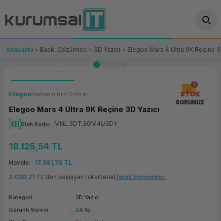
Geri Dön
Geri Dön
Geri Dön
Geri Dön
Geri Dön
Geri Dön
Geri Dön
ünler
leri
ası Çözümleri
eri
le) Ürünler
OT/VT Ürünleri
Anasayfa
Baskı Çözümleri
3D Yazıcı
Elegoo Mars 4 Ultra 9K Reçine 3
cı
s Ürünleri
eri
Barkod Yazıcı ve Okuyucu
hazı
ası
arı
keti
POS Terminali
Elegoo
STOK
Markanın tüm ürünleri
SORUNUZ
Elegoo Mars 4 Ultra 9K Reçine 3D Yazıcı
sayar
 Kablosu
Station
ım
keti
Fiş Yazıcı
MNL.3DT.EGM4U3DY
Stok Kodu
sayar
akinesi
se
ve Bağlantı
şif Paketi
Self Servis Ekranı
18.125,54 TL
enleri
 (Firewall)
ma Makinesi
aklık
ve Yedekleme
Para Çekmecesi
Havale
17.581,78 TL
2.030,21 TL
'den başlayan taksitlerle!
Taksit Seçenekleri
on
eme Makinesi
rofon
Panel PC
Kategori
3D Yazıcı
ciler
Garanti Süresi
24 Ay