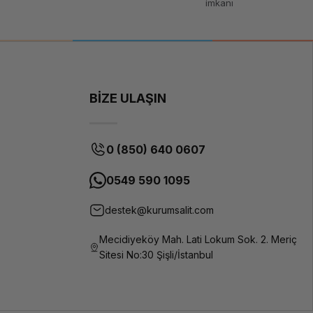
imkanı
Deposition
Modeling)
CNC
işlenmiş
alüminyum
ekstrüzyon
BİZE ULAŞIN
100-
120V/220-
240V
0 (850) 640 0607
Wi-Fi, USB,
WLAN
0549 590 1095
STL, OBJ
destek@kurumsalit.com
İngilizce,
Fransızca,
Mecidiyeköy Mah. Lati Lokum Sok. 2. Meriç
Almanca,
Rusça,
Sitesi No:30 Şişli/İstanbul
İtalyanca,
İspanyolca,
Japonca,
Çince