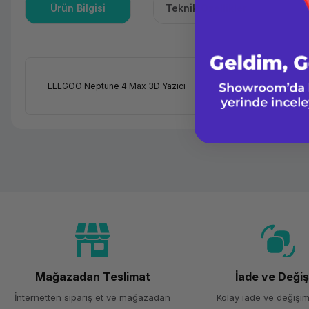
Ürün Bilgisi
Teknik Özellikler
ELEGOO Neptune 4 Max 3D Yazıcı
Ürün Ailesi
Kategori
Marka
Model
Temel Özellikler
Mağazadan Teslimat
İade ve Deği
Baskı Teknolojisi
İnternetten sipariş et ve mağazadan
Kolay iade ve değişim