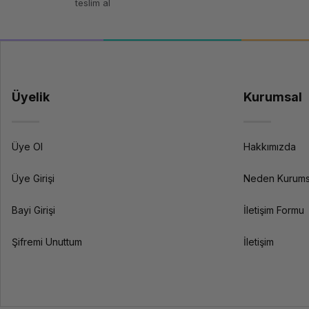
teslim al
Çerçeve Malzemesi
Üyelik
Kurumsal
Gerilim
Üye Ol
Hakkımızda
Dosya Aktarım Yöntemi
Üye Girişi
Neden Kurums
Dosya Formatı
Bayi Girişi
İletişim Formu
Arayüz Dili
Şifremi Unuttum
İletişim