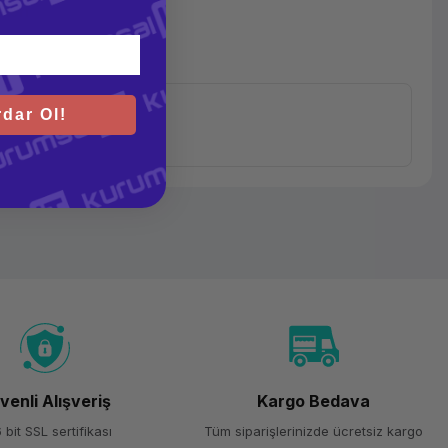
leri
dar Ol!
3D
Yazıcı
Elegoo
Neptune
4 Max
venli Alışveriş
Kargo Bedava
FDM
 bit SSL sertifikası
Tüm siparişlerinizde ücretsiz kargo
(Fused