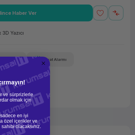
lince Haber Ver
8,36 TL
x 12
Havalelerde
varan taksit
Özel indirim fırsatı
 3D Yazıcı
Tavsiye Et
Fiyat Alarmı
8,36 TL
x 12
Havalelerde
varan taksit
Özel indirim fırsatı
çırmayın!
r ve sürprizlerle
dar olmak için
 sadece en iyi
a özel içerikler ve
gi sahibi olacaksınız.