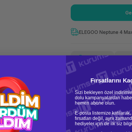
Ge
Güvenilir Alışveriş
3.19
Kolay iade imkanı
Aya 
ELEGOO Neptune 4 Max
Yorum Yaz
Güvenilir Alışveriş
3.19
Kolay iade imkanı
Aya 
Fiyat Teklifi Al
Fırsatlarını Ka
Sizi bekleyen özel indirimle
dolu kampanyalardan haber
hemen abone olun.
E-posta listemize katılarak,
fırsatları değil, aynı zamand
hediyeler için de ilk siz bil