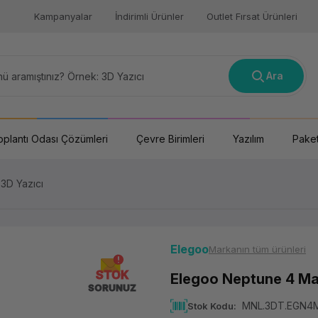
Kampanyalar
İndirimli Ürünler
Outlet Fırsat Ürünleri
Ara
oplantı Odası Çözümleri
Çevre Birimleri
Yazılım
Paket
3D Yazıcı
Elegoo
Markanın tüm ürünleri
STOK
Elegoo Neptune 4 Ma
SORUNUZ
MNL.3DT.EGN4
Stok Kodu