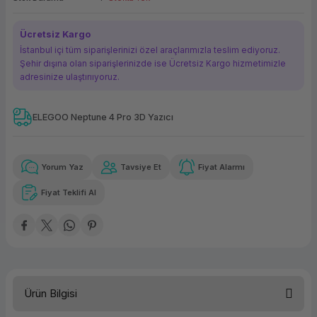
ork Bileşenleri
ek
Ücretsiz Kargo
İstanbul içi tüm siparişlerinizi özel araçlarımızla teslim ediyoruz.
Şehir dışına olan siparişlerinizde ise Ücretsiz Kargo hizmetimizle
adresinize ulaştırııyoruz.
ELEGOO Neptune 4 Pro 3D Yazıcı
Güvenilir Alışveriş
1.791,08 TL
x 12
Havalelerde
Kolay iade imkanı
Aya varan taksit
Özel indirim fırsatı
Yorum Yaz
Tavsiye Et
Fiyat Alarmı
Fiyat Teklifi Al
Güvenilir Alışveriş
1.791,08 TL
x 12
Havalelerde
Kolay iade imkanı
Aya varan taksit
Özel indirim fırsatı
Ürün Bilgisi