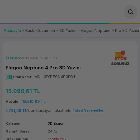
Geri Dön
Geri Dön
Geri Dön
Geri Dön
Geri Dön
Geri Dön
Geri Dön
ünler
leri
ası Çözümleri
eri
le) Ürünler
OT/VT Ürünleri
Anasayfa
Baskı Çözümleri
3D Yazıcı
Elegoo Neptune 4 Pro 3D Yazıcı
cı
s Ürünleri
eri
Barkod Yazıcı ve Okuyucu
hazı
ası
arı
keti
POS Terminali
Elegoo
Markanın tüm ürünleri
STOK
SORUNUZ
Elegoo Neptune 4 Pro 3D Yazıcı
sayar
 Kablosu
Station
ım
keti
Fiş Yazıcı
MNL.3DT.EGN4P3DY1
Stok Kodu
sayar
akinesi
se
ve Bağlantı
şif Paketi
Self Servis Ekranı
15.990,61 TL
enleri
 (Firewall)
ma Makinesi
aklık
ve Yedekleme
Havale
15.510,89 TL
Para Çekmecesi
1.791,08 TL
'den başlayan taksitlerle!
Taksit Seçenekleri
on
eme Makinesi
rofon
Panel PC
Kategori
3D Yazıcı
Garanti Süresi
24 Ay
ciler
Stok Durumu
Stokta Yok