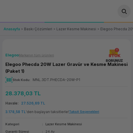
Geri Dön
Geri Dön
Geri Dön
Geri Dön
Geri Dön
Geri Dön
Geri Dön
ünler
leri
ası Çözümleri
eri
le) Ürünler
OT/VT Ürünleri
Anasayfa
Baskı Çözümleri
Lazer Kesme Makinesi
Elegoo Phecda 20W
cı
s Ürünleri
eri
Barkod Yazıcı ve Okuyucu
hazı
ası
arı
keti
POS Terminali
Elegoo
Markanın tüm ürünleri
STOK
SORUNUZ
Elegoo Phecda 20W Lazer Gravür ve Kesme Makinesi
sayar
 Kablosu
Station
ım
keti
Fiş Yazıcı
(Paket 1)
MNL.3DT.PHECDA-20W-P1
Stok Kodu
sayar
akinesi
se
ve Bağlantı
şif Paketi
Self Servis Ekranı
28.378,03 TL
enleri
 (Firewall)
ma Makinesi
aklık
ve Yedekleme
Para Çekmecesi
Havale
27.526,69 TL
on
eme Makinesi
rofon
Panel PC
3.178,58 TL
'den başlayan taksitlerle!
Taksit Seçenekleri
Kategori
Lazer Kesme Makinesi
ciler
Garanti Süresi
24 Ay