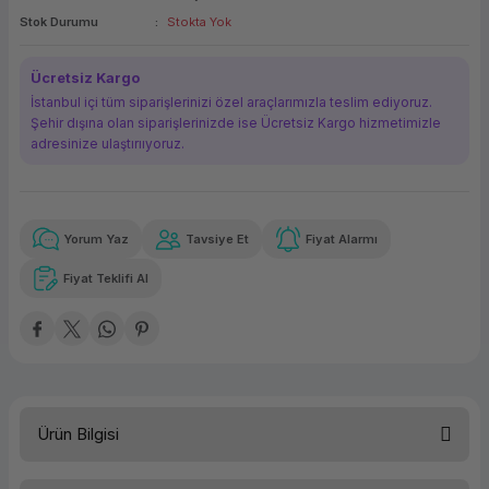
Stok Durumu
Stokta Yok
ork Bileşenleri
ek
Ücretsiz Kargo
İstanbul içi tüm siparişlerinizi özel araçlarımızla teslim ediyoruz.
Şehir dışına olan siparişlerinizde ise Ücretsiz Kargo hizmetimizle
adresinize ulaştırııyoruz.
Yorum Yaz
Tavsiye Et
Fiyat Alarmı
Güvenilir Alışveriş
3.178,58 TL
x 12
Havalelerde
Kolay iade imkanı
Aya varan taksit
Özel indirim fırsatı
Fiyat Teklifi Al
Güvenilir Alışveriş
3.178,58 TL
x 12
Havalelerde
Kolay iade imkanı
Aya varan taksit
Özel indirim fırsatı
Ürün Bilgisi