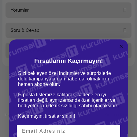
ELEGOO PLA Filament Siyah 1Kg
Yorumlar
Soru & Cevap
Bu ürüne ilk yorumu siz yapın!
Taksit Seçenekleri
Yorum Yaz
Ürün hakkında henüz soru sorulmamış.
Fırsatlarını Kaçırmayın!
Soru Sor
Sizi bekleyen özel indirimler ve sürprizlerle
dolu kampanyalardan haberdar olmak için
hemen abone olun.
E-posta listemize katılarak, sadece en iyi
fırsatları değil, aynı zamanda özel içerikler ve
hediyeler için de ilk siz bilgi sahibi olacaksınız.
Mağazadan Teslimat
İade ve Değişim
İnternetten sipariş et ve mağazadan
Kolay iade ve değişim imkanı
Kaçırmayın, fırsatlar sınırlı!
teslim al