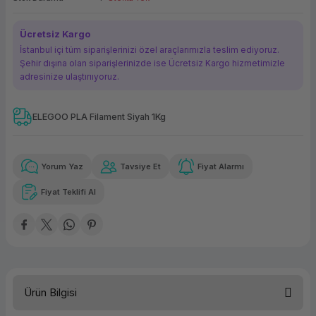
ork Bileşenleri
ek
Ücretsiz Kargo
İstanbul içi tüm siparişlerinizi özel araçlarımızla teslim ediyoruz.
Şehir dışına olan siparişlerinizde ise Ücretsiz Kargo hizmetimizle
adresinize ulaştırııyoruz.
ELEGOO PLA Filament Siyah 1Kg
Güvenilir Alışveriş
66,53 TL
x 12
Havalelerde
Kolay iade imkanı
Aya varan taksit
Özel indirim fırsatı
Yorum Yaz
Tavsiye Et
Fiyat Alarmı
Fiyat Teklifi Al
Güvenilir Alışveriş
66,53 TL
x 12
Havalelerde
Kolay iade imkanı
Aya varan taksit
Özel indirim fırsatı
Ürün Bilgisi