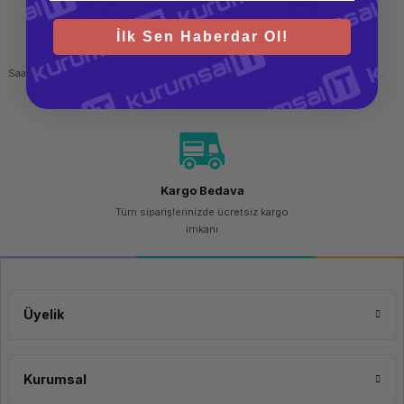
İlk Sen Haberdar Ol!
Hızlı Gönderi
Güvenli Alışveriş
Saat 15.00'a kadar yapılan siparişlerde
256 bit SSL sertifikası
aynı gün kargo imkanı
Kargo Bedava
Tüm siparişlerinizde ücretsiz kargo
imkanı
Üyelik
Kurumsal