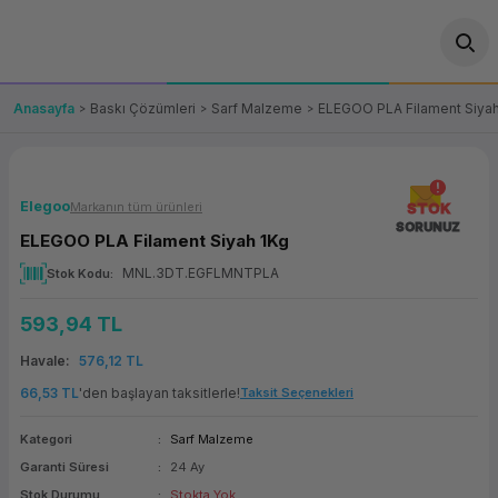
Geri Dön
Geri Dön
Geri Dön
Geri Dön
Geri Dön
Geri Dön
Geri Dön
ünler
leri
ası Çözümleri
eri
le) Ürünler
OT/VT Ürünleri
Anasayfa
Baskı Çözümleri
Sarf Malzeme
ELEGOO PLA Filament Siya
cı
s Ürünleri
eri
Barkod Yazıcı ve Okuyucu
hazı
ası
arı
keti
POS Terminali
Elegoo
Markanın tüm ürünleri
STOK
SORUNUZ
ELEGOO PLA Filament Siyah 1Kg
sayar
 Kablosu
Station
ım
keti
Fiş Yazıcı
MNL.3DT.EGFLMNTPLA
Stok Kodu
sayar
akinesi
se
ve Bağlantı
şif Paketi
Self Servis Ekranı
593,94 TL
enleri
 (Firewall)
ma Makinesi
aklık
ve Yedekleme
Havale
576,12 TL
Para Çekmecesi
66,53 TL
'den başlayan taksitlerle!
Taksit Seçenekleri
on
eme Makinesi
rofon
Panel PC
Kategori
Sarf Malzeme
Garanti Süresi
24 Ay
ciler
Stok Durumu
Stokta Yok