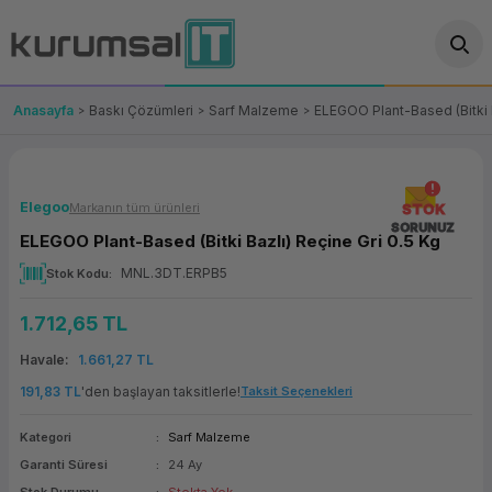
Geri Dön
Geri Dön
Geri Dön
Geri Dön
Geri Dön
Geri Dön
Geri Dön
ünler
leri
ası Çözümleri
eri
le) Ürünler
OT/VT Ürünleri
Anasayfa
Baskı Çözümleri
Sarf Malzeme
ELEGOO Plant-Based (Bitki B
cı
s Ürünleri
eri
Barkod Yazıcı ve Okuyucu
hazı
ası
arı
keti
POS Terminali
Elegoo
Markanın tüm ürünleri
STOK
SORUNUZ
ELEGOO Plant-Based (Bitki Bazlı) Reçine Gri 0.5 Kg
sayar
 Kablosu
Station
ım
keti
Fiş Yazıcı
MNL.3DT.ERPB5
Stok Kodu
sayar
akinesi
se
ve Bağlantı
şif Paketi
Self Servis Ekranı
1.712,65 TL
enleri
 (Firewall)
ma Makinesi
aklık
ve Yedekleme
Para Çekmecesi
Havale
1.661,27 TL
191,83 TL
'den başlayan taksitlerle!
Taksit Seçenekleri
on
eme Makinesi
rofon
Panel PC
Kategori
Sarf Malzeme
ciler
Garanti Süresi
24 Ay