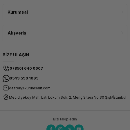
ürünlerini güvenli ve çevre dostu bir şekilde üretmeye özen gösterir. Reçineler,
zararlı kimyasallardan arındırılmıştır ve kullanıcıların sağlığına zarar
vermeyecek şekilde formüle edilmiştir. Bunun yanı sıra, baskı işlemi sırasında
Kurumsal
az koku üretir, böylece çalışma ortamını daha konforlu hale getirir.
Alışveriş
BİZE ULAŞIN
0 (850) 640 0607
0549 590 1095
destek@kurumsalit.com
Mecidiyeköy Mah. Lati Lokum Sok. 2. Meriç Sitesi No:30 Şişli/İstanbul
Bizi takip edin