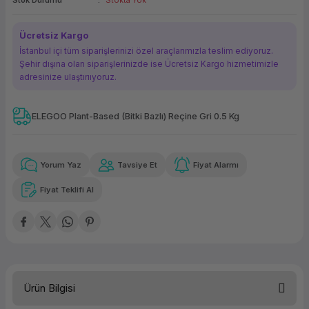
Stok Durumu
Stokta Yok
ork Bileşenleri
ek
Ücretsiz Kargo
İstanbul içi tüm siparişlerinizi özel araçlarımızla teslim ediyoruz.
Şehir dışına olan siparişlerinizde ise Ücretsiz Kargo hizmetimizle
adresinize ulaştırııyoruz.
ELEGOO Plant-Based (Bitki Bazlı) Reçine Gri 0.5 Kg
Güvenilir Alışveriş
191,83 TL
x 12
Havalelerde
Kolay iade imkanı
Aya varan taksit
Özel indirim fırsatı
Yorum Yaz
Tavsiye Et
Fiyat Alarmı
Fiyat Teklifi Al
Güvenilir Alışveriş
191,83 TL
x 12
Havalelerde
Kolay iade imkanı
Aya varan taksit
Özel indirim fırsatı
Ürün Bilgisi