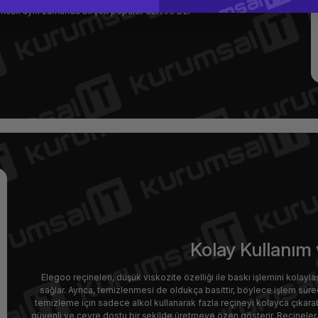
 ancak aynı zamanda birçok popüler SLA ve DLP
Kolay Kullanım 
Elegoo reçineleri, düşük viskozite özelliği ile baskı işlemini kolayla
sağlar. Ayrıca, temizlenmesi de oldukça basittir, böylece işlem süre
temizleme için sadece alkol kullanarak fazla reçineyi kolayca çıkarab
güvenli ve çevre dostu bir şekilde üretmeye özen gösterir. Reçineler, za