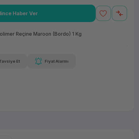
lince Haber Ver
,78 TL
x 12
Havalelerde
Güvenilir Alışveriş
varan taksit
Özel indirim fırsatı
Kolay iade imkanı
olimer Reçine Maroon (Bordo) 1 Kg
Tavsiye Et
Fiyat Alarmı
lelerde
irim fırsatı