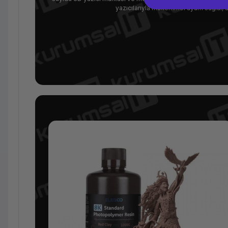
yazıcılarıyla mükemmel uyum sağlar,