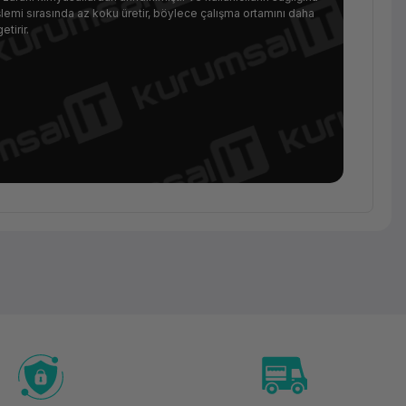
şlemi sırasında az koku üretir, böylece çalışma ortamını daha
etirir.
Sarf
Malzeme
ELEGOO
Standart
Fotopolimer
Reçine