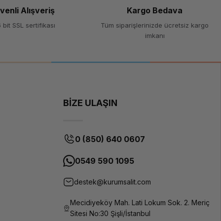
venli Alışveriş
Kargo Bedava
Maroon
(Bordo)
 bit SSL sertifikası
Tüm siparişlerinizde ücretsiz kargo
imkanı
1000 g (1
kg)
Fotopolimer
Reçine
BİZE ULAŞIN
LCD/DLP/SLA
3D yazıcılar
405 nm
0 (850) 640 0607
Düşük
büzülme,
0549 590 1095
yüksek
hassasiyet,
destek@kurumsalit.com
pürüzsüz
yüzey
Mecidiyeköy Mah. Lati Lokum Sok. 2. Meriç
1-3 saniye
Sitesi No:30 Şişli/İstanbul
katman