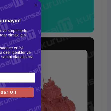
çırmayın!
r ve sürprizlerle
dar olmak için
 sadece en iyi
a özel içerikler ve
gi sahibi olacaksınız.
dar Ol!