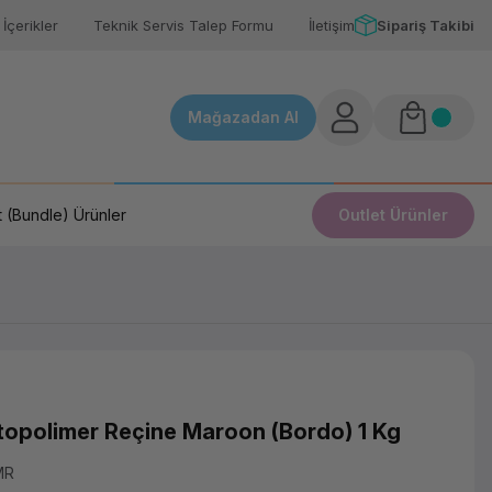
İçerikler
Teknik Servis Talep Formu
İletişim
Sipariş Takibi
Mağazadan Al
 (Bundle) Ürünler
Outlet Ürünler
opolimer Reçine Maroon (Bordo) 1 Kg
MR