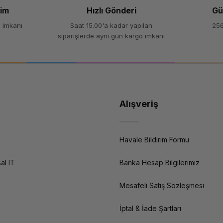
şim
Hızlı Gönderi
Gü
 imkanı
Saat 15.00'a kadar yapılan
256
siparişlerde aynı gün kargo imkanı
Alışveriş
Havale Bildirim Formu
al IT
Banka Hesap Bilgilerimiz
Mesafeli Satış Sözleşmesi
İptal & İade Şartları