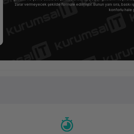
zarar vermeyecek şekilde formüle edilmiştir. Bunun yanı sıra, baskı i
konforlu hale g
Ürün hakkında henüz soru sorulmamış.
Bu ürüne ilk yorumu siz yapın!
Yorum Yaz
Soru Sor