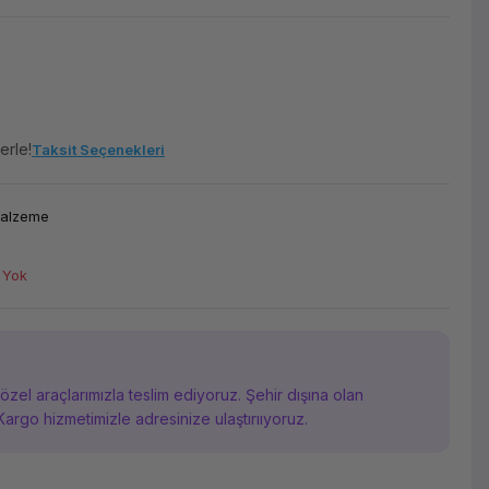
erle!
Taksit Seçenekleri
Malzeme
 Yok
i özel araçlarımızla teslim ediyoruz. Şehir dışına olan
Kargo hizmetimizle adresinize ulaştırııyoruz.