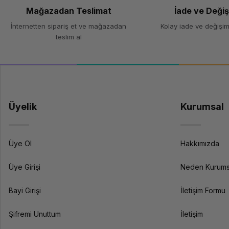
Mağazadan Teslimat
İade ve Deği
Renk
İnternetten sipariş et ve mağazadan
Kolay iade ve değişim
teslim al
Ağırlık
Teknik Özellikler
Reçine Türü
Üyelik
Kurumsal
Uyumlu Yazıcılar
Dalga Boyu
Üye Ol
Hakkımızda
Özellikler
Üye Girişi
Neden Kurums
Bayi Girişi
İletişim Formu
Şifremi Unuttum
İletişim
Kürleme Süresi