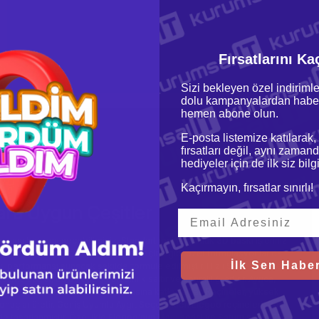
Fırsatlarını Ka
Sizi bekleyen özel indirimle
dolu kampanyalardan haber
hemen abone olun.
E-posta listemize katılarak,
fırsatları değil, aynı zamand
hediyeler için de ilk siz bil
Kaçırmayın, fırsatlar sınırlı!
lara Uygun Çeşitler
n olanı kolayca seçebilirsiniz. Standart reçine günlük 3D baskı işleriniz
anımına sahip reçine veya şeffaf reçine gibi özel formülasyonlar da
İlk Sen Haber
iyi performansı sunacak şekilde formüle edilmiştir. Hızlı Sertleşme ve
eşme sağlar, bu da baskı süresini kısaltır ve verimliliği artırır. Ayrıca,
larınızın daha uzun ömürlü olmasına katkı sağlar. Reçineler, yüksek
nuçlar üretir. Geniş Uyumlu Aygıt Seçenekleri Elegoo reçineleri, Çok
 tasarlanmıştır. Özellikle Elegoo'nun Mars serisi ve Saturn serisi 3D