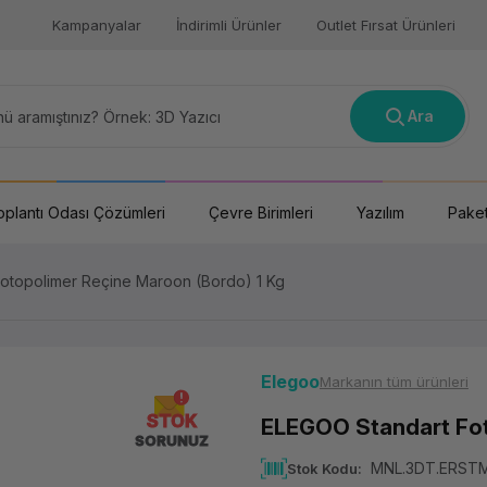
Kampanyalar
İndirimli Ürünler
Outlet Fırsat Ürünleri
Ara
oplantı Odası Çözümleri
Çevre Birimleri
Yazılım
Paket
otopolimer Reçine Maroon (Bordo) 1 Kg
Elegoo
Markanın tüm ürünleri
STOK
ELEGOO Standart Fot
SORUNUZ
MNL.3DT.ERST
Stok Kodu