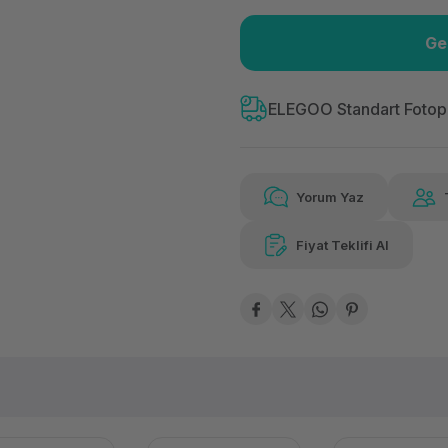
Ge
Güvenilir Alışveriş
536
Kolay iade imkanı
Aya 
ELEGOO Standart Fotop
Yorum Yaz
536,78 TL
x 12
Hava
Aya varan taksit
Özel ind
Fiyat Teklifi Al