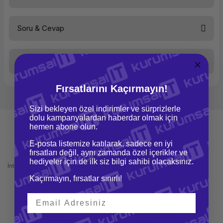
Soru & Cevap
Bu ürüne ilk yorumu siz yapın!
Taksit Seçenekleri
Yorum Yaz
Ürün hakkında henüz soru sorulmamış.
Fırsatlarını Kaçırmayın!
Soru Sor
Sizi bekleyen özel indirimler ve sürprizlerle
dolu kampanyalardan haberdar olmak için
hemen abone olun.
E-posta listemize katılarak, sadece en iyi
fırsatları değil, aynı zamanda özel içerikler ve
Mağazadan Teslimat
İade ve Değişim
hediyeler için de ilk siz bilgi sahibi olacaksınız.
İnternetten sipariş et ve mağazadan
Kolay iade ve değişim imkanı
teslim al
Kaçırmayın, fırsatlar sınırlı!