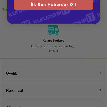
Hızlı Gönderi
Güvenli Alışveriş
İlk Sen Haberdar Ol!
Saat 15.00'a kadar yapılan siparişlerde
256 bit SSL sertifikası
aynı gün kargo imkanı
Kargo Bedava
Tüm siparişlerinizde ücretsiz kargo
imkanı
Üyelik
Kurumsal