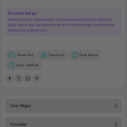
ork Bileşenleri
ek
Ücretsiz Kargo
İstanbul içi tüm siparişlerinizi özel araçlarımızla teslim ediyoruz.
Şehir dışına olan siparişlerinizde ise Ücretsiz Kargo hizmetimizle
adresinize ulaştırııyoruz.
Yorum Yaz
Tavsiye Et
Fiyat Alarmı
Güvenilir Alışveriş
281,05 TL
x 12
Havalelerde
Kolay iade imkanı
Aya varan taksit
Özel indirim fırsatı
Fiyat Teklifi Al
Güvenilir Alışveriş
281,05 TL
x 12
Havalelerde
Kolay iade imkanı
Aya varan taksit
Özel indirim fırsatı
Ürün Bilgisi
Türü
Yazıcı Kartuşu
Yorumlar