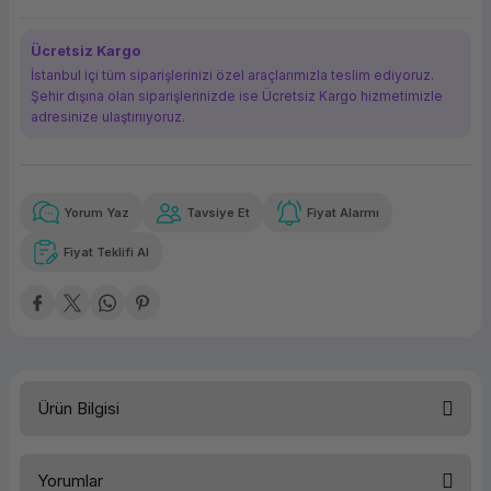
ork Bileşenleri
ek
Ücretsiz Kargo
İstanbul içi tüm siparişlerinizi özel araçlarımızla teslim ediyoruz.
Şehir dışına olan siparişlerinizde ise Ücretsiz Kargo hizmetimizle
adresinize ulaştırııyoruz.
Yorum Yaz
Tavsiye Et
Fiyat Alarmı
Güvenilir Alışveriş
846,31 TL
x 12
Havalelerde
Kolay iade imkanı
Aya varan taksit
Özel indirim fırsatı
Fiyat Teklifi Al
Güvenilir Alışveriş
846,31 TL
x 12
Havalelerde
Kolay iade imkanı
Aya varan taksit
Özel indirim fırsatı
Ürün Bilgisi
Türü
Yazıcı Toneri
Yorumlar