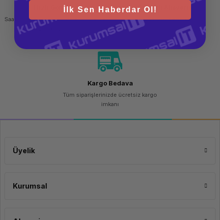
Hızlı Gönderi
Güvenli Alışveriş
İlk Sen Haberdar Ol!
Saat 15.00'a kadar yapılan siparişlerde
256 bit SSL sertifikası
aynı gün kargo imkanı
Kargo Bedava
Tüm siparişlerinizde ücretsiz kargo
imkanı
Üyelik
Kurumsal