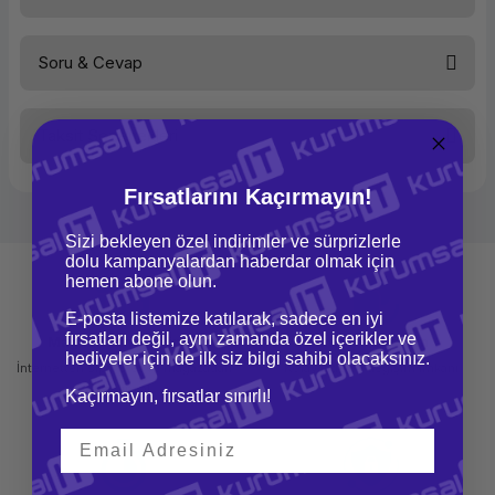
Soru & Cevap
Bu ürüne ilk yorumu siz yapın!
Taksit Seçenekleri
Yorum Yaz
Ürün hakkında henüz soru sorulmamış.
Fırsatlarını Kaçırmayın!
Soru Sor
Sizi bekleyen özel indirimler ve sürprizlerle
dolu kampanyalardan haberdar olmak için
hemen abone olun.
E-posta listemize katılarak, sadece en iyi
fırsatları değil, aynı zamanda özel içerikler ve
Mağazadan Teslimat
İade ve Değişim
hediyeler için de ilk siz bilgi sahibi olacaksınız.
İnternetten sipariş et ve mağazadan
Kolay iade ve değişim imkanı
teslim al
Kaçırmayın, fırsatlar sınırlı!