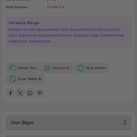
ork Bileşenleri
ek
Stok Durumu
Stokta Yok
Ücretsiz Kargo
İstanbul içi tüm siparişlerinizi özel araçlarımızla teslim ediyoruz.
Şehir dışına olan siparişlerinizde ise Ücretsiz Kargo hizmetimizle
adresinize ulaştırııyoruz.
Yorum Yaz
Tavsiye Et
Fiyat Alarmı
Güvenilir Alışveriş
38,38 TL
x 12
Havalelerde
Kolay iade imkanı
Aya varan taksit
Özel indirim fırsatı
Fiyat Teklifi Al
Güvenilir Alışveriş
38,38 TL
x 12
Havalelerde
Kolay iade imkanı
Aya varan taksit
Özel indirim fırsatı
Ürün Bilgisi
Türü
Yazıcı Kartuşu