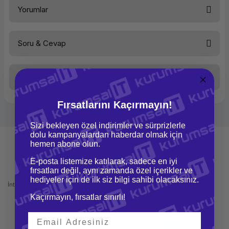
Yorumlar
Soru & Cevap
Bu ürüne ilk yorumu siz yapın!
Taksit Seçenekleri
Yorum Yaz
Ürün hakkında henüz soru sorulmamış.
Fırsatlarını Kaçırmayın!
Soru Sor
Sizi bekleyen özel indirimler ve sürprizlerle
dolu kampanyalardan haberdar olmak için
hemen abone olun.
E-posta listemize katılarak, sadece en iyi
fırsatları değil, aynı zamanda özel içerikler ve
Mağazadan Teslimat
İade ve Değişim
hediyeler için de ilk siz bilgi sahibi olacaksınız.
İnternetten sipariş et ve mağazadan
Kolay iade ve değişim imkanı
teslim al
Kaçırmayın, fırsatlar sınırlı!