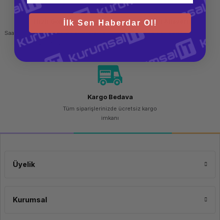
Hızlı Gönderi
Güvenli Alışveriş
İlk Sen Haberdar Ol!
Saat 15.00'a kadar yapılan siparişlerde
256 bit SSL sertifikası
aynı gün kargo imkanı
Kargo Bedava
Tüm siparişlerinizde ücretsiz kargo
imkanı
Üyelik
Kurumsal