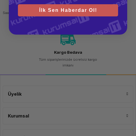
Hızlı Gönderi
Güvenli Alışveriş
İlk Sen Haberdar Ol!
Saat 15.00'a kadar yapılan siparişlerde
256 bit SSL sertifikası
aynı gün kargo imkanı
Kargo Bedava
Tüm siparişlerinizde ücretsiz kargo
imkanı
Üyelik
Kurumsal