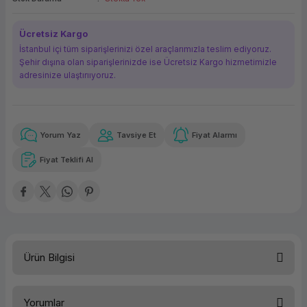
ork Bileşenleri
ek
Ücretsiz Kargo
İstanbul içi tüm siparişlerinizi özel araçlarımızla teslim ediyoruz.
Şehir dışına olan siparişlerinizde ise Ücretsiz Kargo hizmetimizle
adresinize ulaştırııyoruz.
Yorum Yaz
Tavsiye Et
Fiyat Alarmı
Güvenilir Alışveriş
79,08 TL
x 12
Havalelerde
Kolay iade imkanı
Aya varan taksit
Özel indirim fırsatı
Fiyat Teklifi Al
Güvenilir Alışveriş
79,08 TL
x 12
Havalelerde
Kolay iade imkanı
Aya varan taksit
Özel indirim fırsatı
Ürün Bilgisi
Türü
Yazıcı Kartuşu
Yorumlar