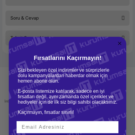
Soru & Cevap
Bu ürüne ilk yorumu siz yapın!
Taksit Seçenekleri
Yorum Yaz
Ürün hakkında henüz soru sorulmamış.
Fırsatlarını Kaçırmayın!
Soru Sor
Sizi bekleyen özel indirimler ve sürprizlerle
dolu kampanyalardan haberdar olmak için
hemen abone olun.
E-posta listemize katılarak, sadece en iyi
Mağazadan Teslimat
İade ve Değişim
fırsatları değil, aynı zamanda özel içerikler ve
İnternetten sipariş et ve mağazadan
Kolay iade ve değişim imkanı
hediyeler için de ilk siz bilgi sahibi olacaksınız.
teslim al
Kaçırmayın, fırsatlar sınırlı!