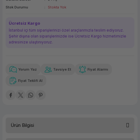
ork Bileşenleri
ek
Stok Durumu
Stokta Yok
Ücretsiz Kargo
İstanbul içi tüm siparişlerinizi özel araçlarımızla teslim ediyoruz.
Şehir dışına olan siparişlerinizde ise Ücretsiz Kargo hizmetimizle
adresinize ulaştırııyoruz.
Yorum Yaz
Tavsiye Et
Fiyat Alarmı
Güvenilir Alışveriş
94,74 TL
x 12
Havalelerde
Kolay iade imkanı
Aya varan taksit
Özel indirim fırsatı
Fiyat Teklifi Al
Güvenilir Alışveriş
94,74 TL
x 12
Havalelerde
Kolay iade imkanı
Aya varan taksit
Özel indirim fırsatı
Ürün Bilgisi
Türü
Yazıcı Kartuşu