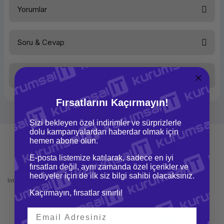
Yorumlar
Soru & Cevap
Bu ürüne ilk yorumu siz yapın!
Taksit Seçenekleri
Yorum Yaz
Ürün hakkında henüz soru sorulmamış.
Fırsatlarını Kaçırmayın!
Soru Sor
Sizi bekleyen özel indirimler ve sürprizlerle
dolu kampanyalardan haberdar olmak için
hemen abone olun.
E-posta listemize katılarak, sadece en iyi
fırsatları değil, aynı zamanda özel içerikler ve
Mağazadan Teslimat
İade ve Değişim
hediyeler için de ilk siz bilgi sahibi olacaksınız.
İnternetten sipariş et ve mağazadan
Kolay iade ve değişim imkanı
teslim al
Kaçırmayın, fırsatlar sınırlı!