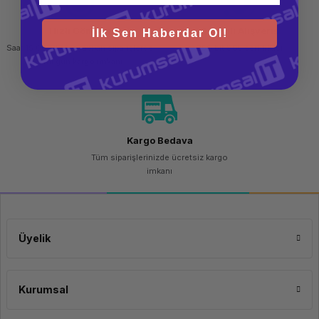
Hızlı Gönderi
Güvenli Alışveriş
İlk Sen Haberdar Ol!
Saat 15.00'a kadar yapılan siparişlerde
256 bit SSL sertifikası
aynı gün kargo imkanı
Kargo Bedava
Tüm siparişlerinizde ücretsiz kargo
imkanı
Üyelik
Kurumsal