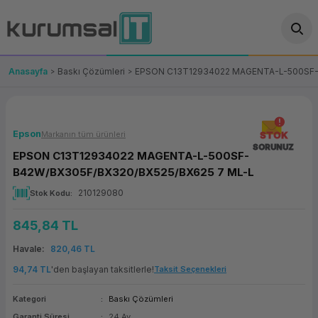
Geri Dön
Geri Dön
Geri Dön
Geri Dön
Geri Dön
Geri Dön
Geri Dön
ünler
leri
ası Çözümleri
eri
le) Ürünler
OT/VT Ürünleri
Anasayfa
Baskı Çözümleri
EPSON C13T12934022 MAGENTA-L-500SF-
cı
s Ürünleri
eri
Barkod Yazıcı ve Okuyucu
hazı
ası
arı
keti
POS Terminali
Epson
Markanın tüm ürünleri
STOK
SORUNUZ
EPSON C13T12934022 MAGENTA-L-500SF-
sayar
 Kablosu
Station
ım
keti
Fiş Yazıcı
B42W/BX305F/BX320/BX525/BX625 7 ML-L
210129080
Stok Kodu
sayar
akinesi
se
ve Bağlantı
şif Paketi
Self Servis Ekranı
845,84 TL
enleri
 (Firewall)
ma Makinesi
aklık
ve Yedekleme
Para Çekmecesi
Havale
820,46 TL
on
eme Makinesi
rofon
Panel PC
94,74 TL
'den başlayan taksitlerle!
Taksit Seçenekleri
Kategori
Baskı Çözümleri
ciler
Garanti Süresi
24 Ay