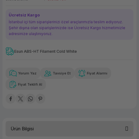
ork Bileşenleri
ek
Ücretsiz Kargo
İstanbul içi tüm siparişlerinizi özel araçlarımızla teslim ediyoruz.
Şehir dışına olan siparişlerinizde ise Ücretsiz Kargo hizmetimizle
adresinize ulaştırııyoruz.
Esun ABS-HT Filament Cold White
Güvenilir Alışveriş
127,93 TL
x 12
Havalelerde
Kolay iade imkanı
Aya varan taksit
Özel indirim fırsatı
Yorum Yaz
Tavsiye Et
Fiyat Alarmı
Fiyat Teklifi Al
Güvenilir Alışveriş
127,93 TL
x 12
Havalelerde
Kolay iade imkanı
Aya varan taksit
Özel indirim fırsatı
Ürün Bilgisi