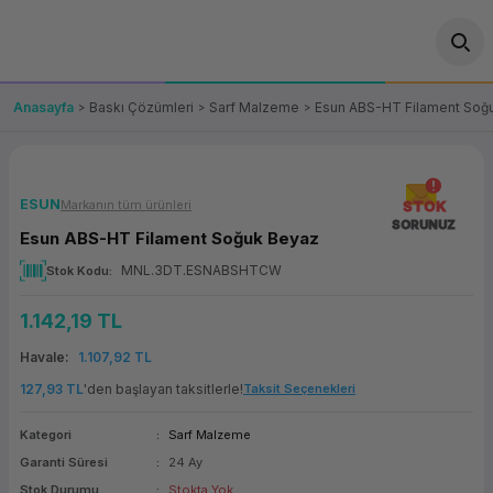
Geri Dön
Geri Dön
Geri Dön
Geri Dön
Geri Dön
Geri Dön
Geri Dön
ünler
leri
ası Çözümleri
eri
le) Ürünler
OT/VT Ürünleri
Anasayfa
Baskı Çözümleri
Sarf Malzeme
Esun ABS-HT Filament Soğ
cı
s Ürünleri
eri
Barkod Yazıcı ve Okuyucu
hazı
ası
arı
keti
POS Terminali
ESUN
Markanın tüm ürünleri
STOK
SORUNUZ
Esun ABS-HT Filament Soğuk Beyaz
sayar
 Kablosu
Station
ım
keti
Fiş Yazıcı
MNL.3DT.ESNABSHTCW
Stok Kodu
sayar
akinesi
se
ve Bağlantı
şif Paketi
Self Servis Ekranı
1.142,19 TL
enleri
 (Firewall)
ma Makinesi
aklık
ve Yedekleme
Havale
1.107,92 TL
Para Çekmecesi
127,93 TL
'den başlayan taksitlerle!
Taksit Seçenekleri
on
eme Makinesi
rofon
Panel PC
Kategori
Sarf Malzeme
Garanti Süresi
24 Ay
ciler
Stok Durumu
Stokta Yok