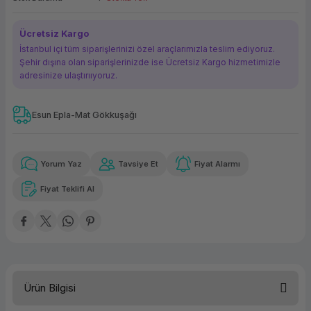
ork Bileşenleri
ek
Ücretsiz Kargo
İstanbul içi tüm siparişlerinizi özel araçlarımızla teslim ediyoruz.
Şehir dışına olan siparişlerinizde ise Ücretsiz Kargo hizmetimizle
adresinize ulaştırııyoruz.
Esun Epla-Mat Gökkuşağı
Güvenilir Alışveriş
119,94 TL
x 12
Havalelerde
Kolay iade imkanı
Aya varan taksit
Özel indirim fırsatı
Yorum Yaz
Tavsiye Et
Fiyat Alarmı
Fiyat Teklifi Al
Güvenilir Alışveriş
119,94 TL
x 12
Havalelerde
Kolay iade imkanı
Aya varan taksit
Özel indirim fırsatı
Ürün Bilgisi