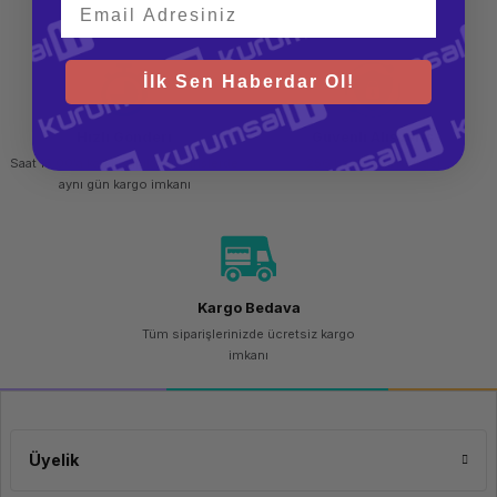
Isıtmalı Yatak Sıcaklığı
45-60°C
teslim al
Esun EPLA Filament, biyolojik olarak çözünür ve doğaya zarar vermeyen bir
malzemedir. Yenilenebilir kaynaklardan üretilir ve baskı sırasında toksik
Özellikler
Mat
madde yaymaz. Bu, çevre dostu projeler için mükemmel bir seçenek olmasını
yüzey,
sağlar. Kullanıcı sağlığına zarar vermez ve kapalı alanlarda rahatlıkla
pürüzsüz
İlk Sen Haberdar Ol!
kullanılabilir. Yüksek Baskı Kalitesi Esun EPLA Filament, yüksek kaliteli
baskı,
baskılar elde etmenizi sağlar. Sert ve pürüzsüz yüzeyler, keskin detaylar ve
renk
güçlü renk geçişleri ile görsel olarak etkileyici projeler ortaya çıkarabilirsiniz.
geçişli
Hızlı Gönderi
Güvenli Alışveriş
Baskı hatalarını minimuma indirir ve katman birleşimlerini düzgün bir
görünüm
şekilde yapmanızı sağlar. Ayrıca, düşük büzülme oranı, daha az çatlama ve
Saat 15.00'a kadar yapılan siparişlerde
256 bit SSL sertifikası
bükülme olasılığı ile baskılarınızda stabiliteyi sağlar.
Uyumluluk
Tüm
aynı gün kargo imkanı
FDM 3D
yazıcılar
Ekstra Özellikler
Daha az
parlayan
yüzey,
yüksek
Kargo Bedava
detaylı
baskılar
Tüm siparişlerinizde ücretsiz kargo
imkanı
Kolay Baskı ve Güvenilir
Performans
Esun EPLA Filament, düşük baskı sıcaklıkları ve kolay baskı alabilme
Üyelik
özellikleri ile kullanıcı dostudur. Baskı sırasında az ısınma gereksinimi, güçlü
yapışma ve hızlı yapışma özellikleri, baskı sürecinizi kolaylaştırır. Ayrıca