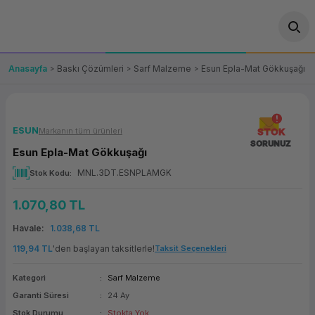
Geri Dön
Geri Dön
Geri Dön
Geri Dön
Geri Dön
Geri Dön
Geri Dön
ünler
leri
ası Çözümleri
eri
le) Ürünler
OT/VT Ürünleri
Anasayfa
Baskı Çözümleri
Sarf Malzeme
Esun Epla-Mat Gökkuşağı
cı
s Ürünleri
eri
Barkod Yazıcı ve Okuyucu
hazı
ası
arı
keti
POS Terminali
ESUN
Markanın tüm ürünleri
STOK
SORUNUZ
Esun Epla-Mat Gökkuşağı
sayar
 Kablosu
Station
ım
keti
Fiş Yazıcı
MNL.3DT.ESNPLAMGK
Stok Kodu
sayar
akinesi
se
ve Bağlantı
şif Paketi
Self Servis Ekranı
1.070,80 TL
enleri
 (Firewall)
ma Makinesi
aklık
ve Yedekleme
Havale
1.038,68 TL
Para Çekmecesi
119,94 TL
'den başlayan taksitlerle!
Taksit Seçenekleri
on
eme Makinesi
rofon
Panel PC
Kategori
Sarf Malzeme
Garanti Süresi
24 Ay
ciler
Stok Durumu
Stokta Yok