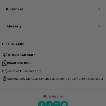
güçlü ve dayanıklı baskılar elde edersiniz. Bu filament, baskı sırasında
minimum risk ve yüksek başarı oranı ile kesintisiz baskılar sağlar. Geniş
Uygulama Alanı Esun EPLA Filament, hobi projelerinden endüstriyel
Kurumsal
kullanım alanlarına kadar geniş bir yelpazede tercih edilir. Prototip üretimi,
modelleme, hediye yapımı, dekorasyon ürünleri ve maketler gibi birçok farklı
alanda kullanılabilir. Mükemmel görsel sonuçlar ve dayanıklı yapısı, bu
filamentin tüm 3D baskı projeleri için uygun olmasını sağlar.
Alışveriş
BİZE ULAŞIN
0 (850) 640 0607
0549 590 1095
destek@kurumsalit.com
Mecidiyeköy Mah. Lati Lokum Sok. 2. Meriç Sitesi No:30 Şişli/İstanbul
Bizi takip edin