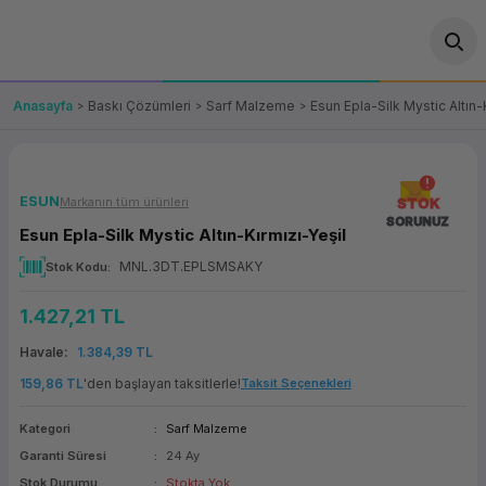
Geri Dön
Geri Dön
Geri Dön
Geri Dön
Geri Dön
Geri Dön
Geri Dön
ünler
leri
ası Çözümleri
eri
le) Ürünler
OT/VT Ürünleri
Anasayfa
Baskı Çözümleri
Sarf Malzeme
Esun Epla-Silk Mystic Altın-
cı
s Ürünleri
eri
Barkod Yazıcı ve Okuyucu
hazı
ası
arı
keti
POS Terminali
ESUN
Markanın tüm ürünleri
STOK
SORUNUZ
Esun Epla-Silk Mystic Altın-Kırmızı-Yeşil
sayar
 Kablosu
Station
ım
keti
Fiş Yazıcı
MNL.3DT.EPLSMSAKY
Stok Kodu
sayar
akinesi
se
ve Bağlantı
şif Paketi
Self Servis Ekranı
1.427,21 TL
enleri
 (Firewall)
ma Makinesi
aklık
ve Yedekleme
Havale
1.384,39 TL
Para Çekmecesi
159,86 TL
'den başlayan taksitlerle!
Taksit Seçenekleri
on
eme Makinesi
rofon
Panel PC
Kategori
Sarf Malzeme
Garanti Süresi
24 Ay
ciler
Stok Durumu
Stokta Yok