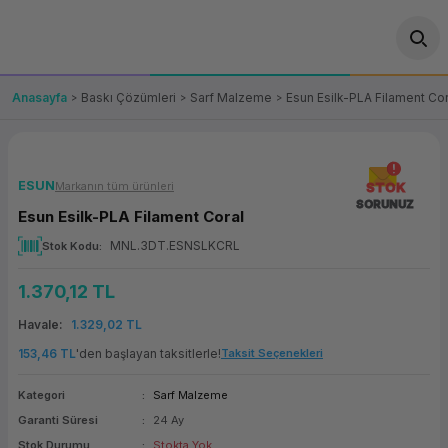
Geri Dön
Geri Dön
Geri Dön
Geri Dön
Geri Dön
Geri Dön
Geri Dön
ünler
leri
ası Çözümleri
eri
le) Ürünler
OT/VT Ürünleri
Anasayfa
Baskı Çözümleri
Sarf Malzeme
Esun Esilk-PLA Filament Cor
cı
s Ürünleri
eri
Barkod Yazıcı ve Okuyucu
hazı
ası
arı
keti
POS Terminali
ESUN
Markanın tüm ürünleri
STOK
SORUNUZ
Esun Esilk-PLA Filament Coral
sayar
 Kablosu
Station
ım
keti
Fiş Yazıcı
MNL.3DT.ESNSLKCRL
Stok Kodu
sayar
akinesi
se
ve Bağlantı
şif Paketi
Self Servis Ekranı
1.370,12 TL
enleri
 (Firewall)
ma Makinesi
aklık
ve Yedekleme
Havale
1.329,02 TL
Para Çekmecesi
153,46 TL
'den başlayan taksitlerle!
Taksit Seçenekleri
on
eme Makinesi
rofon
Panel PC
Kategori
Sarf Malzeme
Garanti Süresi
24 Ay
ciler
Stok Durumu
Stokta Yok