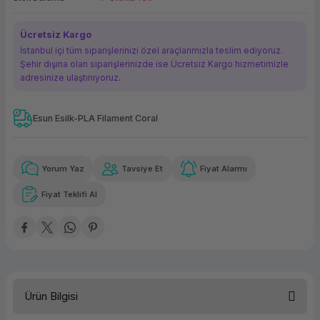
ork Bileşenleri
ek
Ücretsiz Kargo
İstanbul içi tüm siparişlerinizi özel araçlarımızla teslim ediyoruz.
Şehir dışına olan siparişlerinizde ise Ücretsiz Kargo hizmetimizle
adresinize ulaştırııyoruz.
Esun Esilk-PLA Filament Coral
Güvenilir Alışveriş
153,46 TL
x 12
Havalelerde
Kolay iade imkanı
Aya varan taksit
Özel indirim fırsatı
Yorum Yaz
Tavsiye Et
Fiyat Alarmı
Fiyat Teklifi Al
Güvenilir Alışveriş
153,46 TL
x 12
Havalelerde
Kolay iade imkanı
Aya varan taksit
Özel indirim fırsatı
Ürün Bilgisi