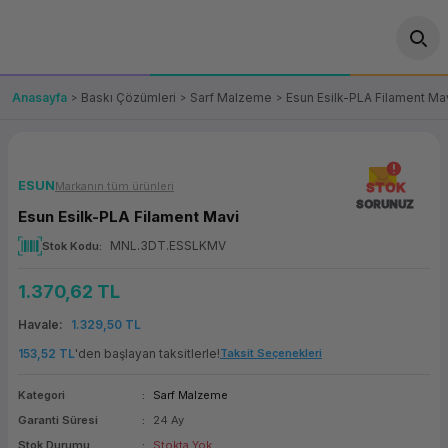
Geri Dön
Geri Dön
Geri Dön
Geri Dön
Geri Dön
Geri Dön
Geri Dön
ünler
leri
ası Çözümleri
eri
le) Ürünler
OT/VT Ürünleri
Anasayfa
Baskı Çözümleri
Sarf Malzeme
Esun Esilk-PLA Filament Ma
cı
s Ürünleri
eri
Barkod Yazıcı ve Okuyucu
hazı
ası
arı
keti
POS Terminali
ESUN
Markanın tüm ürünleri
STOK
SORUNUZ
Esun Esilk-PLA Filament Mavi
sayar
 Kablosu
Station
ım
keti
Fiş Yazıcı
MNL.3DT.ESSLKMV
Stok Kodu
sayar
akinesi
se
ve Bağlantı
şif Paketi
Self Servis Ekranı
1.370,62 TL
enleri
 (Firewall)
ma Makinesi
aklık
ve Yedekleme
Havale
1.329,50 TL
Para Çekmecesi
153,52 TL
'den başlayan taksitlerle!
Taksit Seçenekleri
on
eme Makinesi
rofon
Panel PC
Kategori
Sarf Malzeme
Garanti Süresi
24 Ay
ciler
Stok Durumu
Stokta Yok