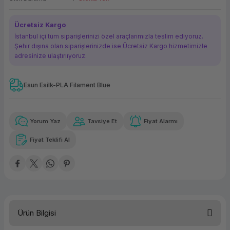
ork Bileşenleri
ek
Ücretsiz Kargo
İstanbul içi tüm siparişlerinizi özel araçlarımızla teslim ediyoruz.
Şehir dışına olan siparişlerinizde ise Ücretsiz Kargo hizmetimizle
adresinize ulaştırııyoruz.
Esun Esilk-PLA Filament Blue
Güvenilir Alışveriş
153,52 TL
x 12
Havalelerde
Kolay iade imkanı
Aya varan taksit
Özel indirim fırsatı
Yorum Yaz
Tavsiye Et
Fiyat Alarmı
Fiyat Teklifi Al
Güvenilir Alışveriş
153,52 TL
x 12
Havalelerde
Kolay iade imkanı
Aya varan taksit
Özel indirim fırsatı
Ürün Bilgisi