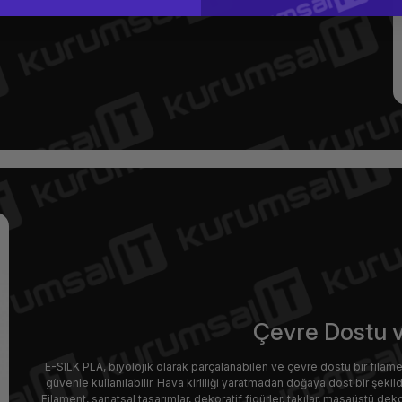
Çevre Dostu v
E-SILK PLA, biyolojik olarak parçalanabilen ve çevre dostu bir filam
güvenle kullanılabilir. Hava kirliliği yaratmadan doğaya dost bir şeki
Filament, sanatsal tasarımlar, dekoratif figürler, takılar, masaüstü deko