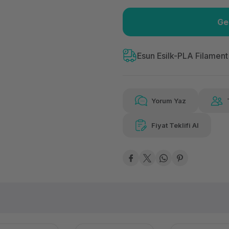
Ge
Güvenilir Alışveriş
153
Kolay iade imkanı
Aya 
Esun Esilk-PLA Filamen
Yorum Yaz
153,52 TL
x 12
Hava
Aya varan taksit
Özel ind
Fiyat Teklifi Al