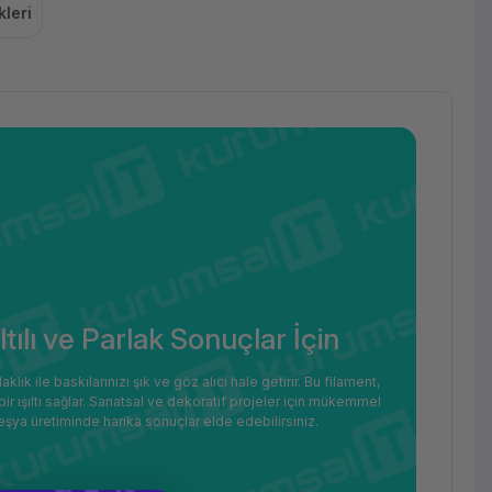
leri
tılı ve Parlak Sonuçlar İçin
ık ile baskılarınızı şık ve göz alıcı hale getirir. Bu filament,
bir ışıltı sağlar. Sanatsal ve dekoratif projeler için mükemmel
lik eşya üretiminde harika sonuçlar elde edebilirsiniz.