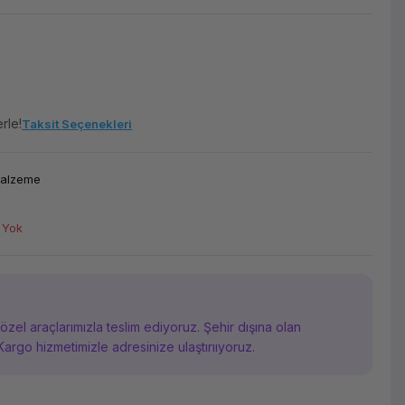
rle!
Taksit Seçenekleri
Malzeme
 Yok
i özel araçlarımızla teslim ediyoruz. Şehir dışına olan
Kargo hizmetimizle adresinize ulaştırııyoruz.