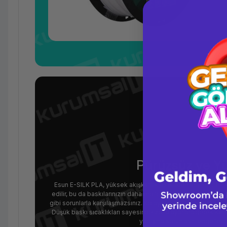
Pürüzsüz ve Yü
Esun E-SILK PLA, yüksek akışkanlık özellikleri sayesinde p
edilir, bu da baskılarınızın daha profesyonel ve estetik gö
gibi sorunlarla karşılaşmazsınız. Kolay Baskı Deneyimi Esun 
Düşük baskı sıcaklıkları sayesinde zorlu ayarlara gerek kalm
yapışma sorunlarını engelleyer