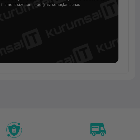
 filament size tam aradığınız sonuçları sunar.
Sarf
Malzeme
Esun
Esilk-PLA
Filament