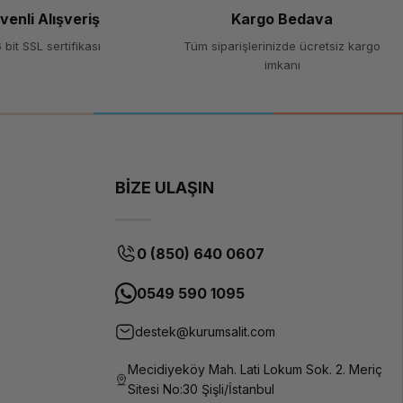
Rose
venli Alışveriş
Kargo Bedava
Gold
 bit SSL sertifikası
Tüm siparişlerinizde ücretsiz kargo
imkanı
PLA
(Polilaktik
Asit)
1.75 mm
1 kg
BİZE ULAŞIN
190-
220°C
0 (850) 640 0607
50-60°C
Parlak
0549 590 1095
yüzey,
yüksek
destek@kurumsalit.com
kaliteli
bitiş
Mecidiyeköy Mah. Lati Lokum Sok. 2. Meriç
Tüm FDM
Sitesi No:30 Şişli/İstanbul
3D