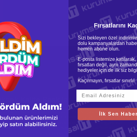
Fırsatlarını Ka
Sizi bekleyen özel indirimle
dolu kampanyalardan haber
hemen abone olun.
E-posta listemize katılarak,
fırsatları değil, aynı zamand
hediyeler için de ilk siz bil
Kaçırmayın, fırsatlar sınırlı!
ksek Kalite Baskılar
ürüzsüz ve kusursuz bir yüzey oluşturur. Katman çizgileri minimalize
İlk Sen Haber
rünmesini sağlar. Aynı zamanda, baskı sırasında çatlama veya büzülme
E-SILK PLA, standart PLA gibi kolayca baskı alınabilen bir malzemedir.
adan hızlı bir şekilde sonuç alabilirsiniz. Ayrıca düşük büzülme oranı,
ek baskı sürecini daha da kolaylaştırır.