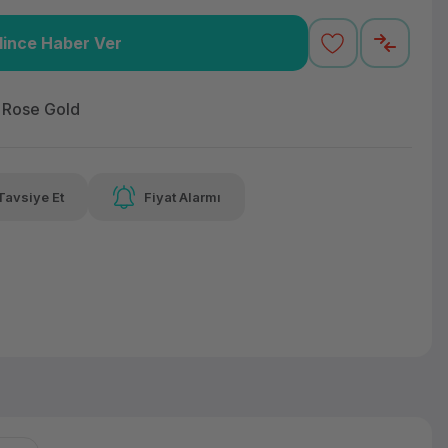
lince Haber Ver
,52 TL
x 12
Havalelerde
Güvenilir Alışveriş
varan taksit
Özel indirim fırsatı
Kolay iade imkanı
t Rose Gold
Tavsiye Et
Fiyat Alarmı
lelerde
irim fırsatı