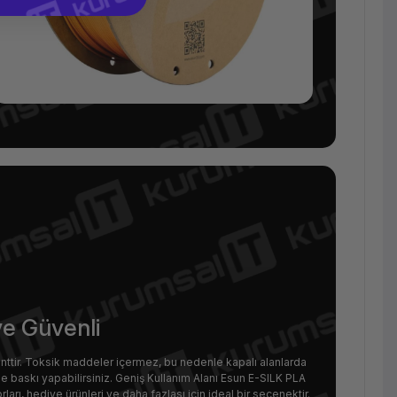
e Güvenli
enttir. Toksik maddeler içermez, bu nedenle kapalı alanlarda
lde baskı yapabilirsiniz. Geniş Kullanım Alanı Esun E-SILK PLA
rları, hediye ürünleri ve daha fazlası için ideal bir seçenektir.