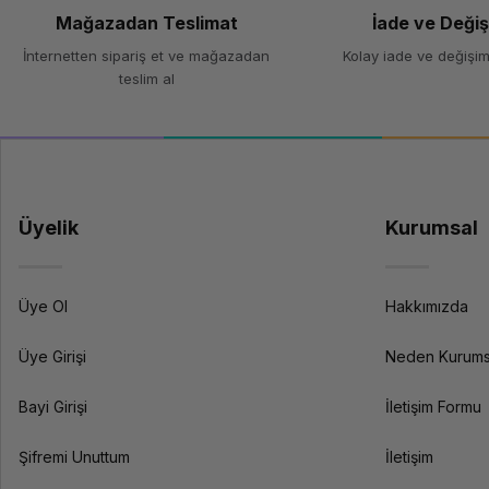
Renk
Mağazadan Teslimat
İade ve Deği
İnternetten sipariş et ve mağazadan
Kolay iade ve değişim
Teknik Özellikler
teslim al
Filament Türü
Çap
Ağırlık
Üyelik
Kurumsal
Yazdırma Sıcaklığı
Üye Ol
Hakkımızda
Isıtmalı Yatak Sıcaklığı
Özellikler
Üye Girişi
Neden Kurums
Bayi Girişi
İletişim Formu
Şifremi Unuttum
İletişim
Uyumluluk