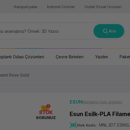
Kampanyalar
İndirimli Ürünler
Outlet Fırsat Ürünleri
Ara
oplantı Odası Çözümleri
Çevre Birimleri
Yazılım
Paket
ament Rose Gold
ESUN
Markanın tüm ürünleri
STOK
Esun Esilk-PLA Filam
SORUNUZ
MNL.3DT.ESNS
Stok Kodu