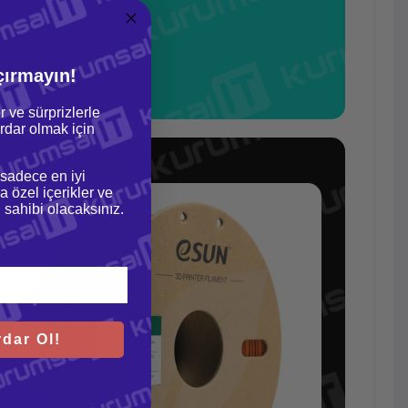
çırmayın!
r ve sürprizlerle
dar olmak için
 sadece en iyi
a özel içerikler ve
gi sahibi olacaksınız.
dar Ol!