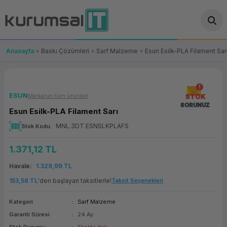
Geri Dön
Geri Dön
Geri Dön
Geri Dön
Geri Dön
Geri Dön
Geri Dön
ünler
leri
ası Çözümleri
eri
le) Ürünler
OT/VT Ürünleri
Anasayfa
Baskı Çözümleri
Sarf Malzeme
Esun Esilk-PLA Filament Sar
cı
s Ürünleri
eri
Barkod Yazıcı ve Okuyucu
hazı
ası
arı
keti
POS Terminali
ESUN
Markanın tüm ürünleri
STOK
SORUNUZ
Esun Esilk-PLA Filament Sarı
sayar
 Kablosu
Station
ım
keti
Fiş Yazıcı
MNL.3DT.ESNSLKPLAFS
Stok Kodu
sayar
akinesi
se
ve Bağlantı
şif Paketi
Self Servis Ekranı
1.371,12 TL
enleri
 (Firewall)
ma Makinesi
aklık
ve Yedekleme
Para Çekmecesi
Havale
1.329,99 TL
153,58 TL
'den başlayan taksitlerle!
Taksit Seçenekleri
on
eme Makinesi
rofon
Panel PC
Kategori
Sarf Malzeme
ciler
Garanti Süresi
24 Ay