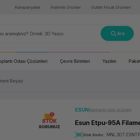
Kampanyalar
İndirimli Ürünler
Outlet Fırsat Ürünleri
Ara
oplantı Odası Çözümleri
Çevre Birimleri
Yazılım
Paket
ament Beyaz
ESUN
Markanın tüm ürünleri
STOK
Esun Etpu-95A Filam
SORUNUZ
MNL.3DT.ESNT
Stok Kodu