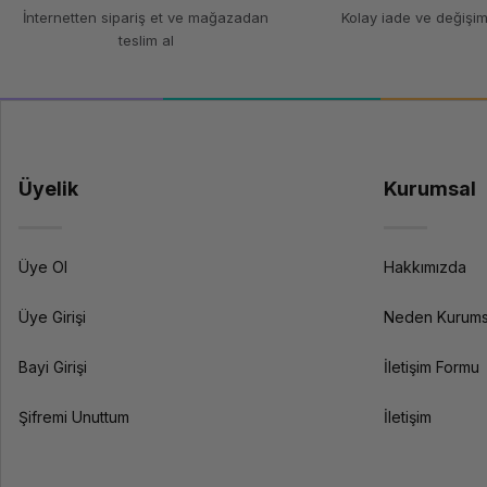
Teknik Özellikler
İnternetten sipariş et ve mağazadan
Kolay iade ve değişim
teslim al
Filament Türü
Çap
Ağırlık
Üyelik
Kurumsal
Yazdırma Sıcaklığı
Isıtmalı Yatak Sıcaklığı
Üye Ol
Hakkımızda
Özellikler
Üye Girişi
Neden Kurums
Bayi Girişi
İletişim Formu
Uyumluluk
Şifremi Unuttum
İletişim