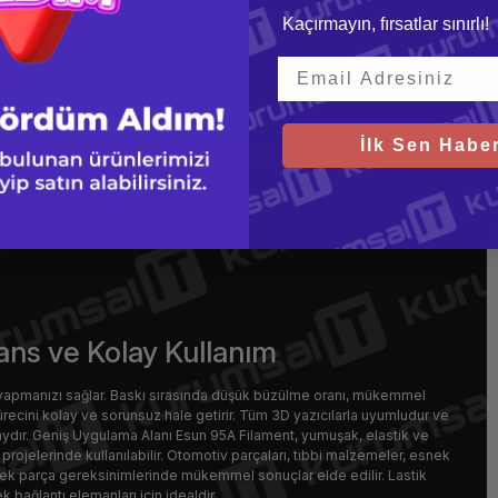
Kaçırmayın, fırsatlar sınırlı!
İlk Sen Haber
ns ve Kolay Kullanım
yapmanızı sağlar. Baskı sırasında düşük büzülme oranı, mükemmel
ürecini kolay ve sorunsuz hale getirir. Tüm 3D yazıcılarla uyumludur ve
laydır. Geniş Uygulama Alanı Esun 95A Filament, yumuşak, elastik ve
projelerinde kullanılabilir. Otomotiv parçaları, tıbbi malzemeler, esnek
esnek parça gereksinimlerinde mükemmel sonuçlar elde edilir. Lastik
 bağlantı elemanları için idealdir.