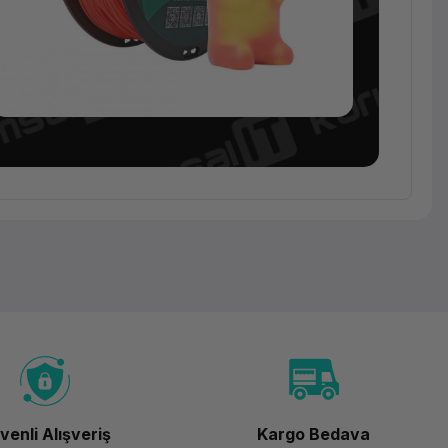
Sarf
Malzeme
Esun
Etpu-95A
Filament
Beyaz
venli Alışveriş
Kargo Bedava