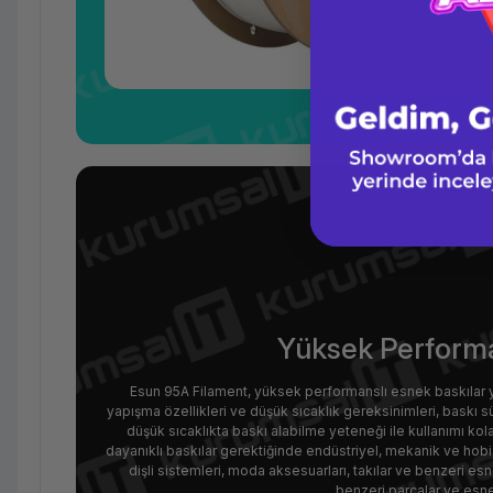
Yüksek Performa
Esun 95A Filament, yüksek performanslı esnek baskılar 
yapışma özellikleri ve düşük sıcaklık gereksinimleri, baskı s
düşük sıcaklıkta baskı alabilme yeteneği ile kullanımı ko
dayanıklı baskılar gerektiğinde endüstriyel, mekanik ve hobi 
dişli sistemleri, moda aksesuarları, takılar ve benzeri 
benzeri parçalar ve esnek