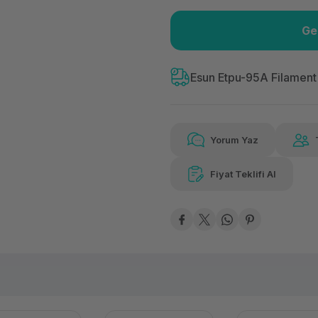
Ge
Güvenilir Alışveriş
159
Kolay iade imkanı
Aya 
Esun Etpu-95A Filamen
Yorum Yaz
159,92 TL
x 12
Hava
Aya varan taksit
Özel ind
Fiyat Teklifi Al