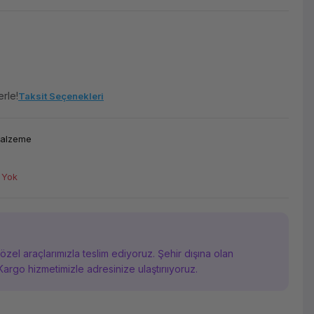
erle!
Taksit Seçenekleri
Malzeme
 Yok
i özel araçlarımızla teslim ediyoruz. Şehir dışına olan
Kargo hizmetimizle adresinize ulaştırııyoruz.