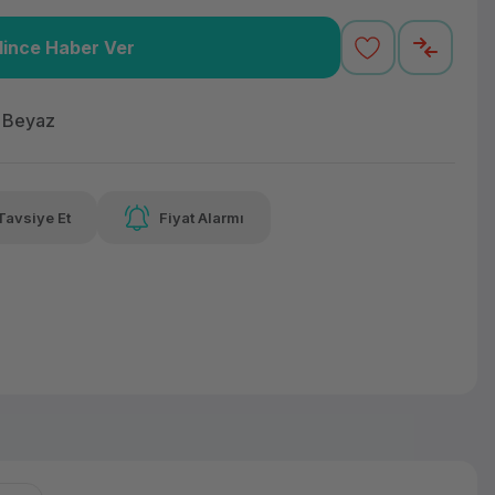
lince Haber Ver
,92 TL
x 12
Havalelerde
Güvenilir Alışveriş
varan taksit
Özel indirim fırsatı
Kolay iade imkanı
t Beyaz
Tavsiye Et
Fiyat Alarmı
lelerde
irim fırsatı