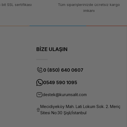
 bit SSL sertifikası
Tüm siparişlerinizde ücretsiz kargo
imkanı
TPU
(Termoplastik
Poliüretan)
1.75 mm
1 kg
BİZE ULAŞIN
210-230°C
50-60°C
0 (850) 640 0607
Esnek,
dayanıklı,
düşük
0549 590 1095
büzülme
oranı
destek@kurumsalit.com
Tüm FDM 3D
yazıcılar
Mecidiyeköy Mah. Lati Lokum Sok. 2. Meriç
(esnek
Sitesi No:30 Şişli/İstanbul
filament
uyumu
gerektirir)