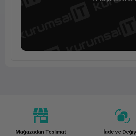
Temel Bilgiler
Kategori
Marka
Model
Renk
Mağazadan Teslimat
İade ve Deği