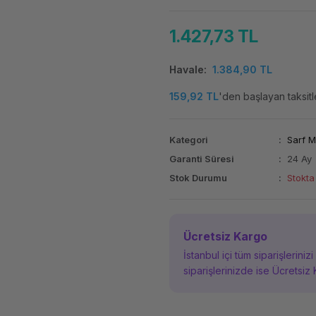
1.427,73 TL
Havale
1.384,90 TL
159,92 TL
'den başlayan taksitl
Kategori
Sarf 
Garanti Süresi
24 Ay
Stok Durumu
Stokta
Ücretsiz Kargo
İstanbul içi tüm siparişleriniz
siparişlerinizde ise Ücretsiz 