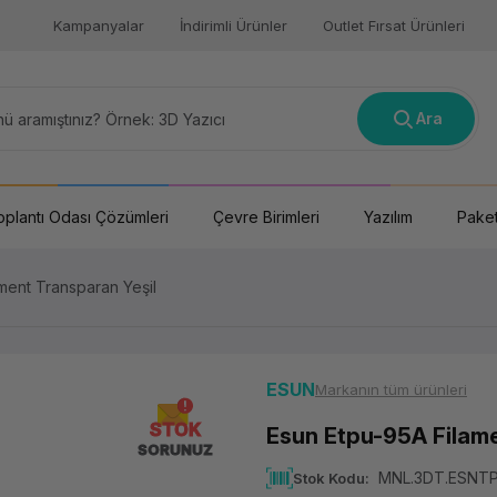
Kampanyalar
İndirimli Ürünler
Outlet Fırsat Ürünleri
Ara
oplantı Odası Çözümleri
Çevre Birimleri
Yazılım
Paket
ment Transparan Yeşil
ESUN
Markanın tüm ürünleri
STOK
Esun Etpu-95A Filame
SORUNUZ
MNL.3DT.ESNT
Stok Kodu