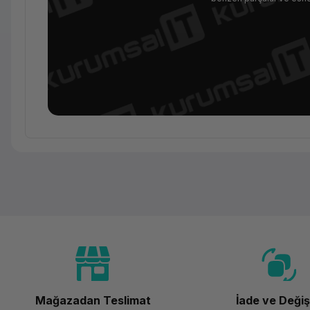
Temel Bilgiler
Kategori
Marka
Model
Renk
Mağazadan Teslimat
İade ve Deği