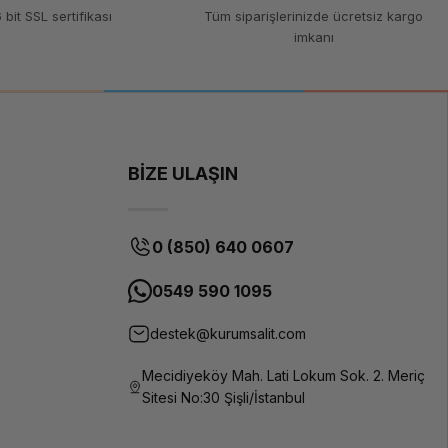
 bit SSL sertifikası
Tüm siparişlerinizde ücretsiz kargo
imkanı
TPU
(Termoplastik
Poliüretan)
1.75 mm
1 kg
BİZE ULAŞIN
210-230°C
50-60°C
0 (850) 640 0607
Esnek,
dayanıklı,
0549 590 1095
düşük
büzülme
destek@kurumsalit.com
oranı
Tüm FDM 3D
Mecidiyeköy Mah. Lati Lokum Sok. 2. Meriç
yazıcılar
Sitesi No:30 Şişli/İstanbul
(esnek
filament
uyumu