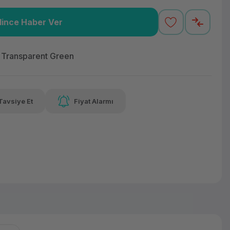
lince Haber Ver
,92 TL
x 12
Havalelerde
Güvenilir Alışveriş
varan taksit
Özel indirim fırsatı
Kolay iade imkanı
 Transparent Green
Tavsiye Et
Fiyat Alarmı
lelerde
irim fırsatı