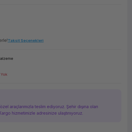
erle!
Taksit Seçenekleri
Malzeme
 Yok
i özel araçlarımızla teslim ediyoruz. Şehir dışına olan
Kargo hizmetimizle adresinize ulaştırııyoruz.