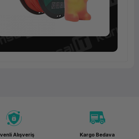
Sarf
Malzeme
Esun
Etpu-95A
Filament
Transparan
venli Alışveriş
Kargo Bedava
Yeşil