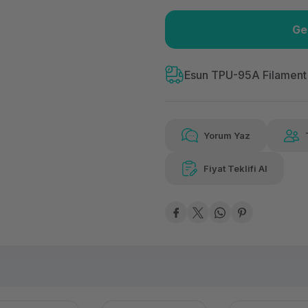
Ge
Güvenilir Alışveriş
159
Kolay iade imkanı
Aya 
Esun TPU-95A Filament
Yorum Yaz
159,92 TL
x 12
Hava
Aya varan taksit
Özel ind
Fiyat Teklifi Al