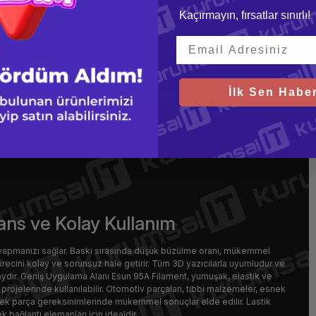
Kaçırmayın, fırsatlar sınırlı!
İlk Sen Haber
ns ve Kolay Kullanım
yapmanızı sağlar. Baskı sırasında düşük büzülme oranı, mükemmel
ürecini kolay ve sorunsuz hale getirir. Tüm 3D yazıcılarla uyumludur ve
laydır. Geniş Uygulama Alanı Esun 95A Filament, yumuşak, elastik ve
projelerinde kullanılabilir. Otomotiv parçaları, tıbbi malzemeler, esnek
esnek parça gereksinimlerinde mükemmel sonuçlar elde edilir. Lastik
 bağlantı elemanları için idealdir.