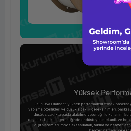
Yüksek Performa
Esun 95A Filament, yüksek performanslı esnek baskılar 
yapışma özellikleri ve düşük sıcaklık gereksinimleri, baskı s
düşük sıcaklıkta baskı alabilme yeteneği ile kullanımı ko
dayanıklı baskılar gerektiğinde endüstriyel, mekanik ve hobi 
dişli sistemleri, moda aksesuarları, takılar ve benzeri 
benzeri parçalar ve esnek