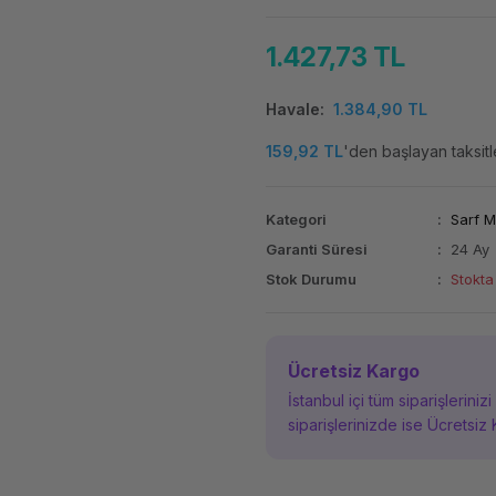
1.427,73 TL
Havale
1.384,90 TL
159,92 TL
'den başlayan taksitl
Kategori
Sarf 
Garanti Süresi
24 Ay
Stok Durumu
Stokta
Ücretsiz Kargo
İstanbul içi tüm siparişleriniz
siparişlerinizde ise Ücretsiz 