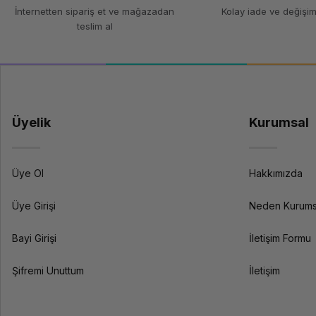
İnternetten sipariş et ve mağazadan
Kolay iade ve değişim
Teknik Özellikler
teslim al
Filament Türü
Çap
Ağırlık
Üyelik
Kurumsal
Yazdırma Sıcaklığı
Isıtmalı Yatak Sıcaklığı
Üye Ol
Hakkımızda
Özellikler
Üye Girişi
Neden Kurums
Bayi Girişi
İletişim Formu
Uyumluluk
Şifremi Unuttum
İletişim