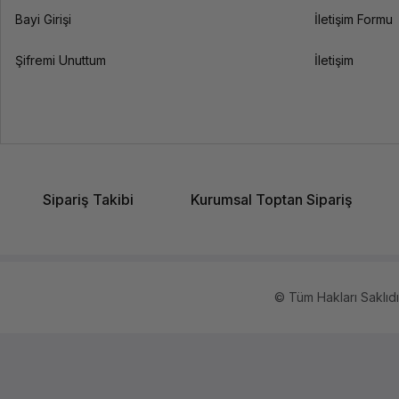
Özellikler
Bayi Girişi
İletişim Formu
Şifremi Unuttum
İletişim
Uyumluluk
Ekstra Özellikler
Sipariş Takibi
Kurumsal Toptan Sipariş
© Tüm Hakları Saklıdır.