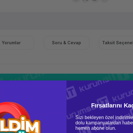
Yorumlar
Soru & Cevap
Taksit Seçenek
Fırsatlarını Ka
Esun HS Filament – Yüksek Dayanık
Sizi bekleyen özel indirimle
İdeal S
dolu kampanyalardan haber
hemen abone olun.