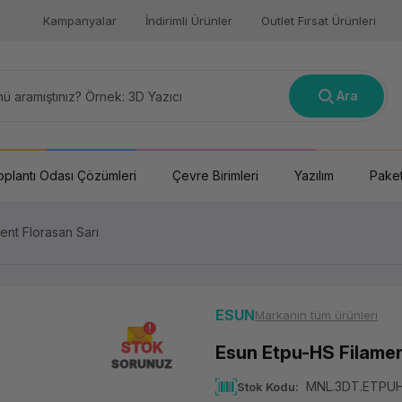
Kampanyalar
İndirimli Ürünler
Outlet Fırsat Ürünleri
Ara
oplantı Odası Çözümleri
Çevre Birimleri
Yazılım
Paket
ent Florasan Sarı
ESUN
Markanın tüm ürünleri
STOK
Esun Etpu-HS Filamen
SORUNUZ
MNL.3DT.ETPU
Stok Kodu