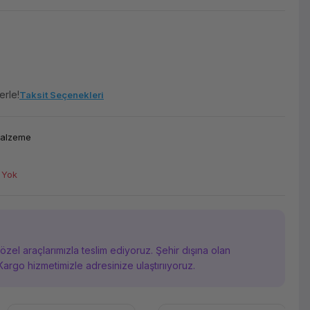
erle!
Taksit Seçenekleri
Malzeme
 Yok
i özel araçlarımızla teslim ediyoruz. Şehir dışına olan
Kargo hizmetimizle adresinize ulaştırııyoruz.