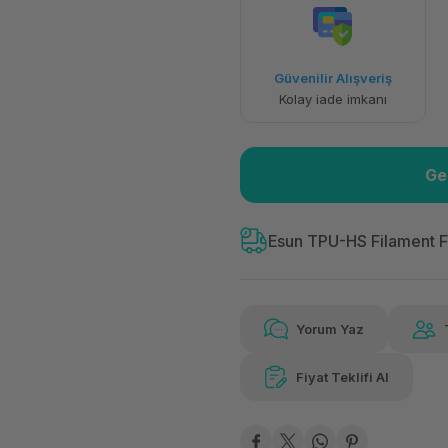
Havalelerde
Güvenilir Alışveriş
Özel indirim fırsatı
Kolay iade imkanı
Ge
Esun TPU-HS Filament F
Yorum Yaz
Fiyat Teklifi Al