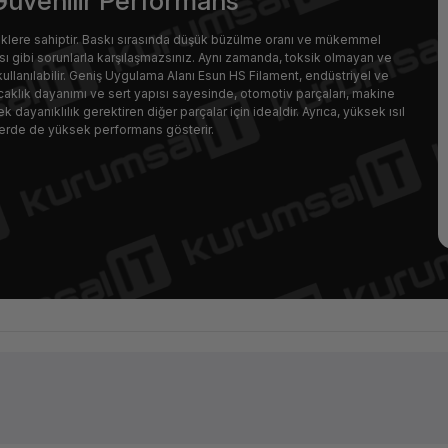
Güvenilir Performans
iklere sahiptir. Baskı sırasında düşük büzülme oranı ve mükemmel
ı gibi sorunlarla karşılaşmazsınız. Aynı zamanda, toksik olmayan ve
ullanılabilir. Geniş Uygulama Alanı Esun HS Filament, endüstriyel ve
ıcaklık dayanımı ve sert yapısı sayesinde, otomotiv parçaları, makine
 dayanıklılık gerektiren diğer parçalar için idealdir. Ayrıca, yüksek ısıl
nlerde de yüksek performans gösterir.
Ürün hakkında henüz soru sorulmamış.
Bu ürüne ilk yorumu siz yapın!