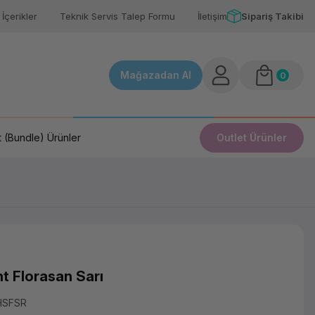
İçerikler
Teknik Servis Talep Formu
İletişim
Sipariş Takibi
Mağazadan Al
0
 (Bundle) Ürünler
Outlet Ürünler
t Florasan Sarı
HSFSR