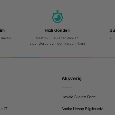
Yorum Yaz
Soru Sor
şim
Hızlı Gönderi
Gü
 imkanı
Saat 15.00'a kadar yapılan
256
siparişlerde aynı gün kargo imkanı
Alışveriş
Havale Bildirim Formu
al IT
Banka Hesap Bilgilerimiz