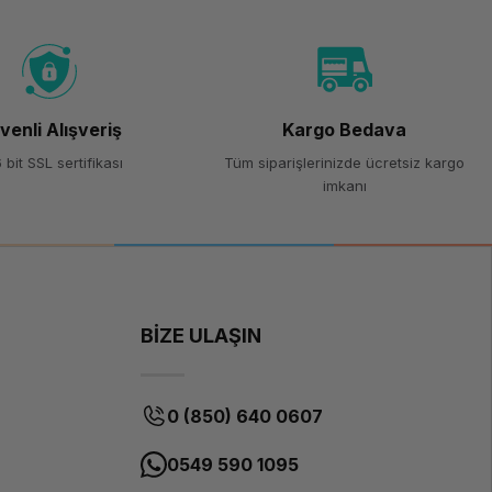
Esun
ETPU-
HS
Filament
venli Alışveriş
Kargo Bedava
Florasan
Sarı
 bit SSL sertifikası
Tüm siparişlerinizde ücretsiz kargo
imkanı
TPU
(Termoplastik
Poliüretan)
Yüksek Hızlı
BİZE ULAŞIN
1.75 mm
1 kg
HS
0 (850) 640 0607
210-250°C
0549 590 1095
45-60°C