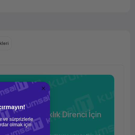
leri
çırmayın!
lılık ve Sıcaklık Direnci İçin
r ve sürprizlerle
eçim
dar olmak için