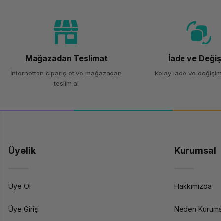
Marka
Model
Mağazadan Teslimat
İade ve Deği
Renk
İnternetten sipariş et ve mağazadan
Kolay iade ve değişim
teslim al
Teknik Özellikler
Filament Türü
Üyelik
Çap
Kurumsal
Ağırlık
Shore Sertlik
Üye Ol
Hakkımızda
Yazdırma Sıcaklığı
Üye Girişi
Neden Kurums
Isıtmalı Yatak Sıcaklığı