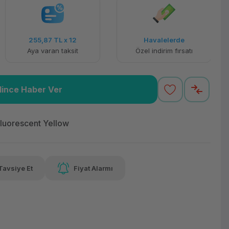
255,87 TL
x 12
Havalelerde
Aya varan taksit
Özel indirim fırsatı
lince Haber Ver
luorescent Yellow
Tavsiye Et
Fiyat Alarmı