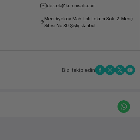
destek@kurumsalit.com
Esneklik,
dayanıklılık,
aşınmaya
Mecidiyeköy Mah. Lati Lokum Sok. 2. Meriç
karşı direnç
Sitesi No:30 Şişli/İstanbul
Tüm FDM 3D
yazıcılar
Yüksek hızlı
baskı için
optimize
edilmiştir
Bizi takip edin