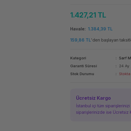
1.427,21 TL
Havale
1.384,39 TL
159,86 TL
'den başlayan taksitl
Kategori
Sarf 
Garanti Süresi
24 Ay
Stok Durumu
Stokta
Ücretsiz Kargo
İstanbul içi tüm siparişleriniz
siparişlerinizde ise Ücretsiz 