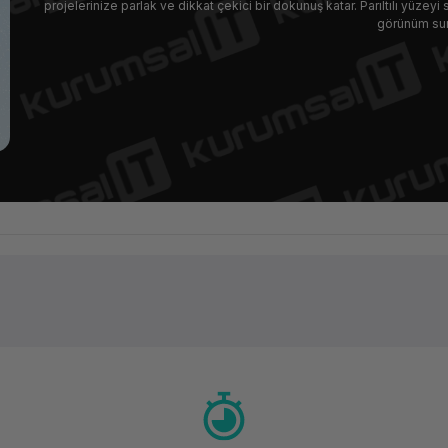
projelerinize parlak ve dikkat çekici bir dokunuş katar. Parıltılı yüzeyi
görünüm sun
Ürün hakkında henüz soru sorulmamış.
Bu ürüne ilk yorumu siz yapın!
Yorum Yaz
Soru Sor