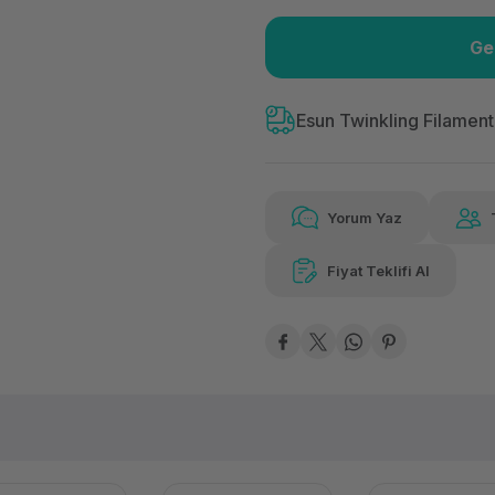
Ge
Güvenilir Alışveriş
159
Kolay iade imkanı
Aya 
Esun Twinkling Filament
Yorum Yaz
159,86 TL
x 12
Hava
Aya varan taksit
Özel ind
Fiyat Teklifi Al