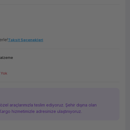
erle!
Taksit Seçenekleri
Malzeme
 Yok
i özel araçlarımızla teslim ediyoruz. Şehir dışına olan
Kargo hizmetimizle adresinize ulaştırııyoruz.