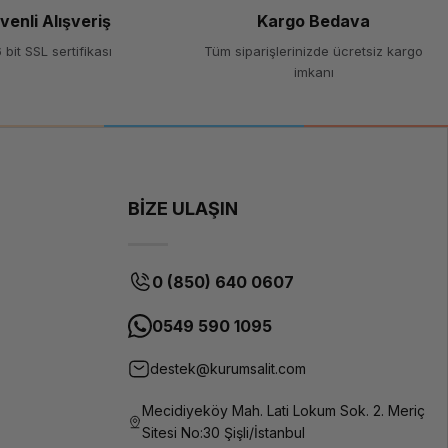
Siyah
venli Alışveriş
Kargo Bedava
 bit SSL sertifikası
Tüm siparişlerinizde ücretsiz kargo
imkanı
PLA
(Polilaktik
Asit)
1.75 mm
1 kg
BİZE ULAŞIN
190-
220°C
50-60°C
0 (850) 640 0607
Parlak ve
ışıltılı
0549 590 1095
yüzey,
estetik
destek@kurumsalit.com
baskılar
için ideal
Mecidiyeköy Mah. Lati Lokum Sok. 2. Meriç
Tüm FDM
Sitesi No:30 Şişli/İstanbul
3D