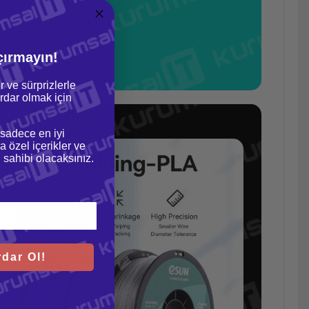
çırmayın!
r ve sürprizlerle
dar olmak için
 sadece en iyi
a özel içerikler ve
gi sahibi olacaksınız.
dar Ol!