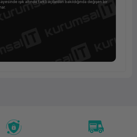
 sayesinde ışık altında farklı açılardan bakıldığında değişen bir
ar.
Sarf
Malzeme
Esun
Etwinkling
Filament