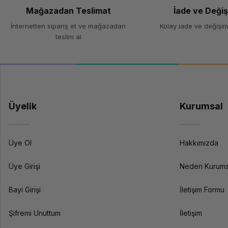
Renk
Mağazadan Teslimat
İade ve Deği
Teknik Özellikler
İnternetten sipariş et ve mağazadan
Kolay iade ve değişim
teslim al
Filament Türü
Çap
Ağırlık
Üyelik
Kurumsal
Yazdırma Sıcaklığı
Isıtmalı Yatak Sıcaklığı
Üye Ol
Hakkımızda
Özellikler
Üye Girişi
Neden Kurums
Bayi Girişi
İletişim Formu
Şifremi Unuttum
İletişim
Uyumluluk