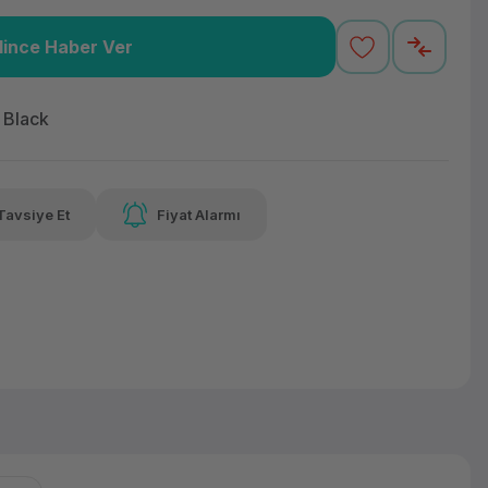
lince Haber Ver
,86 TL
x 12
Havalelerde
Güvenilir Alışveriş
varan taksit
Özel indirim fırsatı
Kolay iade imkanı
 Black
Tavsiye Et
Fiyat Alarmı
lelerde
irim fırsatı