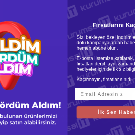
Fırsatlarını Ka
Sizi bekleyen özel indirimle
dolu kampanyalardan haber
hemen abone olun.
E-posta listemize katılarak,
fırsatları değil, aynı zamand
hediyeler için de ilk siz bil
Kaçırmayın, fırsatlar sınırlı!
 Canlı Görünüm
İlk Sen Haber
küller sayesinde ışık altında harika bir yansıma oluşturur. Bu özellik,
baskılar için idealdir. Benzersiz ve göz alıcı baskılar yapmak isteyen
r için tasarlanmıştır.