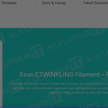
Yorumlar
Soru & Cevap
Taksit Seçenek
Esun ETWINKLING Filament – Parı
ETWINKLING Nedir? Esun ETWINKLING Filament, benzersiz ışıltılı ve parıl
bulunan özel ışıltılı partiküller sayesinde ışık altında parlayan ve e
sağlar. Özellikle sanatsal ve dekoratif ba