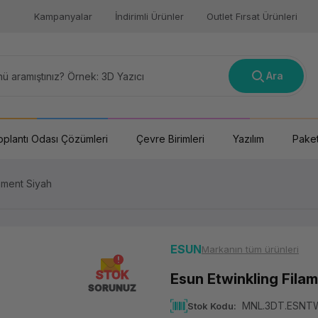
Kampanyalar
İndirimli Ürünler
Outlet Fırsat Ürünleri
Ara
oplantı Odası Çözümleri
Çevre Birimleri
Yazılım
Paket
lament Siyah
ESUN
Markanın tüm ürünleri
STOK
Esun Etwinkling Fila
SORUNUZ
MNL.3DT.ESNT
Stok Kodu