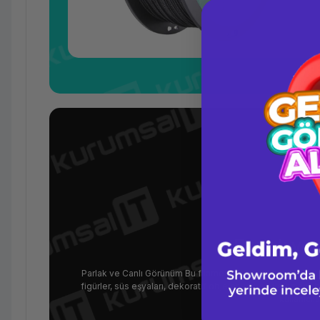
Parlak ve
Parlak ve Canlı Görünüm Bu filament, içindeki parıltılı parti
figürler, süs eşyaları, dekoratif objeler ve hediye amaçlı 
kullanıcıla